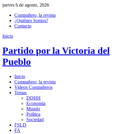
jueves 6 de agosto, 2026
Compañero, la revista
¿Quiénes Somos?
Contacto
Inicio
Partido por la Victoria del
Pueblo
Inicio
Compañero, la revista
Videos Compañeros
Temas
DDHH
Economía
Mundo
Política
Sociedad
FSLD
FA