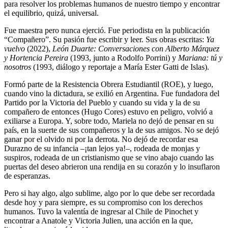
para resolver los problemas humanos de nuestro tiempo y encontrar
el equilibrio, quizá, universal.
Fue maestra pero nunca ejerció. Fue periodista en la publicación
“Compañero”. Su pasión fue escribir y leer. Sus obras escritas:
Ya
vuelvo
(2022),
León Duarte: Conversaciones con Alberto Márquez
y Hortencia Pereira
(1993, junto a Rodolfo Porrini) y
Mariana: tú y
nosotros
(1993, diálogo y reportaje a María Ester Gatti de Islas).
Formó parte de la Resistencia Obrera Estudiantil (ROE), y luego,
cuando vino la dictadura, se exilió en Argentina. Fue fundadora del
Partido por la Victoria del Pueblo y cuando su vida y la de su
compañero de entonces (Hugo Cores) estuvo en peligro, volvió a
exiliarse a Europa. Y, sobre todo, Mariela no dejó de pensar en su
país, en la suerte de sus compañeros y la de sus amigos. No se dejó
ganar por el olvido ni por la derrota. No dejó de recordar esa
Durazno de su infancia –¡tan lejos ya!–, rodeada de monjas y
suspiros, rodeada de un cristianismo que se vino abajo cuando las
puertas del deseo abrieron una rendija en su corazón y lo insuflaron
de esperanzas.
Pero si hay algo, algo sublime, algo por lo que debe ser recordada
desde hoy y para siempre, es su compromiso con los derechos
humanos. Tuvo la valentía de ingresar al Chile de Pinochet y
encontrar a Anatole y Victoria Julien, una acción en la que,