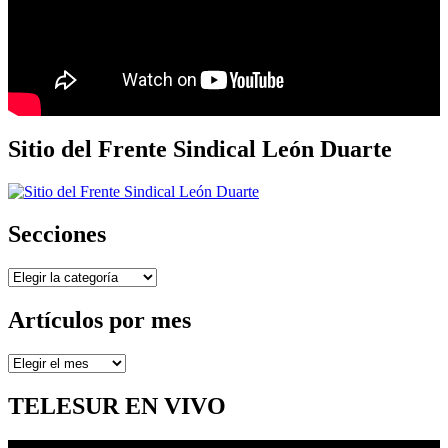
Sitio del Frente Sindical León Duarte
Secciones
Secciones
Artículos por mes
Artículos
por
mes
TELESUR EN VIVO