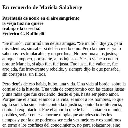
En recuerdo de Mariela Salaberry
Paréntesis de acero en el aire sangriento
la vieja hoz no quiere
trabajar la cosecha!
Federico G. Ruffinelli
“Se murió”, confirmó una de sus amigas. “Se murió”, dije yo, para
mis adentros, sin saber si debía creerlo o no. Pero la muerte –ya lo
sabemos– es implacable, y no perdona. No perdona a los justos,
aunque tampoco, por suerte, a los injustos. Y esto viene a cuento
porque Mariela, si algo fue, fue justa. Fue justa, fue valiente, fue
arrojada, fue irreverente y rebelde, y siempre dijo lo que pensaba,
sin cortapisas, sin filtros.
Pero detrás de eso había, hubo, una vida. Una vida al borde, sobre la
cornisa de la historia. Una vida de compromiso con las causas justas
y una rabia que fue creciendo, desde el pie, hasta ser pleno amor.
Porque fue el amor, el amor a la vida, el amor a los hombres, lo que
signó su lucha sin cuartel contra la injusticia, contra la indiferencia,
contra la explotación. Fue el amor lo que le hacía soñar en mundos
posibles, soñar con esa enorme utopía que atraviesa todos los
tiempos y por la que podemos ser cada vez mejores y expandirnos
en torno a los confines del conocimiento, no para solazarnos, sino