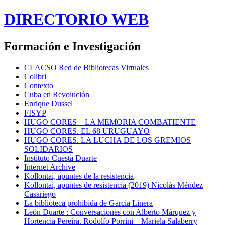
DIRECTORIO WEB
Formación e Investigación
CLACSO Red de Bibliotecas Virtuales
Colibri
Contexto
Cuba en Revolución
Enrique Dussel
FISYP
HUGO CORES – LA MEMORIA COMBATIENTE
HUGO CORES. EL 68 URUGUAYO
HUGO CORES. LA LUCHA DE LOS GREMIOS
SOLIDARIOS
Instituto Cuesta Duarte
Internet Archive
Kollontai, apuntes de la resistencia
Kollontai, apuntes de resistencia (2019) Nicolás Méndez
Casariego
La biblioteca prohibida de García Linera
León Duarte : Conversaciones con Alberto Márquez y
Hortencia Pereira. Rodolfo Porrini – Mariela Salaberry