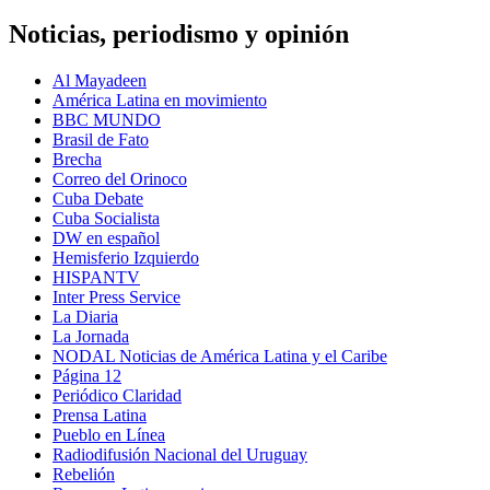
Noticias, periodismo y opinión
Al Mayadeen
América Latina en movimiento
BBC MUNDO
Brasil de Fato
Brecha
Correo del Orinoco
Cuba Debate
Cuba Socialista
DW en español
Hemisferio Izquierdo
HISPANTV
Inter Press Service
La Diaria
La Jornada
NODAL Noticias de América Latina y el Caribe
Página 12
Periódico Claridad
Prensa Latina
Pueblo en Línea
Radiodifusión Nacional del Uruguay
Rebelión