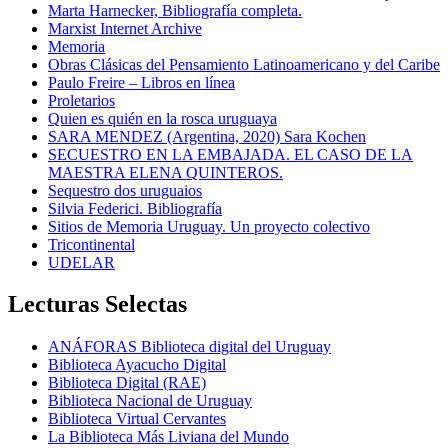
Marta Harnecker, Bibliografía completa.
Marxist Internet Archive
Memoria
Obras Clásicas del Pensamiento Latinoamericano y del Caribe
Paulo Freire – Libros en línea
Proletarios
Quien es quién en la rosca uruguaya
SARA MENDEZ (Argentina, 2020) Sara Kochen
SECUESTRO EN LA EMBAJADA. EL CASO DE LA
MAESTRA ELENA QUINTEROS.
Sequestro dos uruguaios
Silvia Federici. Bibliografía
Sitios de Memoria Uruguay. Un proyecto colectivo
Tricontinental
UDELAR
Lecturas Selectas
ANÁFORAS Biblioteca digital del Uruguay
Biblioteca Ayacucho Digital
Biblioteca Digital (RAE)
Biblioteca Nacional de Uruguay
Biblioteca Virtual Cervantes
La Biblioteca Más Liviana del Mundo