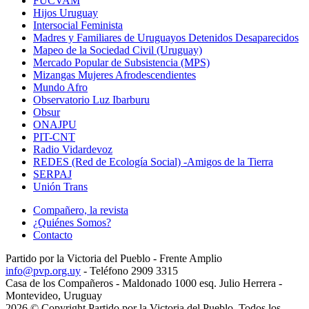
FUCVAM
Hijos Uruguay
Intersocial Feminista
Madres y Familiares de Uruguayos Detenidos Desaparecidos
Mapeo de la Sociedad Civil (Uruguay)
Mercado Popular de Subsistencia (MPS)
Mizangas Mujeres Afrodescendientes
Mundo Afro
Observatorio Luz Ibarburu
Obsur
ONAJPU
PIT-CNT
Radio Vidardevoz
REDES (Red de Ecología Social) -Amigos de la Tierra
SERPAJ
Unión Trans
Compañero, la revista
¿Quiénes Somos?
Contacto
Partido por la Victoria del Pueblo - Frente Amplio
info@pvp.org.uy
- Teléfono 2909 3315
Casa de los Compañeros - Maldonado 1000 esq. Julio Herrera -
Montevideo, Uruguay
2026 © Copyright Partido por la Victoria del Pueblo. Todos los