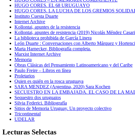
HUGO CORES. EL 68 URUGUAYO
HUGO CORES. LA LUCHA DE LOS GREMIOS SOLIDA
Instituto Cuesta Duarte
Internet Archive
Kollontai, apuntes de la resistencia
Kollontai, apuntes de resistencia (2019) Nicolás Méndez Casar
La biblioteca prohibida de García Linera
León Duarte : Conversaciones con Alberto Márquez y Hortencia
Marta Harnecker, Bibliografía completa.
Marxist Internet Archive
Memoria
Obras Clásicas del Pensamiento Latinoamericano y del Caribe
Paulo Freire – Libros en línea
Proletarios
Quien es quién en la rosca uruguaya
SARA MENDEZ (Argentina, 2020) Sara Kochen
SECUESTRO EN LA EMBAJADA. EL CASO DE LA MA
Sequestro dos uruguaios
Silvia Federici. Bibliografía
Sitios de Memoria Uruguay. Un proyecto colectivo
Tricontinental
UDELAR
Lecturas Selectas