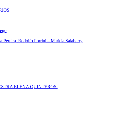
RIOS
iego
 Pereira. Rodolfo Porrini – Mariela Salaberry
ESTRA ELENA QUINTEROS.