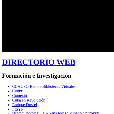
DIRECTORIO WEB
Formación e Investigación
CLACSO Red de Bibliotecas Virtuales
Colibri
Contexto
Cuba en Revolución
Enrique Dussel
FISYP
HUGO CORES – LA MEMORIA COMBATIENTE