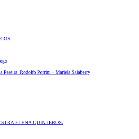
RIOS
iego
 Pereira. Rodolfo Porrini – Mariela Salaberry
ESTRA ELENA QUINTEROS.