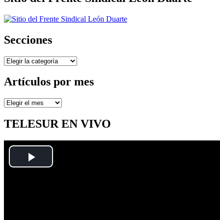
Secciones
Secciones
Artículos por mes
Artículos
por
mes
TELESUR EN VIVO