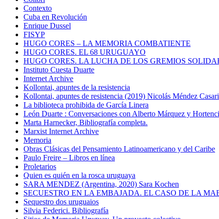
Contexto
Cuba en Revolución
Enrique Dussel
FISYP
HUGO CORES – LA MEMORIA COMBATIENTE
HUGO CORES. EL 68 URUGUAYO
HUGO CORES. LA LUCHA DE LOS GREMIOS SOLIDA
Instituto Cuesta Duarte
Internet Archive
Kollontai, apuntes de la resistencia
Kollontai, apuntes de resistencia (2019) Nicolás Méndez Casar
La biblioteca prohibida de García Linera
León Duarte : Conversaciones con Alberto Márquez y Hortencia
Marta Harnecker, Bibliografía completa.
Marxist Internet Archive
Memoria
Obras Clásicas del Pensamiento Latinoamericano y del Caribe
Paulo Freire – Libros en línea
Proletarios
Quien es quién en la rosca uruguaya
SARA MENDEZ (Argentina, 2020) Sara Kochen
SECUESTRO EN LA EMBAJADA. EL CASO DE LA MA
Sequestro dos uruguaios
Silvia Federici. Bibliografía