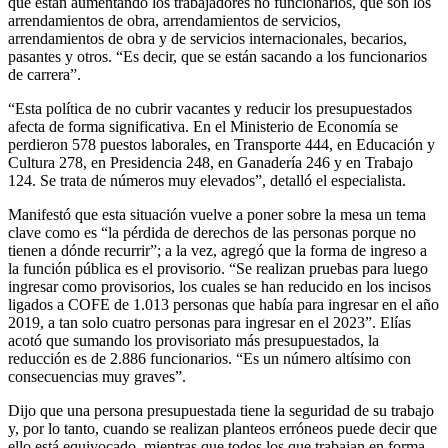
que están aumentando los trabajadores no funcionarios, que son los
arrendamientos de obra, arrendamientos de servicios,
arrendamientos de obra y de servicios internacionales, becarios,
pasantes y otros. “Es decir, que se están sacando a los funcionarios
de carrera”.
“Esta política de no cubrir vacantes y reducir los presupuestados
afecta de forma significativa. En el Ministerio de Economía se
perdieron 578 puestos laborales, en Transporte 444, en Educación y
Cultura 278, en Presidencia 248, en Ganadería 246 y en Trabajo
124. Se trata de números muy elevados”, detalló el especialista.
Manifestó que esta situación vuelve a poner sobre la mesa un tema
clave como es “la pérdida de derechos de las personas porque no
tienen a dónde recurrir”; a la vez, agregó que la forma de ingreso a
la función pública es el provisorio. “Se realizan pruebas para luego
ingresar como provisorios, los cuales se han reducido en los incisos
ligados a COFE de 1.013 personas que había para ingresar en el año
2019, a tan solo cuatro personas para ingresar en el 2023”. Elías
acotó que sumando los provisoriato más presupuestados, la
reducción es de 2.886 funcionarios. “Es un número altísimo con
consecuencias muy graves”.
Dijo que una persona presupuestada tiene la seguridad de su trabajo
y, por lo tanto, cuando se realizan planteos erróneos puede decir que
ello está equivocado, mientras que todos los que trabajan en forma