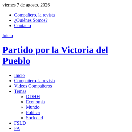
viernes 7 de agosto, 2026
Compañero, la revista
¿Quiénes Somos?
Contacto
Inicio
Partido por la Victoria del
Pueblo
Inicio
Compañero, la revista
Videos Compañeros
Temas
DDHH
Economía
Mundo
Política
Sociedad
FSLD
FA