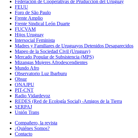
Federación de Cooperativas de Pruduccion del Uruguay
FEUU
Foro de São Paulo
Frente Amplio
Frente Sindical León Duarte
FUCVAM
Hijos Uruguay
Intersocial Feminista
Madres y Familiares de Uruguayos Detenidos Desaparecidos
Mapeo de la Sociedad Civil (Uruguay)
Mercado Popular de Subsistencia (MPS)
Mizangas Mujeres Afrodescendientes
Mundo Afro
Observatorio Luz Ibarburu
Obsur
ONAJPU
PIT-CNT
Radio Vidardevoz
REDES (Red de Ecología Social) -Amigos de la Tierra
SERPAJ
Unión Trans
Compañero, la revista
¿Quiénes Somos?
Contacto