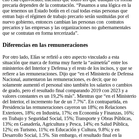
precaria dependen de la contratación. “Pasamos a una lógica en la
que tenemos un Estado botín en el cual todas estas personas que
entran bajo el régimen de trabajo precario serán sustituidas por el
nuevo gobierno, entonces cambian las personas con contratos
precarios y las empresas y las organizaciones no gubernamentales
que se contratan en forma tercerizada”.
Diferencias en las remuneraciones
Por otro lado, Elías se refirió a otro aspecto vinculado a esta
situación que marca de forma muy fuerte la “asimetría” entre los
ministerios del Interior y Defensa y el resto de los incisos, y que se
refiere a las remuneraciones. Dijo que “en el Ministerio de Defensa
Nacional, aumentaron las remuneraciones, es decir, que no
solamente aumentó el personal sino también los salarios o cambios
de grado, pero el resultado final comparando 2019 con 2023 y a
valores constantes es un 19,2% más”. Mientras que “en el Ministerio
del Interior, el incremento fue de un 7.7%”. En contrapartida, en
Presidencia las remuneraciones cayeron un 18%; en Relaciones
Exteriores, 18%; en Industria, 17%; en Economía y Finanzas, 16%;
en Trabajo y Seguridad Social, 15%; Transporte y Obras Públicas,
13%; en Ganadería, Agricultura y Pesca, 14%; en Salud Pública,
12%; en Turismo, 11%; en Educación y Cultura, 9.8%; y en
Desarrollo Social, 1.5%. Sin embargo, el resultado final en la