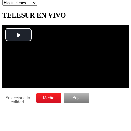
Artículos
por
mes
TELESUR EN VIVO