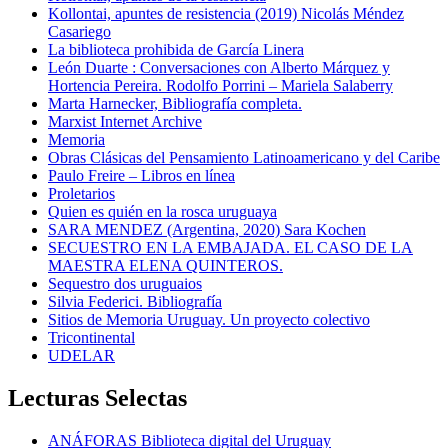
Kollontai, apuntes de resistencia (2019) Nicolás Méndez
Casariego
La biblioteca prohibida de García Linera
León Duarte : Conversaciones con Alberto Márquez y
Hortencia Pereira. Rodolfo Porrini – Mariela Salaberry
Marta Harnecker, Bibliografía completa.
Marxist Internet Archive
Memoria
Obras Clásicas del Pensamiento Latinoamericano y del Caribe
Paulo Freire – Libros en línea
Proletarios
Quien es quién en la rosca uruguaya
SARA MENDEZ (Argentina, 2020) Sara Kochen
SECUESTRO EN LA EMBAJADA. EL CASO DE LA
MAESTRA ELENA QUINTEROS.
Sequestro dos uruguaios
Silvia Federici. Bibliografía
Sitios de Memoria Uruguay. Un proyecto colectivo
Tricontinental
UDELAR
Lecturas Selectas
ANÁFORAS Biblioteca digital del Uruguay