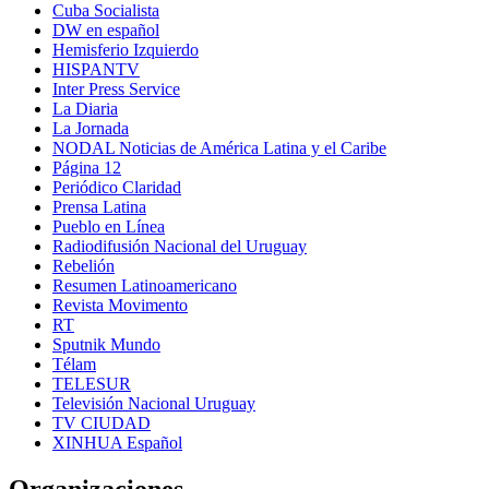
Cuba Socialista
DW en español
Hemisferio Izquierdo
HISPANTV
Inter Press Service
La Diaria
La Jornada
NODAL Noticias de América Latina y el Caribe
Página 12
Periódico Claridad
Prensa Latina
Pueblo en Línea
Radiodifusión Nacional del Uruguay
Rebelión
Resumen Latinoamericano
Revista Movimento
RT
Sputnik Mundo
Télam
TELESUR
Televisión Nacional Uruguay
TV CIUDAD
XINHUA Español
Organizaciones