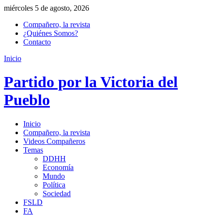
miércoles 5 de agosto, 2026
Compañero, la revista
¿Quiénes Somos?
Contacto
Inicio
Partido por la Victoria del
Pueblo
Inicio
Compañero, la revista
Videos Compañeros
Temas
DDHH
Economía
Mundo
Política
Sociedad
FSLD
FA