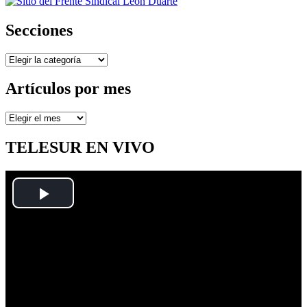
Secciones
Secciones
Artículos por mes
Artículos
por
mes
TELESUR EN VIVO