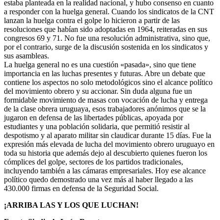
estaba planteada en la realidad nacional, y hubo consenso en cuanto
a responder con la huelga general. Cuando los sindicatos de la CNT
lanzan la huelga contra el golpe lo hicieron a partir de las
resoluciones que habían sido adoptadas en 1964, reiteradas en sus
congresos 69 y 71. No fue una resolución administrativa, sino que,
por el contrario, surge de la discusión sostenida en los sindicatos y
sus asambleas.
La huelga general no es una cuestión «pasada», sino que tiene
importancia en las luchas presentes y futuras. Abre un debate que
contiene los aspectos no solo metodológicos sino el alcance político
del movimiento obrero y su accionar. Sin duda alguna fue un
formidable movimiento de masas con vocación de lucha y entrega
de la clase obrera uruguaya, esos trabajadores anónimos que se la
jugaron en defensa de las libertades públicas, apoyada por
estudiantes y una población solidaria, que permitió resistir al
despotismo y al aparato militar sin claudicar durante 15 días. Fue la
expresión más elevada de lucha del movimiento obrero uruguayo en
toda su historia que además dejo al descubierto quienes fueron los
cómplices del golpe, sectores de los partidos tradicionales,
incluyendo también a las cámaras empresariales. Hoy ese alcance
político quedo demostrado una vez más al haber llegado a las
430.000 firmas en defensa de la Seguridad Social.
¡ARRIBA LAS Y LOS QUE LUCHAN!