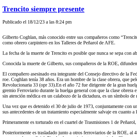
Trencito siempre presente
Publicado el 18/12/23 a las 8:24 pm
Gilberto Coghlan, más conocido entre sus compañeros como “Trencito”
como obrero carpintero en los Talleres de Peñarol de AFE.
La fecha de la muerte de Trencito es posible que nunca se sepa con abso
Conocida la muerte de Gilberto, sus compañeros de la ROE, difunden
El compañero asesinado era integrante del Consejo directivo de la Fed
roe. Coghlan tenía 38 años. Era un hombre de la clase obrera, que pe
Revolucionaria 33 (opr 33).En el año 72 fue dirigente de la gran huel
gremio Ferroviario durante la huelga general con que la clase obrera 
sin atención médica en un calabozo de la dictadura, es un símbolo de n
Una vez que es detenido el 30 de julio de 1973, conjuntamente con un g
sus antecedentes de un tratamiento especialmente salvaje en cuanto a la
Primeramente es torturado en el cuartel de Trasmisiones 1 de Peñarol
Posteriormente es trasladado junto a otros ferroviarios de la ROE, al