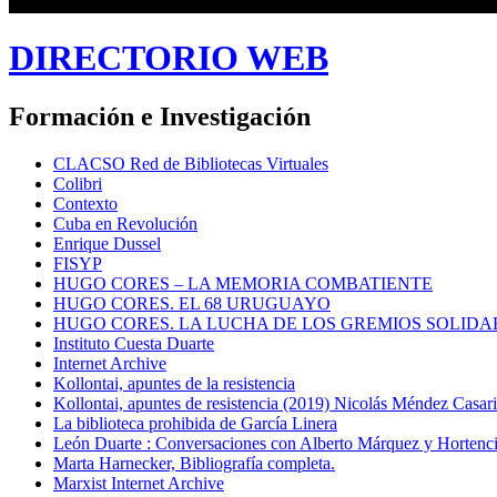
DIRECTORIO WEB
Formación e Investigación
CLACSO Red de Bibliotecas Virtuales
Colibri
Contexto
Cuba en Revolución
Enrique Dussel
FISYP
HUGO CORES – LA MEMORIA COMBATIENTE
HUGO CORES. EL 68 URUGUAYO
HUGO CORES. LA LUCHA DE LOS GREMIOS SOLIDA
Instituto Cuesta Duarte
Internet Archive
Kollontai, apuntes de la resistencia
Kollontai, apuntes de resistencia (2019) Nicolás Méndez Casar
La biblioteca prohibida de García Linera
León Duarte : Conversaciones con Alberto Márquez y Hortencia
Marta Harnecker, Bibliografía completa.
Marxist Internet Archive