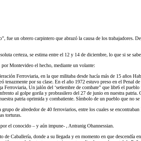
, fue un obrero carpintero que abrazó la causa de los trabajadores. 
luta certeza, se estima entre el 12 y 14 de diciembre, lo que si se sabe 
 por Montevideo el hecho, mediante un volante:
eración Ferroviaria, en la que militaba desde hacía más de 15 años Habí
leó tenazmente por su clase. En el año 1972 estuvo preso en el Penal de
ga Ferroviaria, Un jalón del ‘setiembre de combate” que libr6 el pueblo
enfrento al golpe gorila y probrasilero del 27 de junio en nuestra patri
uestra patria oprimida y combatiente. Símbolo de un pueblo que no se en
rupo de alrededor de 40 ferroviarios, entre los cuales se encontraban la
s torturas.
, por el conocido – y aún impune- , Antranig Ohannessian.
 4to de Caballería, donde a su llegada y en momento en que descendía e