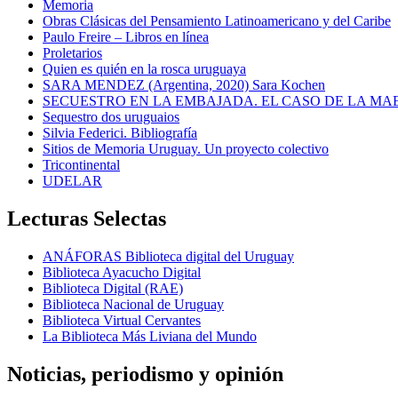
Memoria
Obras Clásicas del Pensamiento Latinoamericano y del Caribe
Paulo Freire – Libros en línea
Proletarios
Quien es quién en la rosca uruguaya
SARA MENDEZ (Argentina, 2020) Sara Kochen
SECUESTRO EN LA EMBAJADA. EL CASO DE LA MA
Sequestro dos uruguaios
Silvia Federici. Bibliografía
Sitios de Memoria Uruguay. Un proyecto colectivo
Tricontinental
UDELAR
Lecturas Selectas
ANÁFORAS Biblioteca digital del Uruguay
Biblioteca Ayacucho Digital
Biblioteca Digital (RAE)
Biblioteca Nacional de Uruguay
Biblioteca Virtual Cervantes
La Biblioteca Más Liviana del Mundo
Noticias, periodismo y opinión