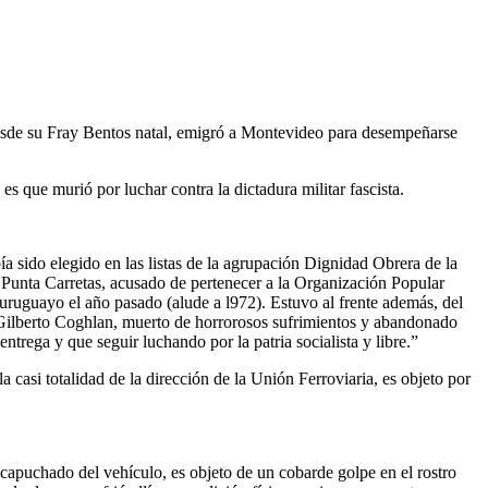
Desde su Fray Bentos natal, emigró a Montevideo para desempeñarse
es que murió por luchar contra la dictadura militar fascista.
a sido elegido en las listas de la agrupación Dignidad Obrera de la
 Punta Carretas, acusado de pertenecer a la Organización Popular
 uruguayo el año pasado (alude a l972). Estuvo al frente además, del
a. Gilberto Coghlan, muerto de horrorosos sufrimientos y abandonado
trega y que seguir luchando por la patria socialista y libre.”
 casi totalidad de la dirección de la Unión Ferroviaria, es objeto por
ncapuchado del vehículo, es objeto de un cobarde golpe en el rostro