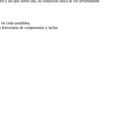
rol y las que sufrió allí, su condición física se vio severamente
, en cada asamblea.
n ferroviaria de compromiso y lucha.