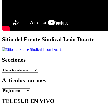
Sitio del Frente Sindical León Duarte
Secciones
Secciones
Artículos por mes
Artículos
por
mes
TELESUR EN VIVO