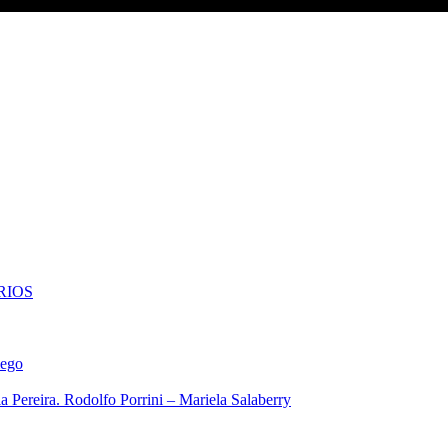
RIOS
iego
 Pereira. Rodolfo Porrini – Mariela Salaberry