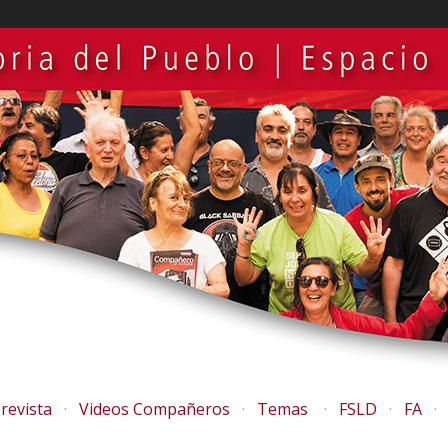
revista
Videos Compañeros
Temas
FSLD
FA