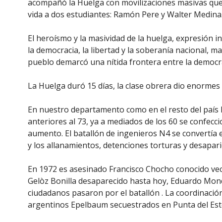
acompañó la Huelga con movilizaciones masivas que 
vida a dos estudiantes: Ramón Pere y Walter Medina
El heroísmo y la masividad de la huelga, expresión
la democracia, la libertad y la soberanía nacional, m
pueblo demarcó una nítida frontera entre la democraci
La Huelga duró 15 días, la clase obrera dio enormes 
En nuestro departamento como en el resto del país 
anteriores al 73, ya a mediados de los 60 se confecci
aumento. El batallón de ingenieros N4 se convertí
y los allanamientos, detenciones torturas y desapar
En 1972 es asesinado Francisco Chocho conocido vec
Gelòz Bonilla desaparecido hasta hoy, Eduardo Mond
ciudadanos pasaron por el batallón . La coordinación
argentinos Epelbaum secuestrados en Punta del Est