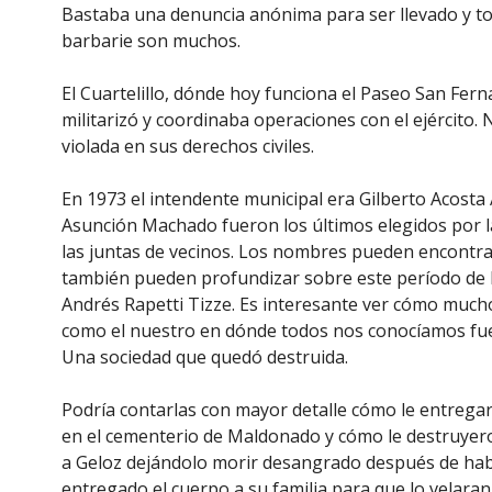
Bastaba una denuncia anónima para ser llevado y tor
barbarie son muchos.
El Cuartelillo, dónde hoy funciona el Paseo San Fern
militarizó y coordinaba operaciones con el ejército.
violada en sus derechos civiles.
En 1973 el intendente municipal era Gilberto Acosta 
Asunción Machado fueron los últimos elegidos por la 
las juntas de vecinos. Los nombres pueden encontra
también pueden profundizar sobre este período de l
Andrés Rapetti Tizze. Es interesante ver cómo muc
como el nuestro en dónde todos nos conocíamos fuero
Una sociedad que quedó destruida.
Podría contarlas con mayor detalle cómo le entrega
en el cementerio de Maldonado y cómo le destruyero
a Geloz dejándolo morir desangrado después de habe
entregado el cuerpo a su familia para que lo velara