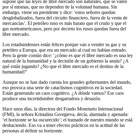
supone que las leyes de libre mercado son naturales, que se valen
por sí mismas, que no dependen de la voluntad humana. Sin
embargo, viene un presidente y dice: ‘estos señores quedan
desglobalizados, fuera del circuito financiero, fuera de la venta de
mercancías’. El petróleo ruso es más barato que el crudo y que el
gas norteamericanos, pero por decreto los rusos quedan fuera del
libre mercado.
Los estadunidenses están felices porque van a vender su gas y su
petróleo a Europa, que era un mercado al cual no habían entrado.
Pero la gente común dice: ‘¿cómo es que el libre mercado es una ley
natural de la humanidad y la decisión de un gobierno la anula? ¿A
qué están jugando? ¿No que el libre mercado es el destino de la
humanidad?’
Aunque no se han dado cuenta los grandes gobernantes del mundo,
eso provoca una serie de cataclismos cognitivos en la sociedad.
Están generando un caos cognitivo. ¿A dónde vamos? Ese caos
produce una incertidumbre desgarradora y desazón.
Hace unos días, la directora del Fondo Monetario Internacional
(FMI), la señora Kristalina Georgieva, decía, alarmada y apenada:
‘el horizonte se ha oscurecido’; el tramado de nuestro mundo se está
deshaciendo. Eso va a tener efectos prácticos en la actitud de las
personas al definir su horizonte.