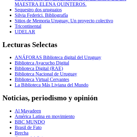
MAESTRA ELENA QUINTEROS.
Sequestro dos uruguaios
Silvia Federici. Bibliografía
Sitios de Memoria Uruguay. Un proyecto colectivo
Tricontinental
UDELAR
Lecturas Selectas
ANÁFORAS Biblioteca digital del Uruguay
Biblioteca Ayacucho Digital
Biblioteca Digital (RAE)
Biblioteca Nacional de Uruguay
Biblioteca Virtual Cervantes
La Biblioteca Más Liviana del Mundo
Noticias, periodismo y opinión
Al Mayadeen
América Latina en movimiento
BBC MUNDO
Brasil de Fato
Brecha