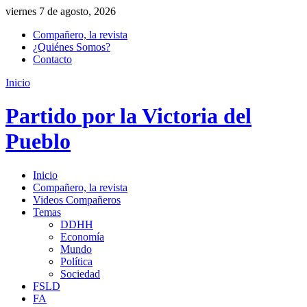
viernes 7 de agosto, 2026
Compañero, la revista
¿Quiénes Somos?
Contacto
Inicio
Partido por la Victoria del
Pueblo
Inicio
Compañero, la revista
Videos Compañeros
Temas
DDHH
Economía
Mundo
Política
Sociedad
FSLD
FA