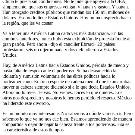
China te presta sin condiciones. No te pide que apoyes a la OEA,
simplemente, que sus empresas vengan y hagan y gasten. Y pagan.
Han otorgado créditos públicos que rondan los 150 mil millones de
dólares. Eso no lo tiene Estados Unidos. Hay un menosprecio hacia
la región, que les va costar.
Va a tener una América Latina cada vez más distanciada. En las
cumbres anteriores, nunca hubo esta exhibición de protesta frente al
gran patrón. Pero ahora –dijo el canciller Ebrard– 20 países
protestaron, seis no dijeron nada y dos defendieron a Estados
Unidos.
Hay, de América Latina hacia Estados Unidos, pérdida de miedo y
hasta falta de respeto ante el poderoso. Se ha desvanecido la
idolatría y sumisión voluntaria de las élites políticas hacia lo
norteamericano. Era una especie de cadena mental que te amarraba a
mover tu cabeza siempre diciendo sí a lo que decía Estados Unidos.
Ahora no lo oyes. Te vas. No vienes. Dices lo que quieres. Los
otros nos desprecian y nosotros le hemos perdido el respeto. México
ha liderado este divorcio.
Es un mundo muy interesante. No sabemos a dónde vamos a ir. Pero
sabemos lo que ya no nos cae bien. Estamos aprendiendo de manera
compartida a dejar de bajar la cabeza frente a los poderosos. Esa es
la característica de estos tiempos.