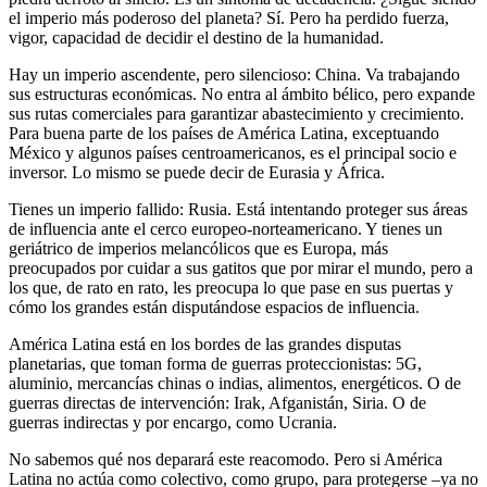
el imperio más poderoso del planeta? Sí. Pero ha perdido fuerza,
vigor, capacidad de decidir el destino de la humanidad.
Hay un imperio ascendente, pero silencioso: China. Va trabajando
sus estructuras económicas. No entra al ámbito bélico, pero expande
sus rutas comerciales para garantizar abastecimiento y crecimiento.
Para buena parte de los países de América Latina, exceptuando
México y algunos países centroamericanos, es el principal socio e
inversor. Lo mismo se puede decir de Eurasia y África.
Tienes un imperio fallido: Rusia. Está intentando proteger sus áreas
de influencia ante el cerco europeo-norteamericano. Y tienes un
geriátrico de imperios melancólicos que es Europa, más
preocupados por cuidar a sus gatitos que por mirar el mundo, pero a
los que, de rato en rato, les preocupa lo que pase en sus puertas y
cómo los grandes están disputándose espacios de influencia.
América Latina está en los bordes de las grandes disputas
planetarias, que toman forma de guerras proteccionistas: 5G,
aluminio, mercancías chinas o indias, alimentos, energéticos. O de
guerras directas de intervención: Irak, Afganistán, Siria. O de
guerras indirectas y por encargo, como Ucrania.
No sabemos qué nos deparará este reacomodo. Pero si América
Latina no actúa como colectivo, como grupo, para protegerse –ya no