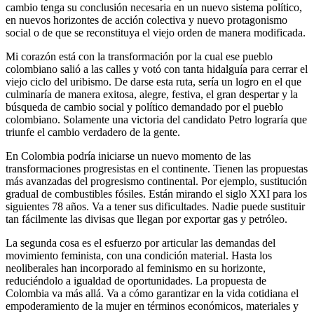
cambio tenga su conclusión necesaria en un nuevo sistema político,
en nuevos horizontes de acción colectiva y nuevo protagonismo
social o de que se reconstituya el viejo orden de manera modificada.
Mi corazón está con la transformación por la cual ese pueblo
colombiano salió a las calles y votó con tanta hidalguía para cerrar el
viejo ciclo del uribismo. De darse esta ruta, sería un logro en el que
culminaría de manera exitosa, alegre, festiva, el gran despertar y la
búsqueda de cambio social y político demandado por el pueblo
colombiano. Solamente una victoria del candidato Petro lograría que
triunfe el cambio verdadero de la gente.
En Colombia podría iniciarse un nuevo momento de las
transformaciones progresistas en el continente. Tienen las propuestas
más avanzadas del progresismo continental. Por ejemplo, sustitución
gradual de combustibles fósiles. Están mirando el siglo XXI para los
siguientes 78 años. Va a tener sus dificultades. Nadie puede sustituir
tan fácilmente las divisas que llegan por exportar gas y petróleo.
La segunda cosa es el esfuerzo por articular las demandas del
movimiento feminista, con una condición material. Hasta los
neoliberales han incorporado al feminismo en su horizonte,
reduciéndolo a igualdad de oportunidades. La propuesta de
Colombia va más allá. Va a cómo garantizar en la vida cotidiana el
empoderamiento de la mujer en términos económicos, materiales y