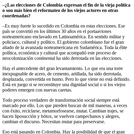
–¿Las elecciones de Colombia expresan el fin de la vieja política
o son más bien el reformateo de los viejos actores en otras
coordenadas?
–Es muy fuerte lo sucedido en Colombia en estas elecciones. Ese
país se convirtió en los últimos 30 años en el portaaviones
norteamericano enclavado en Latinoamérica. En sentido militar y
policiaco, cultural y político. El gobierno colombiano fue el gran
aliado de la avanzada norteamericana en Sudamérica. Toda la élite
política, económica y cultural que acompañó este proceso de
neocolonización continental ha sido derrotada en las elecciones.
Hay el antecedente del gran levantamiento. Lo que era una torre
inexpugnable de acero, de cemento, artillada, ha sido derrotada,
desplazada, convertida en humo. Pero lo que viene no está definido.
Está en juego si se reconstituye una dignidad social o si los viejos
poderes emergen con nuevas caretas.
Todo proceso verdadero de transformación social siempre está
marcado por ello. Los que pierden buscan de mil maneras, a veces
con éxito, reciclarse, metamorfosearse, mutar. Cambian trajes, se
hacen liposucción y bótox, se vuelven campechanos y alegres,
cambian el discurso. Necesitan mutar para preservarse.
Eso está pasando en Colombia. Hay la posibilidad de que el gran