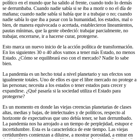
político en el mundo que ha salido al frente, cuando todo lo demás
se derrumbaba. Cuando nadie sabía si se iba a morir o no el día de
mañana; cuando nadie sabía si había que ir a trabajar o no; cuando
nadie sabía lo que iba a pasar con la humanidad, los estados, mal o
bien, de manera equivocada o acertada, establecieron lineamientos,
pautas mínimas, que la gente obedeció: trabajar parcialmente, no
trabajar, encerrarse, ir a hacerse curar, protegerse.
Esto marca un nuevo inicio de la acción política de transformación.
En los siguientes 30 o 40 años vamos a tener más Estado, no menos
Estado. ¿Cómo se equilibrará eso con el mercado? Nadie lo sabe
bien.
La pandemia es un hecho total a nivel planetario y sus efectos son
igualmente totales. Uno de ellos es que el libre mercado no protege a
las personas; necesita a los estados o tener estados para crecer y
expandirse. ¿Qué pasaría si la sociedad utiliza el Estado para
protegerse?
Es un momento en donde las viejas creencias planetarias de clases
altas, medias y bajas, de intelectuales y de políticos, respecto al
horizonte de expectativas que uno debía tener, se han derrumbado.
La pandemia nos ha arrojado a un tiempo de perplejidad, estupor e
incertidumbre. Esta es la característica de este tiempo. Las viejas
certidumbres comienzan a diluirse, a mostrar porosidad, a entrar en