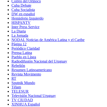
Correo del Orinoco
Cuba Debate
Cuba Socialista
DW en español
Hemisferio Izquierdo
HISPANTV
Inter Press Service
La Diaria
La Jornada
NODAL Noticias de América Latina y el Caribe
Página 12
Periódico Claridad
Prensa Latina
Pueblo en Línea
Radiodifusión Nacional del Uruguay
Rebelión
Resumen Latinoamericano
Revista Movimento
RT
Sputnik Mundo
Télam
TELESUR
Televisión Nacional Uruguay
TV CIUDAD
XINHUA Español