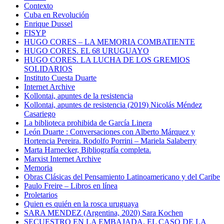
Contexto
Cuba en Revolución
Enrique Dussel
FISYP
HUGO CORES – LA MEMORIA COMBATIENTE
HUGO CORES. EL 68 URUGUAYO
HUGO CORES. LA LUCHA DE LOS GREMIOS
SOLIDARIOS
Instituto Cuesta Duarte
Internet Archive
Kollontai, apuntes de la resistencia
Kollontai, apuntes de resistencia (2019) Nicolás Méndez
Casariego
La biblioteca prohibida de García Linera
León Duarte : Conversaciones con Alberto Márquez y
Hortencia Pereira. Rodolfo Porrini – Mariela Salaberry
Marta Harnecker, Bibliografía completa.
Marxist Internet Archive
Memoria
Obras Clásicas del Pensamiento Latinoamericano y del Caribe
Paulo Freire – Libros en línea
Proletarios
Quien es quién en la rosca uruguaya
SARA MENDEZ (Argentina, 2020) Sara Kochen
SECUESTRO EN LA EMBAJADA. EL CASO DE LA