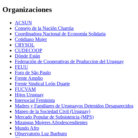
Organizaciones
ACSUN
Consejo de la Nación Charrúa
Coordinadora Nacional de Economía Solidaria
Cotidiano Mujer
CRYSOL
CUDECOOP
Dónde Están
Federación de Cooperativas de Pruduccion del Uruguay
FEUU
Foro de São Paulo
Frente Amplio
Frente Sindical León Duarte
FUCVAM
Hijos Uruguay
Intersocial Feminista
Madres y Familiares de Uruguayos Detenidos Desaparecidos
Mapeo de la Sociedad Civil (Uruguay)
Mercado Popular de Subsistencia (MPS)
Mizangas Mujeres Afrodescendientes
Mundo Afro
Observatorio Luz Ibarburu