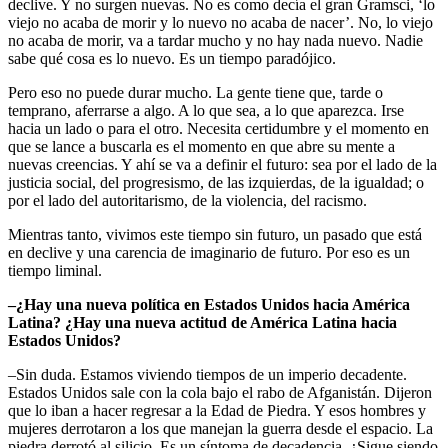
declive. Y no surgen nuevas. No es como decía el gran Gramsci, ‘lo
viejo no acaba de morir y lo nuevo no acaba de nacer’. No, lo viejo
no acaba de morir, va a tardar mucho y no hay nada nuevo. Nadie
sabe qué cosa es lo nuevo. Es un tiempo paradójico.
Pero eso no puede durar mucho. La gente tiene que, tarde o
temprano, aferrarse a algo. A lo que sea, a lo que aparezca. Irse
hacia un lado o para el otro. Necesita certidumbre y el momento en
que se lance a buscarla es el momento en que abre su mente a
nuevas creencias. Y ahí se va a definir el futuro: sea por el lado de la
justicia social, del progresismo, de las izquierdas, de la igualdad; o
por el lado del autoritarismo, de la violencia, del racismo.
Mientras tanto, vivimos este tiempo sin futuro, un pasado que está
en declive y una carencia de imaginario de futuro. Por eso es un
tiempo liminal.
–¿Hay una nueva política en Estados Unidos hacia América
Latina? ¿Hay una nueva actitud de América Latina hacia
Estados Unidos?
–Sin duda. Estamos viviendo tiempos de un imperio decadente.
Estados Unidos sale con la cola bajo el rabo de Afganistán. Dijeron
que lo iban a hacer regresar a la Edad de Piedra. Y esos hombres y
mujeres derrotaron a los que manejan la guerra desde el espacio. La
piedra derrotó al silicio. Es un síntoma de decadencia. ¿Sigue siendo