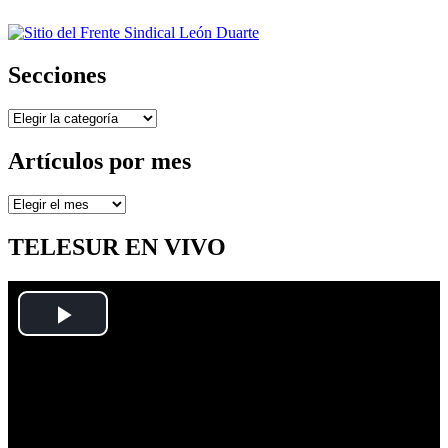
Secciones
Secciones
Artículos por mes
Artículos
por
mes
TELESUR EN VIVO