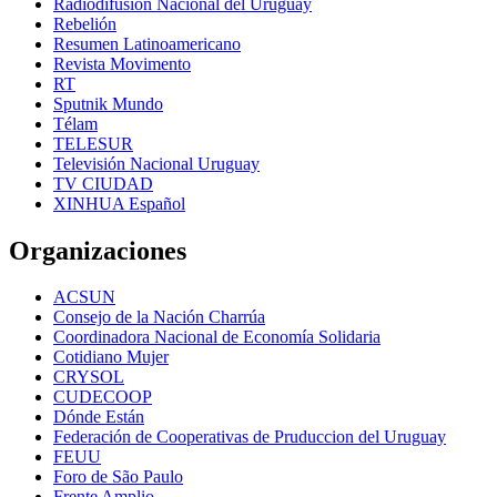
Radiodifusión Nacional del Uruguay
Rebelión
Resumen Latinoamericano
Revista Movimento
RT
Sputnik Mundo
Télam
TELESUR
Televisión Nacional Uruguay
TV CIUDAD
XINHUA Español
Organizaciones
ACSUN
Consejo de la Nación Charrúa
Coordinadora Nacional de Economía Solidaria
Cotidiano Mujer
CRYSOL
CUDECOOP
Dónde Están
Federación de Cooperativas de Pruduccion del Uruguay
FEUU
Foro de São Paulo
Frente Amplio