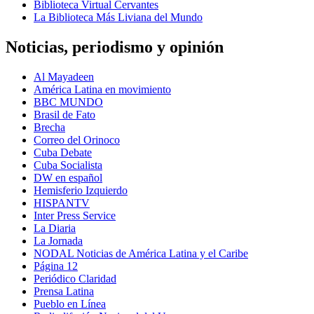
Biblioteca Virtual Cervantes
La Biblioteca Más Liviana del Mundo
Noticias, periodismo y opinión
Al Mayadeen
América Latina en movimiento
BBC MUNDO
Brasil de Fato
Brecha
Correo del Orinoco
Cuba Debate
Cuba Socialista
DW en español
Hemisferio Izquierdo
HISPANTV
Inter Press Service
La Diaria
La Jornada
NODAL Noticias de América Latina y el Caribe
Página 12
Periódico Claridad
Prensa Latina
Pueblo en Línea