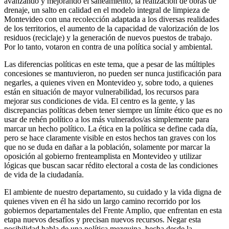
avanzando y mejorando el saneamiento, la realización de obras de
drenaje, un salto en calidad en el modelo integral de limpieza de
Montevideo con una recolección adaptada a los diversas realidades
de los territorios, el aumento de la capacidad de valorización de los
residuos (reciclaje) y la generación de nuevos puestos de trabajo.
Por lo tanto, votaron en contra de una política social y ambiental.
Las diferencias políticas en este tema, que a pesar de las múltiples
concesiones se mantuvieron, no pueden ser nunca justificación para
negarles, a quienes viven en Montevideo y, sobre todo, a quienes
están en situación de mayor vulnerabilidad, los recursos para
mejorar sus condiciones de vida. El centro es la gente, y las
discrepancias políticas deben tener siempre un límite ético que es no
usar de rehén político a los más vulnerados/as simplemente para
marcar un hecho político. La ética en la política se define cada día,
pero se hace claramente visible en estos hechos tan graves con los
que no se duda en dañar a la población, solamente por marcar la
oposición al gobierno frenteamplista en Montevideo y utilizar
lógicas que buscan sacar rédito electoral a costa de las condiciones
de vida de la ciudadanía.
El ambiente de nuestro departamento, su cuidado y la vida digna de
quienes viven en él ha sido un largo camino recorrido por los
gobiernos departamentales del Frente Amplio, que enfrentan en esta
etapa nuevos desafíos y precisan nuevos recursos. Negar esta
posibilidad habla de una política mezquina, hecha desde la