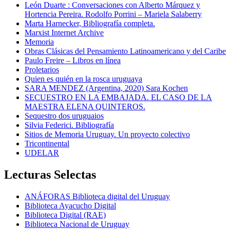
León Duarte : Conversaciones con Alberto Márquez y
Hortencia Pereira. Rodolfo Porrini – Mariela Salaberry
Marta Harnecker, Bibliografía completa.
Marxist Internet Archive
Memoria
Obras Clásicas del Pensamiento Latinoamericano y del Caribe
Paulo Freire – Libros en línea
Proletarios
Quien es quién en la rosca uruguaya
SARA MENDEZ (Argentina, 2020) Sara Kochen
SECUESTRO EN LA EMBAJADA. EL CASO DE LA
MAESTRA ELENA QUINTEROS.
Sequestro dos uruguaios
Silvia Federici. Bibliografía
Sitios de Memoria Uruguay. Un proyecto colectivo
Tricontinental
UDELAR
Lecturas Selectas
ANÁFORAS Biblioteca digital del Uruguay
Biblioteca Ayacucho Digital
Biblioteca Digital (RAE)
Biblioteca Nacional de Uruguay