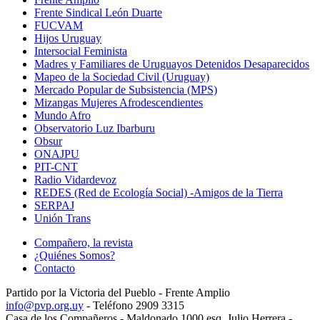
Frente Sindical León Duarte
FUCVAM
Hijos Uruguay
Intersocial Feminista
Madres y Familiares de Uruguayos Detenidos Desaparecidos
Mapeo de la Sociedad Civil (Uruguay)
Mercado Popular de Subsistencia (MPS)
Mizangas Mujeres Afrodescendientes
Mundo Afro
Observatorio Luz Ibarburu
Obsur
ONAJPU
PIT-CNT
Radio Vidardevoz
REDES (Red de Ecología Social) -Amigos de la Tierra
SERPAJ
Unión Trans
Compañero, la revista
¿Quiénes Somos?
Contacto
Partido por la Victoria del Pueblo - Frente Amplio
info@pvp.org.uy
- Teléfono 2909 3315
Casa de los Compañeros - Maldonado 1000 esq. Julio Herrera -