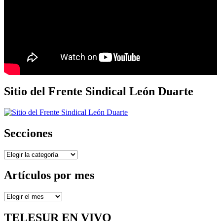
Sitio del Frente Sindical León Duarte
Secciones
Secciones
Artículos por mes
Artículos
por
mes
TELESUR EN VIVO