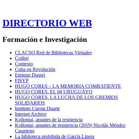
DIRECTORIO WEB
Formación e Investigación
CLACSO Red de Bibliotecas Virtuales
Colibri
Contexto
Cuba en Revolución
Enrique Dussel
FISYP
HUGO CORES – LA MEMORIA COMBATIENTE
HUGO CORES. EL 68 URUGUAYO
HUGO CORES. LA LUCHA DE LOS GREMIOS
SOLIDARIOS
Instituto Cuesta Duarte
Internet Archive
Kollontai, apuntes de la resistencia
Kollontai, apuntes de resistencia (2019) Nicolás Méndez
Casariego
La biblioteca prohibida de García Linera