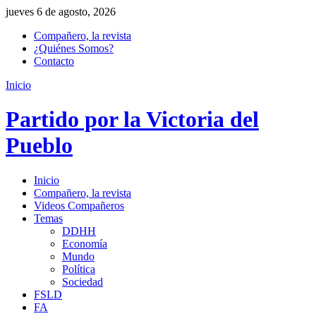
jueves 6 de agosto, 2026
Compañero, la revista
¿Quiénes Somos?
Contacto
Inicio
Partido por la Victoria del
Pueblo
Inicio
Compañero, la revista
Videos Compañeros
Temas
DDHH
Economía
Mundo
Política
Sociedad
FSLD
FA