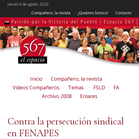
jueves 6 de agosto, 2026
Compañero, la revista
¿Quiénes Somos?
Contacto
Inicio
Compañero, la revista
Videos Compañeros
Temas
FSLD
FA
Archivo 2008
Enlaces
Contra la persecución sindical
en FENAPES