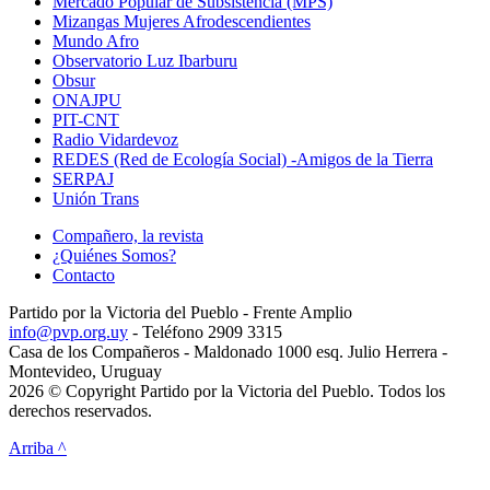
Mercado Popular de Subsistencia (MPS)
Mizangas Mujeres Afrodescendientes
Mundo Afro
Observatorio Luz Ibarburu
Obsur
ONAJPU
PIT-CNT
Radio Vidardevoz
REDES (Red de Ecología Social) -Amigos de la Tierra
SERPAJ
Unión Trans
Compañero, la revista
¿Quiénes Somos?
Contacto
Partido por la Victoria del Pueblo - Frente Amplio
info@pvp.org.uy
- Teléfono 2909 3315
Casa de los Compañeros - Maldonado 1000 esq. Julio Herrera -
Montevideo, Uruguay
2026 © Copyright Partido por la Victoria del Pueblo. Todos los
derechos reservados.
Arriba ^