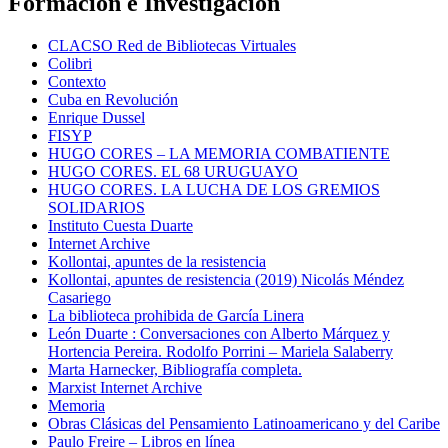
Formación e Investigación
CLACSO Red de Bibliotecas Virtuales
Colibri
Contexto
Cuba en Revolución
Enrique Dussel
FISYP
HUGO CORES – LA MEMORIA COMBATIENTE
HUGO CORES. EL 68 URUGUAYO
HUGO CORES. LA LUCHA DE LOS GREMIOS
SOLIDARIOS
Instituto Cuesta Duarte
Internet Archive
Kollontai, apuntes de la resistencia
Kollontai, apuntes de resistencia (2019) Nicolás Méndez
Casariego
La biblioteca prohibida de García Linera
León Duarte : Conversaciones con Alberto Márquez y
Hortencia Pereira. Rodolfo Porrini – Mariela Salaberry
Marta Harnecker, Bibliografía completa.
Marxist Internet Archive
Memoria
Obras Clásicas del Pensamiento Latinoamericano y del Caribe
Paulo Freire – Libros en línea