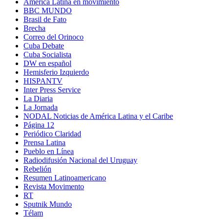
América Latina en movimiento
BBC MUNDO
Brasil de Fato
Brecha
Correo del Orinoco
Cuba Debate
Cuba Socialista
DW en español
Hemisferio Izquierdo
HISPANTV
Inter Press Service
La Diaria
La Jornada
NODAL Noticias de América Latina y el Caribe
Página 12
Periódico Claridad
Prensa Latina
Pueblo en Línea
Radiodifusión Nacional del Uruguay
Rebelión
Resumen Latinoamericano
Revista Movimento
RT
Sputnik Mundo
Télam