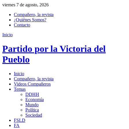
viernes 7 de agosto, 2026
Compañero, la revista
¿Quiénes Somos?
Contacto
Inicio
Partido por la Victoria del
Pueblo
Inicio
Compañero, la revista
Videos Compañeros
Temas
DDHH
Economía
Mundo
Política
Sociedad
FSLD
FA