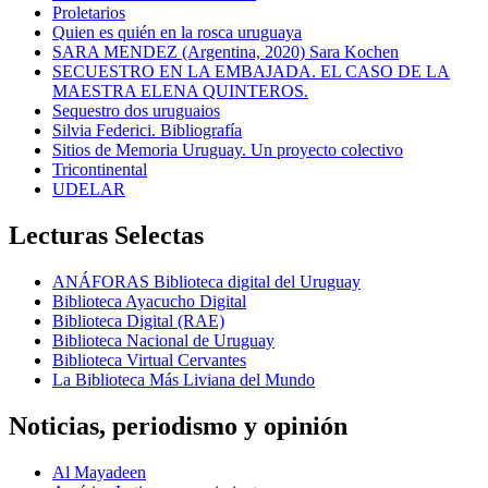
Proletarios
Quien es quién en la rosca uruguaya
SARA MENDEZ (Argentina, 2020) Sara Kochen
SECUESTRO EN LA EMBAJADA. EL CASO DE LA
MAESTRA ELENA QUINTEROS.
Sequestro dos uruguaios
Silvia Federici. Bibliografía
Sitios de Memoria Uruguay. Un proyecto colectivo
Tricontinental
UDELAR
Lecturas Selectas
ANÁFORAS Biblioteca digital del Uruguay
Biblioteca Ayacucho Digital
Biblioteca Digital (RAE)
Biblioteca Nacional de Uruguay
Biblioteca Virtual Cervantes
La Biblioteca Más Liviana del Mundo
Noticias, periodismo y opinión
Al Mayadeen