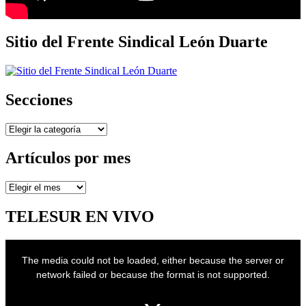
Sitio del Frente Sindical León Duarte
Secciones
Secciones
Artículos por mes
Artículos
por
mes
TELESUR EN VIVO