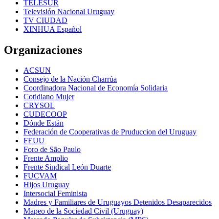
TELESUR
Televisión Nacional Uruguay
TV CIUDAD
XINHUA Español
Organizaciones
ACSUN
Consejo de la Nación Charrúa
Coordinadora Nacional de Economía Solidaria
Cotidiano Mujer
CRYSOL
CUDECOOP
Dónde Están
Federación de Cooperativas de Pruduccion del Uruguay
FEUU
Foro de São Paulo
Frente Amplio
Frente Sindical León Duarte
FUCVAM
Hijos Uruguay
Intersocial Feminista
Madres y Familiares de Uruguayos Detenidos Desaparecidos
Mapeo de la Sociedad Civil (Uruguay)