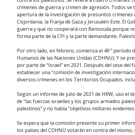
contra los palestinos. Se refiere a cuatro crímenes:
crímenes de guerra y crimen de agresión. Todos se t
apertura de la investigación de presuntos crímenes
Cisjordania, la Franja de Gaza y Jerusalén Este. El 
guerra y que no cooperará con Bensouda porque no t
forma parte de la CPI y la parte demandante, Palest
Por otro lado, en febrero, comienza el 49 º período
Humanos de las Naciones Unidas (CDHNU). Y se pre
por parte de “Israel” en 2021. Después del cese de
establecer una “comisión de investigación internac
diversos crímenes en los Territorios Ocupados, inclui
Según un informe de julio de 2021 de HRW, uso el té
de “las fuerzas israelíes y los grupos armados palest
palestinos” y no había “objetivos militares evidentes
Se espera que la comisión presente su primer infor
los países del CDHNU votarán en contra del mismo, do