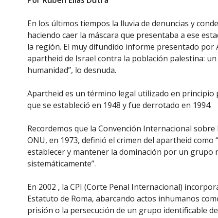
Por Ruben Elías Dutra
En los últimos tiempos la lluvia de denuncias y conden
haciendo caer la máscara que presentaba a ese esta
la región. El muy difundido informe presentado por Am
apartheid de Israel contra la población palestina: u
humanidad”, lo desnuda.
Apartheid es un término legal utilizado en principio
que se estableció en 1948 y fue derrotado en 1994.
Recordemos que la Convención Internacional sobre la
ONU, en 1973, definió el crimen del apartheid como
establecer y mantener la dominación por un grupo r
sistemáticamente”.
En 2002 , la CPI (Corte Penal Internacional) incorpor
Estatuto de Roma, abarcando actos inhumanos como la
prisión o la persecución de un grupo identificable de d