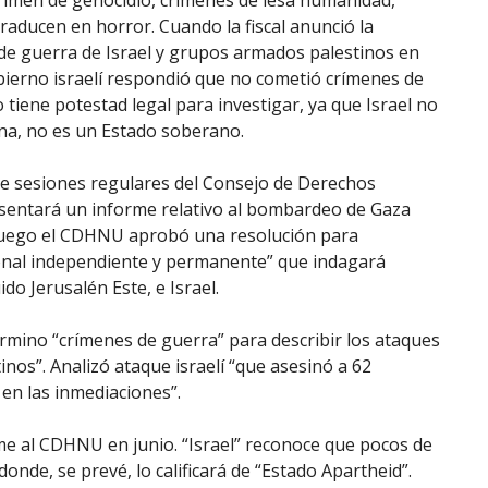
 crimen de genocidio, crímenes de lesa humanidad,
raducen en horror. Cuando la fiscal anunció la
 de guerra de Israel y grupos armados palestinos en
Gobierno israelí respondió que no cometió crímenes de
iene potestad legal para investigar, ya que Israel no
ina, no es un Estado soberano.
 de sesiones regulares del Consejo de Derechos
sentará un informe relativo al bombardeo de Gaza
l fuego el CDHNU aprobó una resolución para
ional independiente y permanente” que indagará
do Jerusalén Este, e Israel.
rmino “crímenes de guerra” para describir los ataques
inos”. Analizó ataque israelí “que asesinó a 62
 en las inmediaciones”.
me al CDHNU en junio. “Israel” reconoce que pocos de
nde, se prevé, lo calificará de “Estado Apartheid”.