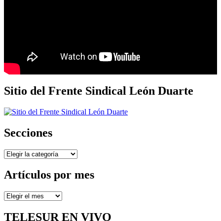
Sitio del Frente Sindical León Duarte
Secciones
Secciones
Artículos por mes
Artículos
por
mes
TELESUR EN VIVO