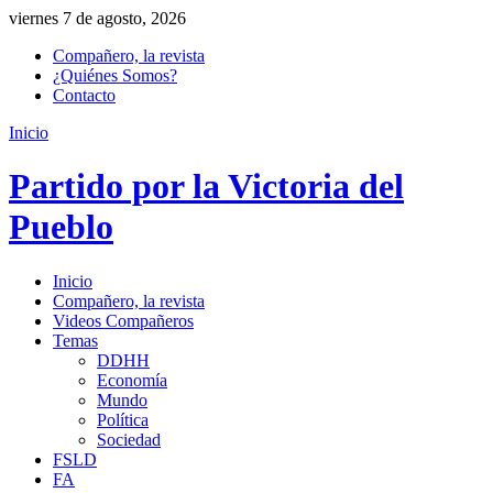
viernes 7 de agosto, 2026
Compañero, la revista
¿Quiénes Somos?
Contacto
Inicio
Partido por la Victoria del
Pueblo
Inicio
Compañero, la revista
Videos Compañeros
Temas
DDHH
Economía
Mundo
Política
Sociedad
FSLD
FA