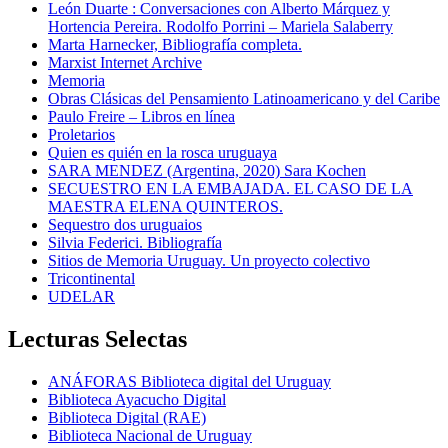
León Duarte : Conversaciones con Alberto Márquez y
Hortencia Pereira. Rodolfo Porrini – Mariela Salaberry
Marta Harnecker, Bibliografía completa.
Marxist Internet Archive
Memoria
Obras Clásicas del Pensamiento Latinoamericano y del Caribe
Paulo Freire – Libros en línea
Proletarios
Quien es quién en la rosca uruguaya
SARA MENDEZ (Argentina, 2020) Sara Kochen
SECUESTRO EN LA EMBAJADA. EL CASO DE LA
MAESTRA ELENA QUINTEROS.
Sequestro dos uruguaios
Silvia Federici. Bibliografía
Sitios de Memoria Uruguay. Un proyecto colectivo
Tricontinental
UDELAR
Lecturas Selectas
ANÁFORAS Biblioteca digital del Uruguay
Biblioteca Ayacucho Digital
Biblioteca Digital (RAE)
Biblioteca Nacional de Uruguay