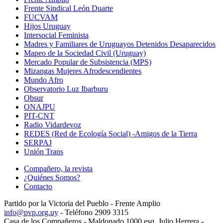
Frente Sindical León Duarte
FUCVAM
Hijos Uruguay
Intersocial Feminista
Madres y Familiares de Uruguayos Detenidos Desaparecidos
Mapeo de la Sociedad Civil (Uruguay)
Mercado Popular de Subsistencia (MPS)
Mizangas Mujeres Afrodescendientes
Mundo Afro
Observatorio Luz Ibarburu
Obsur
ONAJPU
PIT-CNT
Radio Vidardevoz
REDES (Red de Ecología Social) -Amigos de la Tierra
SERPAJ
Unión Trans
Compañero, la revista
¿Quiénes Somos?
Contacto
Partido por la Victoria del Pueblo - Frente Amplio
info@pvp.org.uy
- Teléfono 2909 3315
Casa de los Compañeros - Maldonado 1000 esq. Julio Herrera -