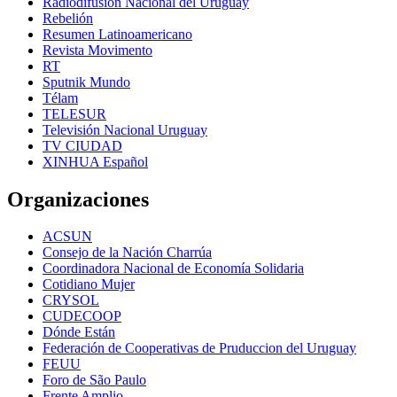
Radiodifusión Nacional del Uruguay
Rebelión
Resumen Latinoamericano
Revista Movimento
RT
Sputnik Mundo
Télam
TELESUR
Televisión Nacional Uruguay
TV CIUDAD
XINHUA Español
Organizaciones
ACSUN
Consejo de la Nación Charrúa
Coordinadora Nacional de Economía Solidaria
Cotidiano Mujer
CRYSOL
CUDECOOP
Dónde Están
Federación de Cooperativas de Pruduccion del Uruguay
FEUU
Foro de São Paulo
Frente Amplio