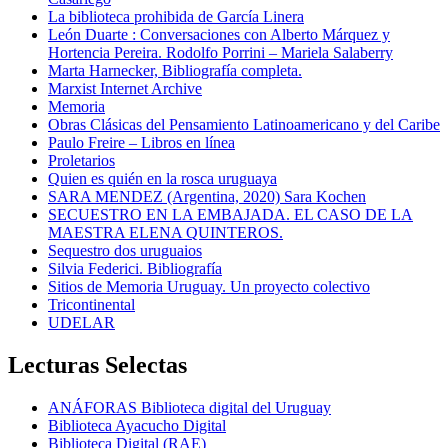
La biblioteca prohibida de García Linera
León Duarte : Conversaciones con Alberto Márquez y
Hortencia Pereira. Rodolfo Porrini – Mariela Salaberry
Marta Harnecker, Bibliografía completa.
Marxist Internet Archive
Memoria
Obras Clásicas del Pensamiento Latinoamericano y del Caribe
Paulo Freire – Libros en línea
Proletarios
Quien es quién en la rosca uruguaya
SARA MENDEZ (Argentina, 2020) Sara Kochen
SECUESTRO EN LA EMBAJADA. EL CASO DE LA
MAESTRA ELENA QUINTEROS.
Sequestro dos uruguaios
Silvia Federici. Bibliografía
Sitios de Memoria Uruguay. Un proyecto colectivo
Tricontinental
UDELAR
Lecturas Selectas
ANÁFORAS Biblioteca digital del Uruguay
Biblioteca Ayacucho Digital
Biblioteca Digital (RAE)