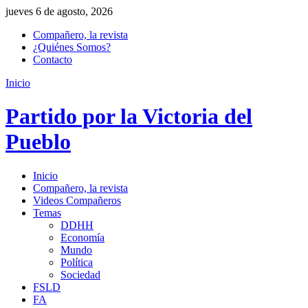
jueves 6 de agosto, 2026
Compañero, la revista
¿Quiénes Somos?
Contacto
Inicio
Partido por la Victoria del
Pueblo
Inicio
Compañero, la revista
Videos Compañeros
Temas
DDHH
Economía
Mundo
Política
Sociedad
FSLD
FA