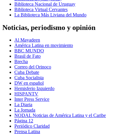
Biblioteca Nacional de Uruguay
Biblioteca Virtual Cervantes
La Biblioteca Más Liviana del Mundo
Noticias, periodismo y opinión
Al Mayadeen
América Latina en movimiento
BBC MUNDO
Brasil de Fato
Brecha
Correo del Orinoco
Cuba Debate
Cuba Socialista
DW en español
Hemisferio Izquierdo
HISPANTV
Inter Press Service
La Diaria
La Jornada
NODAL Noticias de América Latina y el Caribe
Página 12
Periódico Claridad
Prensa Latina