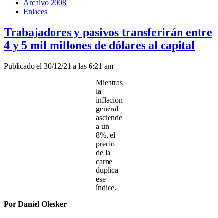
Archivo 2008
Enlaces
Trabajadores y pasivos transferirán entre
4 y 5 mil millones de dólares al capital
Publicado el 30/12/21 a las 6:21 am
Mientras
la
inflación
general
asciende
a un
8%, el
precio
de la
carne
duplica
ese
índice.
Por Daniel Olesker