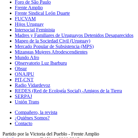
Foro de São Paulo
Frente Amplio
Frente Sindical León Duarte
FUCVAM
Hijos Uruguay
Intersocial Feminista
Madres y Familiares de Uruguayos Detenidos Desaparecidos
Mapeo de la Sociedad Civil (Uruguay)
Mercado Popular de Subsistencia (MPS)
Mizangas Mujeres Afrodescendientes
Mundo Afro
Observatorio Luz Ibarburu
Obsur
ONAJPU
PIT-CNT
Radio Vidardevoz
REDES (Red de Ecología Social) -Amigos de la Tierra
SERPAJ
Unión Trans
Compañero, la revista
¿Quiénes Somos?
Contacto
Partido por la Victoria del Pueblo - Frente Amplio