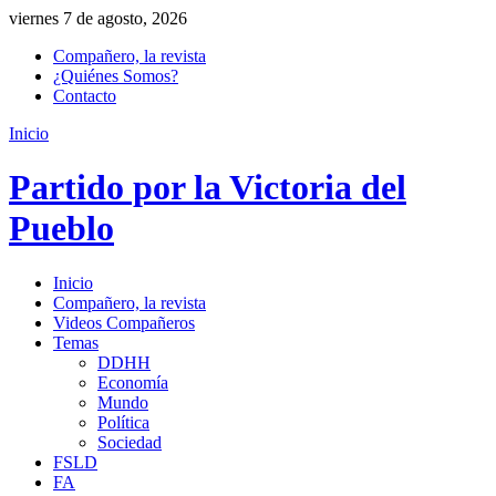
viernes 7 de agosto, 2026
Compañero, la revista
¿Quiénes Somos?
Contacto
Inicio
Partido por la Victoria del
Pueblo
Inicio
Compañero, la revista
Videos Compañeros
Temas
DDHH
Economía
Mundo
Política
Sociedad
FSLD
FA