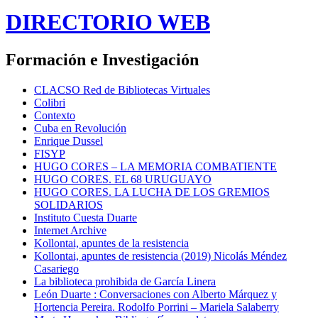
DIRECTORIO WEB
Formación e Investigación
CLACSO Red de Bibliotecas Virtuales
Colibri
Contexto
Cuba en Revolución
Enrique Dussel
FISYP
HUGO CORES – LA MEMORIA COMBATIENTE
HUGO CORES. EL 68 URUGUAYO
HUGO CORES. LA LUCHA DE LOS GREMIOS
SOLIDARIOS
Instituto Cuesta Duarte
Internet Archive
Kollontai, apuntes de la resistencia
Kollontai, apuntes de resistencia (2019) Nicolás Méndez
Casariego
La biblioteca prohibida de García Linera
León Duarte : Conversaciones con Alberto Márquez y
Hortencia Pereira. Rodolfo Porrini – Mariela Salaberry