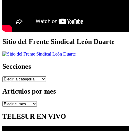
Sitio del Frente Sindical León Duarte
Secciones
Secciones
Artículos por mes
Artículos
por
mes
TELESUR EN VIVO