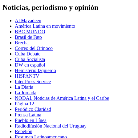
Noticias, periodismo y opinión
Al Mayadeen
América Latina en movimiento
BBC MUNDO
Brasil de Fato
Brecha
Correo del Orinoco
Cuba Debate
Cuba Socialista
DW en español
Hemisferio Izquierdo
HISPANTV
Inter Press Service
La Diaria
La Jornada
NODAL Noticias de América Latina y el Caribe
Página 12
Periódico Claridad
Prensa Latina
Pueblo en Línea
Radiodifusión Nacional del Uruguay
Rebelión
Resumen Latinoamericano