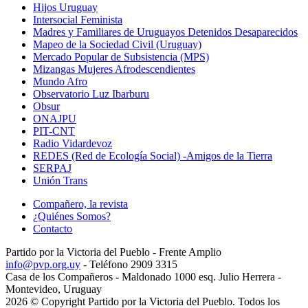
Hijos Uruguay
Intersocial Feminista
Madres y Familiares de Uruguayos Detenidos Desaparecidos
Mapeo de la Sociedad Civil (Uruguay)
Mercado Popular de Subsistencia (MPS)
Mizangas Mujeres Afrodescendientes
Mundo Afro
Observatorio Luz Ibarburu
Obsur
ONAJPU
PIT-CNT
Radio Vidardevoz
REDES (Red de Ecología Social) -Amigos de la Tierra
SERPAJ
Unión Trans
Compañero, la revista
¿Quiénes Somos?
Contacto
Partido por la Victoria del Pueblo - Frente Amplio
info@pvp.org.uy
- Teléfono 2909 3315
Casa de los Compañeros - Maldonado 1000 esq. Julio Herrera -
Montevideo, Uruguay
2026 © Copyright Partido por la Victoria del Pueblo. Todos los