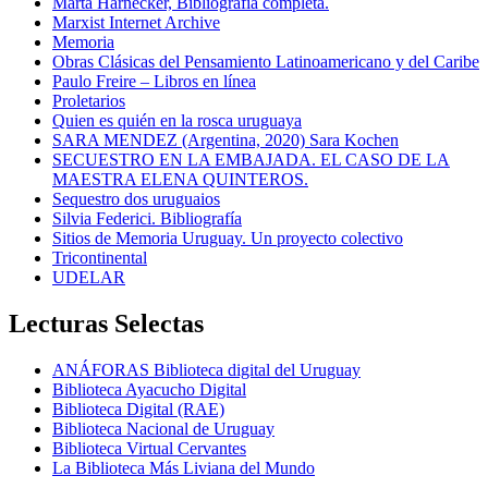
Marta Harnecker, Bibliografía completa.
Marxist Internet Archive
Memoria
Obras Clásicas del Pensamiento Latinoamericano y del Caribe
Paulo Freire – Libros en línea
Proletarios
Quien es quién en la rosca uruguaya
SARA MENDEZ (Argentina, 2020) Sara Kochen
SECUESTRO EN LA EMBAJADA. EL CASO DE LA
MAESTRA ELENA QUINTEROS.
Sequestro dos uruguaios
Silvia Federici. Bibliografía
Sitios de Memoria Uruguay. Un proyecto colectivo
Tricontinental
UDELAR
Lecturas Selectas
ANÁFORAS Biblioteca digital del Uruguay
Biblioteca Ayacucho Digital
Biblioteca Digital (RAE)
Biblioteca Nacional de Uruguay
Biblioteca Virtual Cervantes
La Biblioteca Más Liviana del Mundo