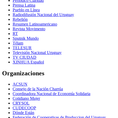
Periódico Claridad
Prensa Latina
Pueblo en Línea
Radiodifusión Nacional del Uruguay
Rebelión
Resumen Latinoamericano
Revista Movimento
RT
Sputnik Mundo
Télam
TELESUR
Televisión Nacional Uruguay
TV CIUDAD
XINHUA Español
Organizaciones
ACSUN
Consejo de la Nación Charrúa
Coordinadora Nacional de Economía Solidaria
Cotidiano Mujer
CRYSOL
CUDECOOP
Dónde Están
Federación de Cooperativas de Pruduccion del Uruguay