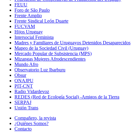
FEUU
Foro de São Paulo
Frente Amplio
Frente Sindical León Duarte
FUCVAM
Hijos Uruguay
Intersocial Feminista
Madres y Familiares de Uruguayos Detenidos Desaparecidos
Mapeo de la Sociedad Civil (Uruguay)
Mercado Popular de Subsistencia (MPS)
Mizangas Mujeres Afrodescendientes
Mundo Afro
Observatorio Luz Ibarburu
Obsur
ONAJPU
PIT-CNT
Radio Vidardevoz
REDES (Red de Ecología Social) -Amigos de la Tierra
SERPAJ
Unión Trans
Compañero, la revista
¿Quiénes Somos?
Contacto