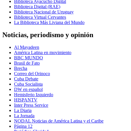
Biblioteca Ayacucho Digital
Biblioteca Digital (RAE)
Biblioteca Nacional de Uruguay
Biblioteca Virtual Cervantes
La Biblioteca Más Liviana del Mundo
Noticias, periodismo y opinión
Al Mayadeen
América Latina en movimiento
BBC MUNDO
Brasil de Fato
Brecha
Correo del Orinoco
Cuba Debate
Cuba Socialista
DW en español
Hemisferio Izquierdo
HISPANTV
Inter Press Service
La Diaria
La Jornada
NODAL Noticias de América Latina y el Caribe
Página 12