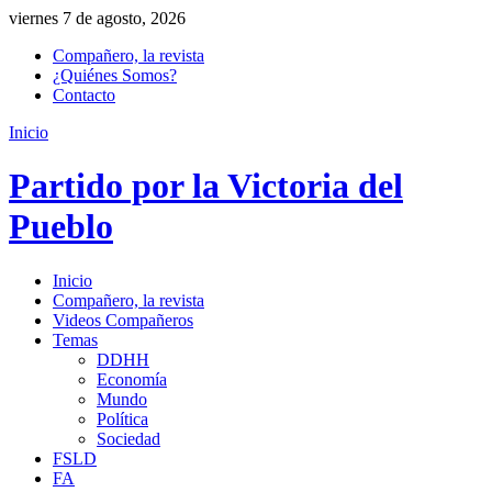
viernes 7 de agosto, 2026
Compañero, la revista
¿Quiénes Somos?
Contacto
Inicio
Partido por la Victoria del
Pueblo
Inicio
Compañero, la revista
Videos Compañeros
Temas
DDHH
Economía
Mundo
Política
Sociedad
FSLD
FA