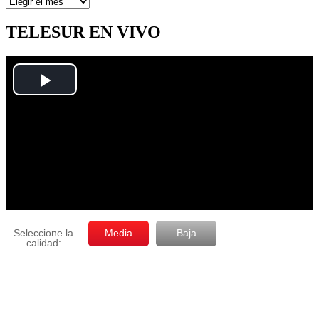
Artículos
por
mes
TELESUR EN VIVO