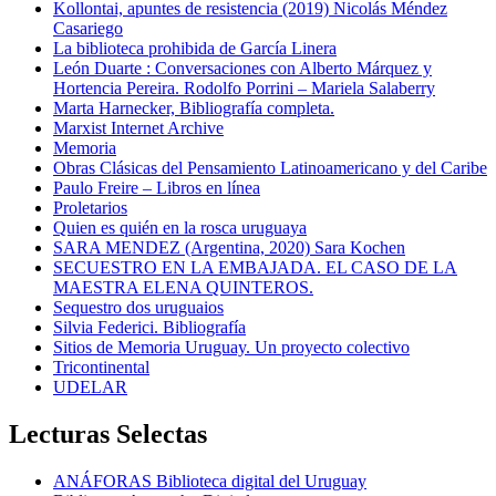
Kollontai, apuntes de resistencia (2019) Nicolás Méndez
Casariego
La biblioteca prohibida de García Linera
León Duarte : Conversaciones con Alberto Márquez y
Hortencia Pereira. Rodolfo Porrini – Mariela Salaberry
Marta Harnecker, Bibliografía completa.
Marxist Internet Archive
Memoria
Obras Clásicas del Pensamiento Latinoamericano y del Caribe
Paulo Freire – Libros en línea
Proletarios
Quien es quién en la rosca uruguaya
SARA MENDEZ (Argentina, 2020) Sara Kochen
SECUESTRO EN LA EMBAJADA. EL CASO DE LA
MAESTRA ELENA QUINTEROS.
Sequestro dos uruguaios
Silvia Federici. Bibliografía
Sitios de Memoria Uruguay. Un proyecto colectivo
Tricontinental
UDELAR
Lecturas Selectas
ANÁFORAS Biblioteca digital del Uruguay