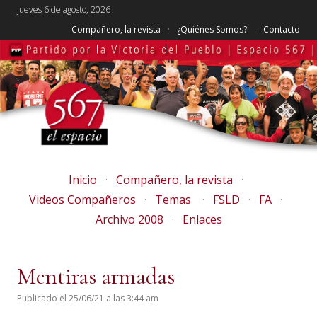
jueves 6 de agosto, 2026
Compañero, la revista
¿Quiénes Somos?
Contacto
Inicio
Compañero, la revista
Videos Compañeros
Temas
FSLD
FA
Archivo 2008
Enlaces
Mentiras armadas
Publicado el 25/06/21 a las 3:44 am