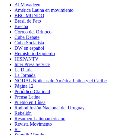
Al Mayadeen
América Latina en movimiento
BBC MUNDO
Brasil de Fato
Brecha
Correo del Orinoco
Cuba Debate
Cuba Socialista
DW en español
Hemisferio Izquierdo
HISPANTV
Inter Press Service
La Diaria
La Jornada
NODAL Noticias de América Latina y el Caribe
Página 12
Periódico Claridad
Prensa Latina
Pueblo en Línea
Radiodifusión Nacional del Uruguay
Rebelión
Resumen Latinoamericano
Revista Movimento
RT
Sputnik Mundo