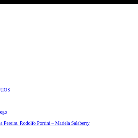
RIOS
iego
 Pereira. Rodolfo Porrini – Mariela Salaberry