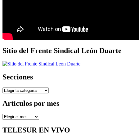
Sitio del Frente Sindical León Duarte
Secciones
Secciones
Artículos por mes
Artículos
por
mes
TELESUR EN VIVO