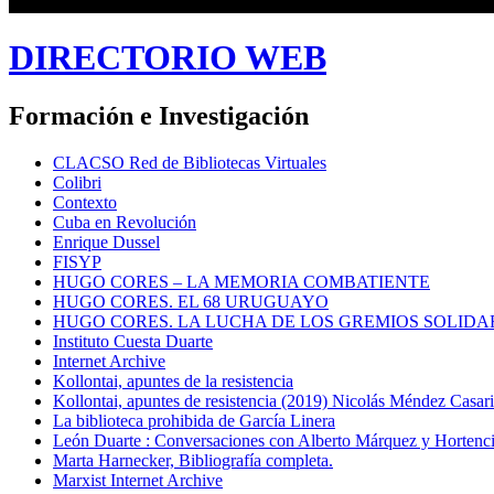
DIRECTORIO WEB
Formación e Investigación
CLACSO Red de Bibliotecas Virtuales
Colibri
Contexto
Cuba en Revolución
Enrique Dussel
FISYP
HUGO CORES – LA MEMORIA COMBATIENTE
HUGO CORES. EL 68 URUGUAYO
HUGO CORES. LA LUCHA DE LOS GREMIOS SOLIDA
Instituto Cuesta Duarte
Internet Archive
Kollontai, apuntes de la resistencia
Kollontai, apuntes de resistencia (2019) Nicolás Méndez Casar
La biblioteca prohibida de García Linera
León Duarte : Conversaciones con Alberto Márquez y Hortencia
Marta Harnecker, Bibliografía completa.
Marxist Internet Archive