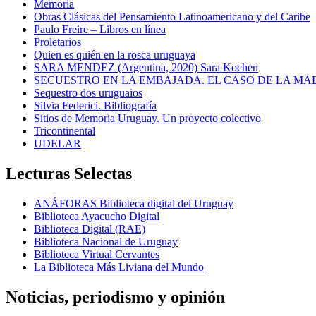
Memoria
Obras Clásicas del Pensamiento Latinoamericano y del Caribe
Paulo Freire – Libros en línea
Proletarios
Quien es quién en la rosca uruguaya
SARA MENDEZ (Argentina, 2020) Sara Kochen
SECUESTRO EN LA EMBAJADA. EL CASO DE LA MA
Sequestro dos uruguaios
Silvia Federici. Bibliografía
Sitios de Memoria Uruguay. Un proyecto colectivo
Tricontinental
UDELAR
Lecturas Selectas
ANÁFORAS Biblioteca digital del Uruguay
Biblioteca Ayacucho Digital
Biblioteca Digital (RAE)
Biblioteca Nacional de Uruguay
Biblioteca Virtual Cervantes
La Biblioteca Más Liviana del Mundo
Noticias, periodismo y opinión