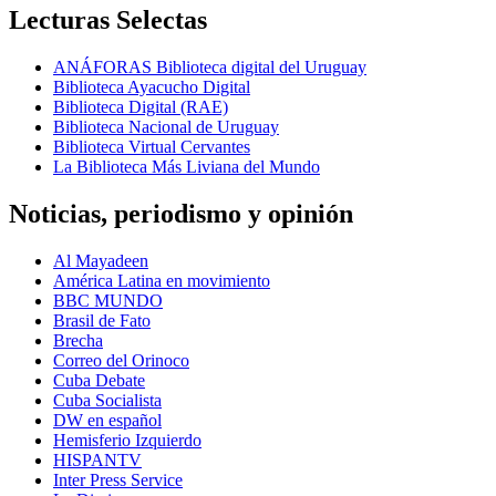
Lecturas Selectas
ANÁFORAS Biblioteca digital del Uruguay
Biblioteca Ayacucho Digital
Biblioteca Digital (RAE)
Biblioteca Nacional de Uruguay
Biblioteca Virtual Cervantes
La Biblioteca Más Liviana del Mundo
Noticias, periodismo y opinión
Al Mayadeen
América Latina en movimiento
BBC MUNDO
Brasil de Fato
Brecha
Correo del Orinoco
Cuba Debate
Cuba Socialista
DW en español
Hemisferio Izquierdo
HISPANTV
Inter Press Service