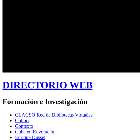
DIRECTORIO WEB
Formación e Investigación
CLACSO Red de Bibliotecas Virtuales
Colibri
Contexto
Cuba en Revolución
Enrique Dussel