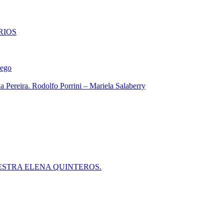
RIOS
iego
 Pereira. Rodolfo Porrini – Mariela Salaberry
ESTRA ELENA QUINTEROS.