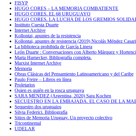
FISYP
HUGO CORES – LA MEMORIA COMBATIENTE
HUGO CORES. EL 68 URUGUAYO
HUGO CORES. LA LUCHA DE LOS GREMIOS SOLIDA
Instituto Cuesta Duarte
Internet Archive
Kollontai, apuntes de la resistencia
Kollontai, apuntes de resistencia (2019) Nicolás Méndez Casar
La biblioteca prohibida de García Linera
León Duarte : Conversaciones con Alberto Márquez y Hortencia
Marta Harnecker, Bibliografía completa.
Marxist Internet Archive
Memoria
Obras Clásicas del Pensamiento Latinoamericano y del Caribe
Paulo Freire – Libros en línea
Proletarios
Quien es quién en la rosca uruguaya
SARA MENDEZ (Argentina, 2020) Sara Kochen
SECUESTRO EN LA EMBAJADA. EL CASO DE LA MA
Sequestro dos uruguaios
Silvia Federici. Bibliografía
Sitios de Memoria Uruguay. Un proyecto colectivo
Tricontinental
UDELAR