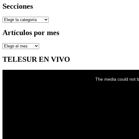
Secciones
Secciones
Artículos por mes
Artículos
por
mes
TELESUR EN VIVO