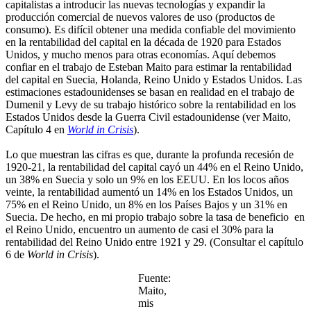
capitalistas a introducir las nuevas tecnologías y expandir la
producción comercial de nuevos valores de uso (productos de
consumo). Es difícil obtener una medida confiable del movimiento
en la rentabilidad del capital en la década de 1920 para Estados
Unidos, y mucho menos para otras economías. Aquí debemos
confiar en el trabajo de Esteban Maito para estimar la rentabilidad
del capital en Suecia, Holanda, Reino Unido y Estados Unidos. Las
estimaciones estadounidenses se basan en realidad en el trabajo de
Dumenil y Levy de su trabajo histórico sobre la rentabilidad en los
Estados Unidos desde la Guerra Civil estadounidense (ver Maito,
Capítulo 4 en
World in Crisis
).
Lo que muestran las cifras es que, durante la profunda recesión de
1920-21, la rentabilidad del capital cayó un 44% en el Reino Unido,
un 38% en Suecia y solo un 9% en los EEUU. En los locos años
veinte, la rentabilidad aumentó un 14% en los Estados Unidos, un
75% en el Reino Unido, un 8% en los Países Bajos y un 31% en
Suecia. De hecho, en mi propio trabajo sobre la tasa de beneficio en
el Reino Unido, encuentro un aumento de casi el 30% para la
rentabilidad del Reino Unido entre 1921 y 29. (Consultar el capítulo
6 de
World in Crisis
).
Fuente:
Maito,
mis