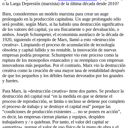
o la Larga Depresión (marxista) de la última década desde 2010?
Bien, consideremos un modelo marxista para crear un auge
prolongado en la producción capitalista. Un auge prolongado sólo
será posible, según Marx, si ha habido una destrucción significativa
de los valores del capital, ya sea físicamente o por devaluación, o
ambos. Joseph Schumpeter, el economista austríaco de la década de
1920, siguiendo el ejemplo de Marx, llamó a esto «destrucción
creativa». Limpiando el proceso de acumulación de tecnología
obsoleta y capital fallido y no rentable, la innovación de nuevas
empresas podría prosperar. Schumpeter vio este proceso como la
ruptura de los monopolios estancados y su reemplazo con empresas
innovadoras más pequeñas. Por el contrario, Marx vio la destrucción
creativa como la creación de una mayor tasa de rentabilidad después
de que los pequeños y los débiles fueran devorados por los grandes
y fuertes.
Para Marx, la «destrucción creativa» tiene dos partes. Se produce la
destrucción del capital real “en la medida en que se detiene el
proceso de reproducción, se limita o incluso se detiene por completo
el proceso de trabajo y se destruye el capital real” porque las
“condiciones de producción existentes … no se ponen en acción”,
es decir, las empresas cierran plantas y equipos, despiden
trabajadores y / o quiebran. Por tanto, el valor del capital se
«amortiza», porque el valor de uso físico de la mano de obra y el