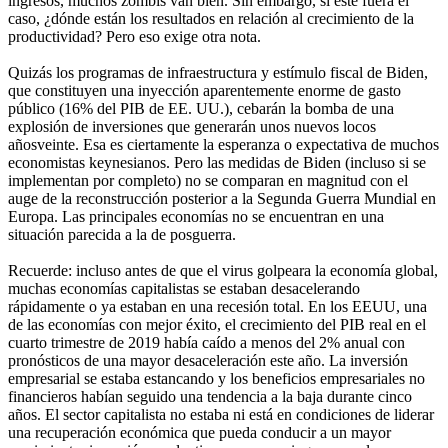
ingresos, muchos zombis van bien. Sin embargo, si este fuera el
caso, ¿dónde están los resultados en relación al crecimiento de la
productividad? Pero eso exige otra nota.
Quizás los programas de infraestructura y estímulo fiscal de Biden,
que constituyen una inyección aparentemente enorme de gasto
público (16% del PIB de EE. UU.), cebarán la bomba de una
explosión de inversiones que generarán unos nuevos locos
añosveinte. Esa es ciertamente la esperanza o expectativa de muchos
economistas keynesianos. Pero las medidas de Biden (incluso si se
implementan por completo) no se comparan en magnitud con el
auge de la reconstrucción posterior a la Segunda Guerra Mundial en
Europa. Las principales economías no se encuentran en una
situación parecida a la de posguerra.
Recuerde: incluso antes de que el virus golpeara la economía global,
muchas economías capitalistas se estaban desacelerando
rápidamente o ya estaban en una recesión total. En los EEUU, una
de las economías con mejor éxito, el crecimiento del PIB real en el
cuarto trimestre de 2019 había caído a menos del 2% anual con
pronósticos de una mayor desaceleración este año. La inversión
empresarial se estaba estancando y los beneficios empresariales no
financieros habían seguido una tendencia a la baja durante cinco
años. El sector capitalista no estaba ni está en condiciones de liderar
una recuperación económica que pueda conducir a un mayor