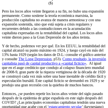
($)
Pero los locos años veinte llegaron a su fin, no hubo una expansión
permanente. Como sostiene la teoría económica marxista, la
producción capitalista no avanza de manera armoniosa y con una
expansión sostenida, sino que está sujeta a crisis regulares y
recurrentes debido a las contradicciones en la acumulación
capitalista expresadas en la rentabilidad del capital. Los locos años
veinte dieron paso a la Gran Depresión de los años treinta.
Y de hecho, podemos ver por qué. En los EEUU, la rentabilidad del
capital alcanzó su punto máximo en 1924, y luego cayó en más del
13% hasta 1929 (según los datos de D-L: consulte el gráfico anterior
y consulte
The Long Depression
, p53).
Como resultado, la inversión
capitalista pasó de capital productivo a «capital ficticio»
. Al igual
que en el auge crediticio que condujo al colapso financiero mundial
de 2008-9, gran parte de la riqueza vertiginosa de la década de 1920
se construyó cada vez más sobre una base inestable de crédito fácil y
especulación bursátil. Este capital ficticio se derrumbó en 1929 y se
produjo una gran recesión con la quiebra de muchos bancos.
Entonces, ¿se pueden repetir los locos años veinte del siglo pasado
después de la epidemia de gripe española en este siglo después del
COVID? ¿Las principales economías capitalistas tendrán una nueva
oportunidad que acabe con el ‘
estancamiento secular
’ (keynesiano)