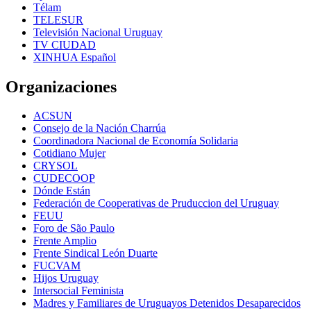
Télam
TELESUR
Televisión Nacional Uruguay
TV CIUDAD
XINHUA Español
Organizaciones
ACSUN
Consejo de la Nación Charrúa
Coordinadora Nacional de Economía Solidaria
Cotidiano Mujer
CRYSOL
CUDECOOP
Dónde Están
Federación de Cooperativas de Pruduccion del Uruguay
FEUU
Foro de São Paulo
Frente Amplio
Frente Sindical León Duarte
FUCVAM
Hijos Uruguay
Intersocial Feminista
Madres y Familiares de Uruguayos Detenidos Desaparecidos