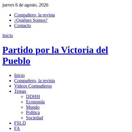
jueves 6 de agosto, 2026
Compañero, la revista
¿Quiénes Somos?
Contacto
Inicio
Partido por la Victoria del
Pueblo
Inicio
Compañero, la revista
Videos Compañeros
Temas
DDHH
Economía
Mundo
Política
Sociedad
FSLD
FA