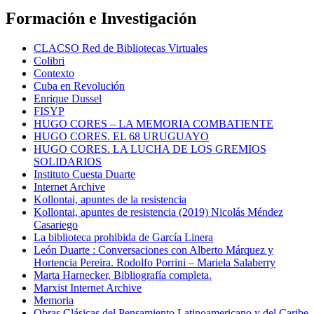
Formación e Investigación
CLACSO Red de Bibliotecas Virtuales
Colibri
Contexto
Cuba en Revolución
Enrique Dussel
FISYP
HUGO CORES – LA MEMORIA COMBATIENTE
HUGO CORES. EL 68 URUGUAYO
HUGO CORES. LA LUCHA DE LOS GREMIOS
SOLIDARIOS
Instituto Cuesta Duarte
Internet Archive
Kollontai, apuntes de la resistencia
Kollontai, apuntes de resistencia (2019) Nicolás Méndez
Casariego
La biblioteca prohibida de García Linera
León Duarte : Conversaciones con Alberto Márquez y
Hortencia Pereira. Rodolfo Porrini – Mariela Salaberry
Marta Harnecker, Bibliografía completa.
Marxist Internet Archive
Memoria
Obras Clásicas del Pensamiento Latinoamericano y del Caribe