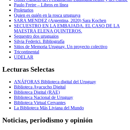
Paulo Freire – Libros en línea
Proletarios
Quien es quién en la rosca uruguaya
SARA MENDEZ (Argentina, 2020) Sara Kochen
SECUESTRO EN LA EMBAJADA. EL CASO DE LA
MAESTRA ELENA QUINTEROS.
Sequestro dos uruguaios
Silvia Federici. Bibliografía
Sitios de Memoria Uruguay. Un proyecto colectivo
Tricontinental
UDELAR
Lecturas Selectas
ANÁFORAS Biblioteca digital del Uruguay
Biblioteca Ayacucho Digital
Biblioteca Digital (RAE)
Biblioteca Nacional de Uruguay
Biblioteca Virtual Cervantes
La Biblioteca Más Liviana del Mundo
Noticias, periodismo y opinión