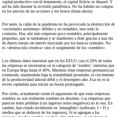
capital productivo creció lentamente, el capital ficticio se disparó. Y
así ha sido durante la recesión pandémica. No ha habido un colapso
en los precios de las acciones y los bonos (hasta ahora).
Por tanto, la caída de la pandemia no ha provocado la destrucción de
«sociedades anónimas» débiles y no rentables, sino todo lo
contrario. Hay aún más empresas poco rentables, principalmente
pequeñas, que se tambalean y se mantienen a flote gracias a una ola
de dinero barato sin interés inyectado por los bancos centrales. No
es «destrucción creativa» sino el surgimiento de los «zombies».
Los últimos datos muestran que en los EEUU casi el 20% de todas
las empresas se encuentran en la categoría de ‘zombis’, mientras que
en Europa llega hasta el 40%. Mientras estas empresas permanezcan
existiendo, mantendrán baja la rentabilidad promedio, el crecimiento
de la productividad laboral débil y el desempleo alto. Esa no es la
receta capitalista para iniciar un boom prolongado.
Por cierto, actualmente existe el argumento de que estas empresas
zombies no son realmente zombies en absoluto. Las empresas que
parecen tener pérdidas (con ingresos netos negativos) no lo son. En
cambio, han estado invirtiendo en ‘intangibles’ (software, I + D y
medios que se deducen de los ingresos). Si se agregan a los