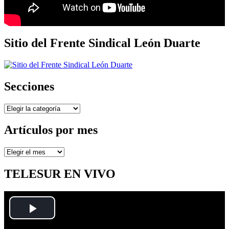
Sitio del Frente Sindical León Duarte
Secciones
Secciones
Artículos por mes
Artículos
por
mes
TELESUR EN VIVO