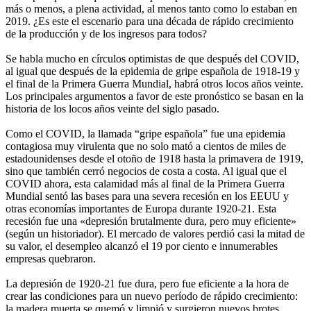
más o menos, a plena actividad, al menos tanto como lo estaban en
2019. ¿Es este el escenario para una década de rápido crecimiento
de la producción y de los ingresos para todos?
Se habla mucho en círculos optimistas de que después del COVID,
al igual que después de la epidemia de gripe española de 1918-19 y
el final de la Primera Guerra Mundial, habrá otros locos años veinte.
Los principales argumentos a favor de este pronóstico se basan en la
historia de los locos años veinte del siglo pasado.
Como el COVID, la llamada “gripe española” fue una epidemia
contagiosa muy virulenta que no solo mató a cientos de miles de
estadounidenses desde el otoño de 1918 hasta la primavera de 1919,
sino que también cerró negocios de costa a costa. Al igual que el
COVID ahora, esta calamidad más al final de la Primera Guerra
Mundial sentó las bases para una severa recesión en los EEUU y
otras economías importantes de Europa durante 1920-21. Esta
recesión fue una «depresión brutalmente dura, pero muy eficiente»
(según un historiador). El mercado de valores perdió casi la mitad de
su valor, el desempleo alcanzó el 19 por ciento e innumerables
empresas quebraron.
La depresión de 1920-21 fue dura, pero fue eficiente a la hora de
crear las condiciones para un nuevo período de rápido crecimiento:
la madera muerta se quemó y limpió y surgieron nuevos brotes.