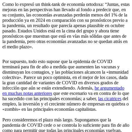
Como lo expresó un think-tank de economía ortodoxa: “Juntas, estas
mejoras en las perspectivas han llevado al fondo a predecir que, en
su conjunto, las economías avanzadas perderán menos del 1% de la
producción ya en 2024 en comparación con su pronósticos previo a
la pandemia, un resultado que parecía apenas plausible en octubre
pasado. Estados Unidos está en la cima del grupo y ahora tiene
pronósticos que muestran que está en vías más sólidas que antes de
la pandemia, pero otras economías avanzadas no se quedan atrás en
el medio plazo».
Por supuesto, todo esto supone que la epidemia de COVID
terminará para fin de año a medida que aumenten las vacunas y
disminuyan los contagios, y las poblaciones alcancen la «inmunidad
colectiva». Parece un poco optimista, en el mejor de los casos, dada
la gran cantidad de variantes de COVID en diversos grados de
infección que aún se están extendiendo. Además,
he argumentado
en muchas notas anteriores
que este escenario va en contra de lo que
ha sucedido con las principales economías; a saber,
las cicatrices
del
empleo, la inversión y el creciente número de empresas en quiebra o
«zombis» en las principales economías capitalistas.
Pero consideremos el plazo más largo. Supongamos que la
pandemia de COVID cede o se controla lo suficiente para fin de año
como para permitir que todas las principales economías vuelvan,