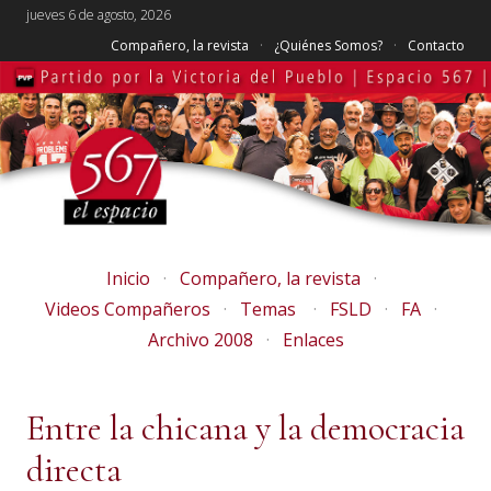
jueves 6 de agosto, 2026
Compañero, la revista
¿Quiénes Somos?
Contacto
Inicio
Compañero, la revista
Videos Compañeros
Temas
FSLD
FA
Archivo 2008
Enlaces
Entre la chicana y la democracia
directa