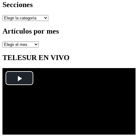
Secciones
Secciones
Artículos por mes
Artículos
por
mes
TELESUR EN VIVO