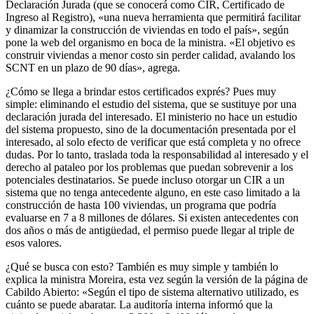
Declaración Jurada (que se conocerá como CIR, Certificado de
Ingreso al Registro), «una nueva herramienta que permitirá facilitar
y dinamizar la construcción de viviendas en todo el país», según
pone la web del organismo en boca de la ministra. «El objetivo es
construir viviendas a menor costo sin perder calidad, avalando los
SCNT en un plazo de 90 días», agrega.
¿Cómo se llega a brindar estos certificados exprés? Pues muy
simple: eliminando el estudio del sistema, que se sustituye por una
declaración jurada del interesado. El ministerio no hace un estudio
del sistema propuesto, sino de la documentación presentada por el
interesado, al solo efecto de verificar que está completa y no ofrece
dudas. Por lo tanto, traslada toda la responsabilidad al interesado y el
derecho al pataleo por los problemas que puedan sobrevenir a los
potenciales destinatarios. Se puede incluso otorgar un CIR a un
sistema que no tenga antecedente alguno, en este caso limitado a la
construcción de hasta 100 viviendas, un programa que podría
evaluarse en 7 a 8 millones de dólares. Si existen antecedentes con
dos años o más de antigüedad, el permiso puede llegar al triple de
esos valores.
¿Qué se busca con esto? También es muy simple y también lo
explica la ministra Moreira, esta vez según la versión de la página de
Cabildo Abierto: «Según el tipo de sistema alternativo utilizado, es
cuánto se puede abaratar. La auditoría interna informó que la