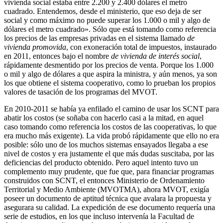
vivienda social estaba entre 2.200 y 2.400 dólares el metro
cuadrado. Entendemos, desde el ministerio, que eso deja de ser
social y como máximo no puede superar los 1.000 o mil y algo de
dólares el metro cuadrado». Sólo que está tomando como referencia
los precios de las empresas privadas en el sistema llamado
de
vivienda promovida
, con exoneración total de impuestos, instaurado
en 2011, entonces bajo el nombre
de
vivienda de interés social
,
rápidamente desmentido por los precios de venta. Porque los 1.000
o mil y algo de dólares a que aspira la ministra, y aún menos, ya son
los que obtiene el sistema cooperativo, como lo prueban los propios
valores de tasación de los programas del MVOT.
En 2010-2011 se había ya enfilado el camino de usar los SCNT para
abatir los costos (se soñaba con hacerlo casi a la mitad, en aquel
caso tomando como referencia los costos de las cooperativas, lo que
era mucho más exigente). La vida probó rápidamente que ello no era
posible: sólo uno de los muchos sistemas ensayados llegaba a ese
nivel de costos y era justamente el que más dudas suscitaba, por las
deficiencias del producto obtenido. Pero aquel intento tuvo un
complemento muy prudente, que fue que, para financiar programas
construidos con SCNT, el entonces Ministerio de Ordenamiento
Territorial y Medio Ambiente (MVOTMA), ahora MVOT, exigía
poseer un documento de aptitud técnica que avalara la propuesta y
asegurara su calidad. La expedición de ese documento requería una
serie de estudios, en los que incluso intervenía la Facultad de