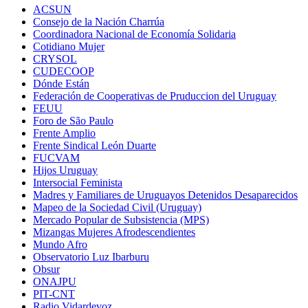
ACSUN
Consejo de la Nación Charrúa
Coordinadora Nacional de Economía Solidaria
Cotidiano Mujer
CRYSOL
CUDECOOP
Dónde Están
Federación de Cooperativas de Pruduccion del Uruguay
FEUU
Foro de São Paulo
Frente Amplio
Frente Sindical León Duarte
FUCVAM
Hijos Uruguay
Intersocial Feminista
Madres y Familiares de Uruguayos Detenidos Desaparecidos
Mapeo de la Sociedad Civil (Uruguay)
Mercado Popular de Subsistencia (MPS)
Mizangas Mujeres Afrodescendientes
Mundo Afro
Observatorio Luz Ibarburu
Obsur
ONAJPU
PIT-CNT
Radio Vidardevoz