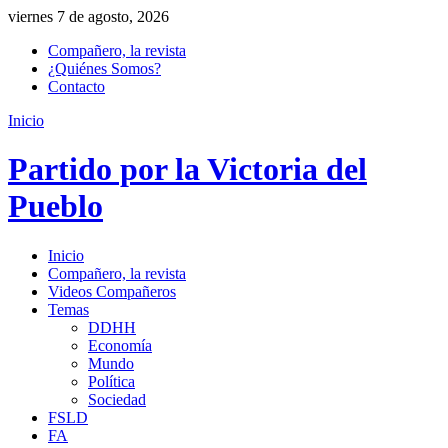
viernes 7 de agosto, 2026
Compañero, la revista
¿Quiénes Somos?
Contacto
Inicio
Partido por la Victoria del
Pueblo
Inicio
Compañero, la revista
Videos Compañeros
Temas
DDHH
Economía
Mundo
Política
Sociedad
FSLD
FA