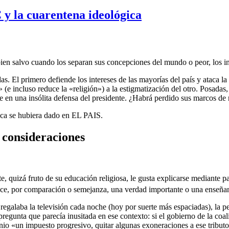
 y la cuarentena ideológica
bien salvo cuando los separan sus concepciones del mundo o peor, los i
 El primero defiende los intereses de las mayorías del país y ataca la
 (e incluso reduce la «religión») a la estigmatización del otro. Posadas,
e en una insólita defensa del presidente. ¿Habrá perdido sus marcos de 
unca se hubiera dado en EL PAIS.
 consideraciones
e, quizá fruto de su educación religiosa, le gusta explicarse mediante p
uce, por comparación o semejanza, una verdad importante o una enseña
egalaba la televisión cada noche (hoy por suerte más espaciadas), la p
gunta que parecía inusitada en ese contexto: si el gobierno de la coali
nio «un impuesto progresivo, quitar algunas exoneraciones a ese tribut