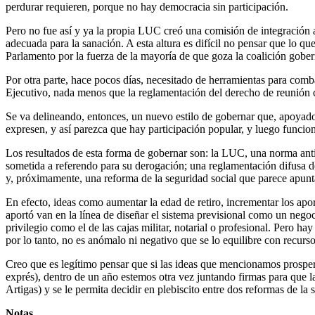
perdurar requieren, porque no hay democracia sin participación.
Pero no fue así y ya la propia LUC creó una comisión de integración a
adecuada para la sanación. A esta altura es difícil no pensar que lo 
Parlamento por la fuerza de la mayoría de que goza la coalición gobern
Por otra parte, hace pocos días, necesitado de herramientas para comb
Ejecutivo, nada menos que la reglamentación del derecho de reunión c
Se va delineando, entonces, un nuevo estilo de gobernar que, apoyado 
expresen, y así parezca que hay participación popular, y luego funcion
Los resultados de esta forma de gobernar son: la LUC, una norma antid
sometida a referendo para su derogación; una reglamentación difusa de
y, próximamente, una reforma de la seguridad social que parece apunta
En efecto, ideas como aumentar la edad de retiro, incrementar los apor
aportó van en la línea de diseñar el sistema previsional como un nego
privilegio como el de las cajas militar, notarial o profesional. Pero 
por lo tanto, no es anómalo ni negativo que se lo equilibre con recurso
Creo que es legítimo pensar que si las ideas que mencionamos prosperan
exprés), dentro de un año estemos otra vez juntando firmas para que l
Artigas) y se le permita decidir en plebiscito entre dos reformas de la 
Notas