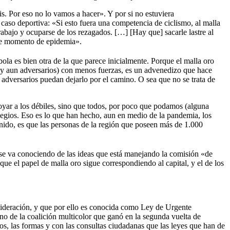
sis. Por eso no lo vamos a hacer». Y por si no estuviera
 caso deportiva: «Si esto fuera una competencia de ciclismo, al malla
trabajo y ocuparse de los rezagados. […] [Hay que] sacarle lastre al
este momento de epidemia».
ola es bien otra de la que parece inicialmente. Porque el malla oro
s (y aun adversarios) con menos fuerzas, es un advenedizo que hace
s adversarios puedan dejarlo por el camino. O sea que no se trata de
apoyar a los débiles, sino que todos, por poco que podamos (alguna
legios. Eso es lo que han hecho, aun en medio de la pandemia, los
nido, es que las personas de la región que poseen más de 1.000
se va conociendo de las ideas que está manejando la comisión «de
que el papel de malla oro sigue correspondiendo al capital, y el de los
nsideración, y que por ello es conocida como Ley de Urgente
o de la coalición multicolor que ganó en la segunda vuelta de
pos, las formas y con las consultas ciudadanas que las leyes que han de