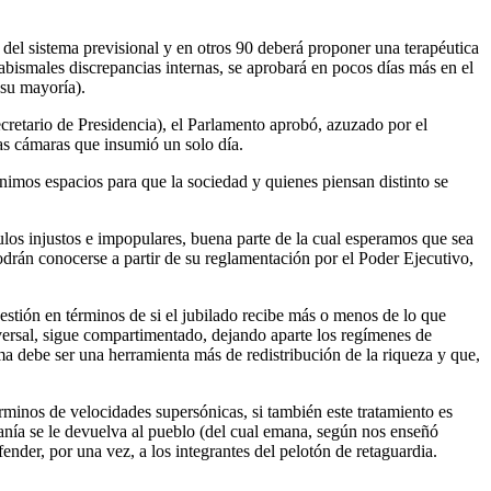
del sistema previsional y en otros 90 deberá proponer una terapéutica
abismales discrepancias internas, se aprobará en pocos días más en el
 su mayoría).
cretario de Presidencia), el Parlamento aprobó, azuzado por el
as cámaras que insumió un solo día.
nimos espacios para que la sociedad y quienes piensan distinto se
ulos injustos e impopulares, buena parte de la cual esperamos que sea
drán conocerse a partir de su reglamentación por el Poder Ejecutivo,
uestión en términos de si el jubilado recibe más o menos de lo que
iversal, sigue compartimentado, dejando aparte los regímenes de
ema debe ser una herramienta más de redistribución de la riqueza y que,
rminos de velocidades supersónicas, si también este tratamiento es
ranía se le devuelva al pueblo (del cual emana, según nos enseñó
fender, por una vez, a los integrantes del pelotón de retaguardia.