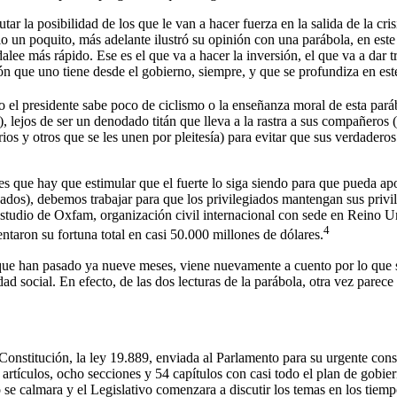
ar la posibilidad de los que le van a hacer fuerza en la salida de la cri
o un poquito, más adelante ilustró su opinión con una parábola, en este
alee más rápido. Ese es el que va a hacer la inversión, el que va a dar 
isión que uno tiene desde el gobierno, siempre, y que se profundiza en 
o el presidente sabe poco de ciclismo o la enseñanza moral de esta paráb
), lejos de ser un denodado titán que lleva a la rastra a sus compañero
ios y otros que se les unen por pleitesía) para evitar que sus verdadero
no es que hay que estimular que el fuerte lo siga siendo para que pueda 
ados), debemos trabajar para que los privilegiados mantengan sus privi
studio de Oxfam, organización civil internacional con sede en Reino U
4
entaron su fortuna total en casi 50.000 millones de dólares.
que han pasado ya nueve meses, viene nuevamente a cuento por lo que 
 social. En efecto, de las dos lecturas de la parábola, otra vez parece 
 Constitución, la ley 19.889, enviada al Parlamento para su urgente co
ículos, ocho secciones y 54 capítulos con casi todo el plan de gobiern
 se calmara y el Legislativo comenzara a discutir los temas en los tiem