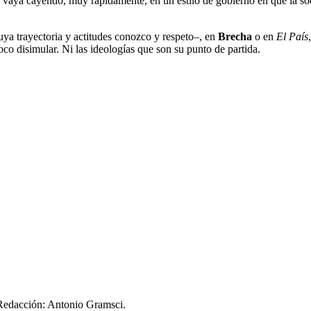
e vaya cayendo, muy rápidamente, en un estilo de gobierno en que la so
uya trayectoria y actitudes conozco y respeto–, en
Brecha
o en
El País
co disimular. Ni las ideologías que son su punto de partida.
 Redacción: Antonio Gramsci.