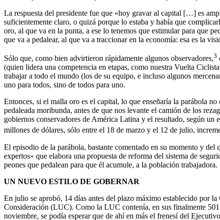
La respuesta del presidente fue que «hoy gravar al capital […] es amput
suficientemente claro, o quizá porque lo estaba y había que complicarl
oro, al que va en la punta, a ese lo tenemos que estimular para que ped
que va a pedalear, al que va a traccionar en la economía: esa es la v
3
Sólo que, como bien advirtieron rápidamente algunos observadores,
(quien lidera una competencia en etapas, como nuestra Vuelta Ciclista
trabajar a todo el mundo (los de su equipo, e incluso algunos mercenar
uno para todos, sino de todos para uno.
Entonces, si el malla oro es el capital, lo que enseñaría la parábola 
pedaleada moribunda, antes de que nos levante el camión de los rezag
gobiernos conservadores de América Latina y el resultado, según un e
millones de dólares, sólo entre el 18 de marzo y el 12 de julio, increm
El episodio de la parábola, bastante comentado en su momento y del 
expertos» que elabora una propuesta de reforma del sistema de seguridad
peones que pedalean para que él acumule, a la población trabajadora.
UN NUEVO ESTILO DE GOBERNAR
En julio se aprobó, 14 días antes del plazo máximo establecido por la
Consideración (LUC). Como la LUC contenía, en sus finalmente 501 art
noviembre, se podía esperar que de ahí en más el frenesí del Ejecutivo