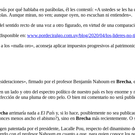
s por qué hablaba en parábolas, él les contestó: «A ustedes se les ha co
ábolas. Aunque miran, no ven; aunque oyen, no escuchan ni entienden».
el sentido recto de una voz a otro figurado, en virtud de una comparaci
 disponible en:
www.pordeciralgo.com.uy/blog/2020/04/los-lideres-no-t
 los «malla oro», aconseja aplicar impuestos progresivos al patrimonio n
consideraciones», firmado por el profesor Benjamín Nahoum en
Brecha
, 
a en un lado y otro del espectro político de nuestro país es hoy enorme 
nfección de una pluma de otro pelo. O bien mi comentario no será publica
echa
arrimaría nada a
El País
y, si lo hace, posiblemente no sea publi
onces menos ancho el abismo?), sino en
Brecha
más recientemente. O s
gen patentada por el presidente, Lacalle Pou, respecto del dinamismo de
cuerdo con el profesor Nahoum en cuanto a que, para quien conoce los po