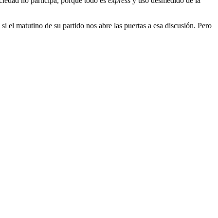
ciedad no participa, porque todo es
express
y uso desmedido de la
, si el matutino de su partido nos abre las puertas a esa discusión. Pero