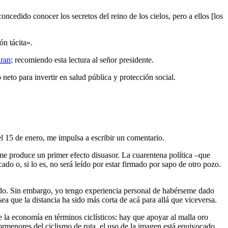
ncedido conocer los secretos del reino de los cielos, pero a ellos [los
ón tácita».
iran
;
recomiendo esta lectura al señor presidente.
eto para invertir en salud pública y protección social.
el 15 de enero, me impulsa a escribir un comentario.
y me produce un primer efecto disuasor. La cuarentena política –que
do o, si lo es, no será leído por estar firmado por sapo de otro pozo.
cado. Sin embargo, yo tengo experiencia personal de habérseme dado
ea que la distancia ha sido más corta de acá para allá que viceversa.
 la economía en términos ciclísticos: hay que apoyar al malla oro
rmenores del ciclismo de ruta, el uso de la imagen está equivocado.