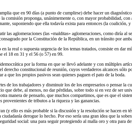
mplia que en 90 días (a punto de cumplirse) debe hacer un diagnóstico 
que la comisión proponga, unánimemente o, con mayor probabilidad, con 
ante, suponiendo que ella todavía exista para entonces (la coalición, y
atir las aglomeraciones (las «malditas» aglomeraciones, como diría al se
onsagrado por la Constitución de la República, en un tránsito por amb
en la real o supuesta urgencia de los temas tratados, consiste en dar mí
e el 18 en 31 y el 56 (o 57) en 99.
emocrática por la forma en que se llevó adelante y con múltiples artíc
l derecho constitucional de reunión, cuyos verdaderos alcances sólo po
r a que los propios pasivos sean quienes paguen el pato de la boda.
tes de los trabajadores y disminuir los de los empresarios o pensar la c
cio que debe, al menos, no dar pérdidas, sobre todo si en vez de ser un
hay otra manera de pensarlo, que muchos compartimos, que es que el sist
s provenientes de tributos a la riqueza y las ganancias.
 (y ello es más probable si la discusión y la resolución se hacen en té
a ciudadanía derogue lo hecho. Por eso sería una gran idea que la sobe
seguridad social: una para seguir protegiendo al malla oro y otra para de