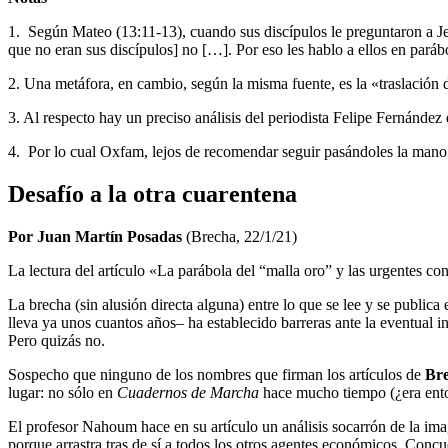
1. Según Mateo (13:11-13), cuando sus discípulos le preguntaron a Jesú
que no eran sus discípulos] no […]. Por eso les hablo a ellos en par
2. Una metáfora, en cambio, según la misma fuente, es la «traslación d
3. Al respecto hay un preciso análisis del periodista Felipe Fernández
4. Por lo cual Oxfam, lejos de recomendar seguir pasándoles la mano a
Desafío a la otra cuarentena
Por Juan Martín Posadas
(Brecha, 22/1/21)
La lectura del artículo «La parábola del “malla oro” y las urgentes 
La brecha (sin alusión directa alguna) entre lo que se lee y se public
lleva ya unos cuantos años– ha establecido barreras ante la eventual i
Pero quizás no.
Sospecho que ninguno de los nombres que firman los artículos de
Br
lugar: no sólo en
Cuadernos de Marcha
hace mucho tiempo (¿era ent
El profesor Nahoum hace en su artículo un análisis socarrón de la ima
porque arrastra tras de sí a todos los otros agentes económicos. Con