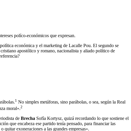
ntereses políco-económicos que expresan.
 política económica y el marketing de Lacalle Pou. El segundo se
 cristiano apostólico y romano, nacionalista y aliado político de
referencia?
1
arábolas.
No simples metáforas, sino parábolas, o sea, según la Real
2
nza moral».
eriodista de
Brecha
Sofía Kortysz, quizá recordando lo que sostiene el
ción que encabeza ese partido tenía pensado, para financiar las
o o quitar exoneraciones a las grandes empresas».