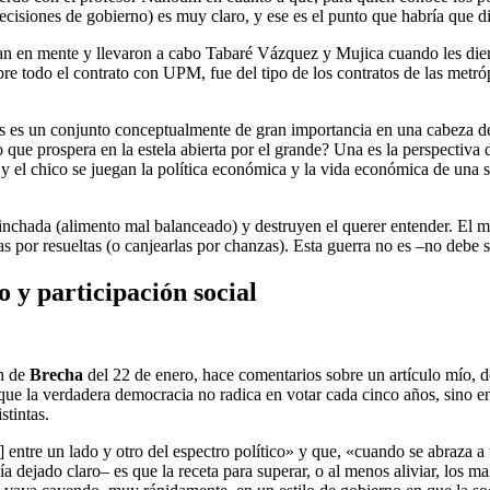
ecisiones de gobierno) es muy claro, y ese es el punto que habría que di
an en mente y llevaron a cabo Tabaré Vázquez y Mujica cuando les dier
e todo el contrato con UPM, fue del tipo de los contratos de las metrópo
s es un conjunto conceptualmente de gran importancia en una cabeza de i
que prospera en la estela abierta por el grande? Una es la perspectiva del
 y el chico se juegan la política económica y la vida económica de una s
inchada (alimento mal balanceado) y destruyen el querer entender. El ma
s por resueltas (o canjearlas por chanzas). Esta guerra no es –no debe s
y participación social
ón de
Brecha
del 22 de enero, hace comentarios sobre un artículo mío, d
que la verdadera democracia no radica en votar cada cinco años, sino e
stintas.
entre un lado y otro del espectro político» y que, «cuando se abraza a un
ía dejado claro– es que la receta para superar, o al menos aliviar, los 