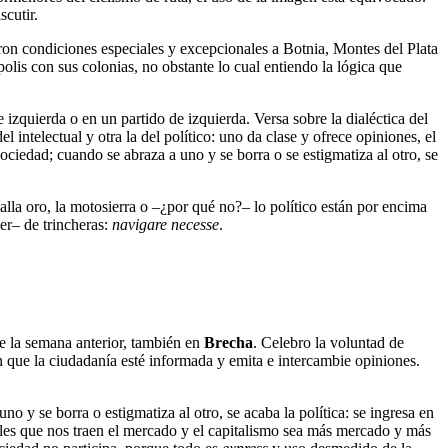
scutir.
on condiciones especiales y excepcionales a Botnia, Montes del Plata
lis con sus colonias, no obstante lo cual entiendo la lógica que
zquierda o en un partido de izquierda. Versa sobre la dialéctica del
 intelectual y otra la del político: uno da clase y ofrece opiniones, el
ociedad; cuando se abraza a uno y se borra o se estigmatiza al otro, se
lla oro, la motosierra o –¿por qué no?– lo político están por encima
er– de trincheras:
navigare necesse
.
e la semana anterior, también en
Brecha
. Celebro la voluntad de
n que la ciudadanía esté informada y emita e intercambie opiniones.
o y se borra o estigmatiza al otro, se acaba la política: se ingresa en
males que nos traen el mercado y el capitalismo sea más mercado y más