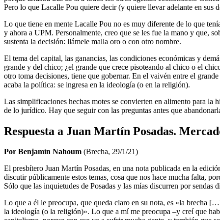
Pero lo que Lacalle Pou quiere decir (y quiere llevar adelante en sus d
Lo que tiene en mente Lacalle Pou no es muy diferente de lo que tení
y ahora a UPM. Personalmente, creo que se les fue la mano y que, sobr
sustenta la decisión: llámele malla oro o con otro nombre.
El tema del capital, las ganancias, las condiciones económicas y demá
grande y del chico; ¿el grande que crece pisoteando al chico o el chico 
otro toma decisiones, tiene que gobernar. En el vaivén entre el grande
acaba la política: se ingresa en la ideología (o en la religión).
Las simplificaciones hechas motes se convierten en alimento para la h
de lo jurídico. Hay que seguir con las preguntas antes que abandonarla
Respuesta a Juan Martín Posadas. Mercado 
Por Benjamín Nahoum
(Brecha, 29/1/21)
El presbítero Juan Martín Posadas, en una nota publicada en la edici
discutir públicamente estos temas, cosa que nos hace mucha falta, por
Sólo que las inquietudes de Posadas y las mías discurren por sendas di
Lo que a él le preocupa, que queda claro en su nota, es «la brecha […] 
la ideología (o la religión)». Lo que a mí me preocupa –y creí que hab