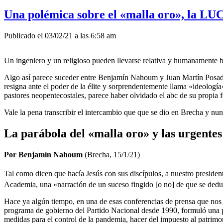
Una polémica sobre el «malla oro», la LUC
Publicado el 03/02/21 a las 6:58 am
Un ingeniero y un religioso pueden llevarse relativa y humanamente 
Algo así parece suceder entre Benjamín Nahoum y Juan Martín Posadas.
resigna ante el poder de la élite y sorprendentemente llama «ideología»
pastores neopentecostales, parece haber olvidado el abc de su propia f
Vale la pena transcribir el intercambio que que se dio en Brecha y n
La parábola del «malla oro» y las urgentes
Por Benjamín Nahoum
(Brecha, 15/1/21)
Tal como dicen que hacía Jesús con sus discípulos, a nuestro president
Academia, una «narración de un suceso fingido [o no] de que se ded
Hace ya algún tiempo, en una de esas conferencias de prensa que nos r
programa de gobierno del Partido Nacional desde 1990, formuló una pre
medidas para el control de la pandemia, hacer del impuesto al patrimo