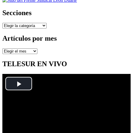
Secciones
Secciones
Artículos por mes
Artículos
por
mes
TELESUR EN VIVO