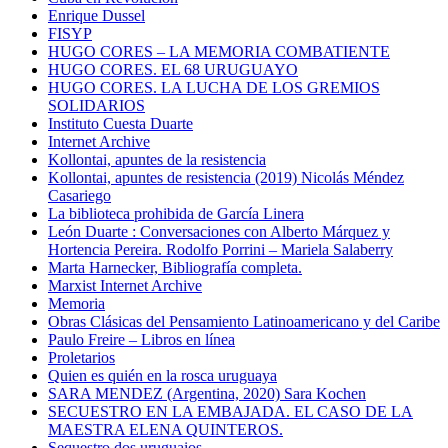
Enrique Dussel
FISYP
HUGO CORES – LA MEMORIA COMBATIENTE
HUGO CORES. EL 68 URUGUAYO
HUGO CORES. LA LUCHA DE LOS GREMIOS
SOLIDARIOS
Instituto Cuesta Duarte
Internet Archive
Kollontai, apuntes de la resistencia
Kollontai, apuntes de resistencia (2019) Nicolás Méndez
Casariego
La biblioteca prohibida de García Linera
León Duarte : Conversaciones con Alberto Márquez y
Hortencia Pereira. Rodolfo Porrini – Mariela Salaberry
Marta Harnecker, Bibliografía completa.
Marxist Internet Archive
Memoria
Obras Clásicas del Pensamiento Latinoamericano y del Caribe
Paulo Freire – Libros en línea
Proletarios
Quien es quién en la rosca uruguaya
SARA MENDEZ (Argentina, 2020) Sara Kochen
SECUESTRO EN LA EMBAJADA. EL CASO DE LA
MAESTRA ELENA QUINTEROS.
Sequestro dos uruguaios