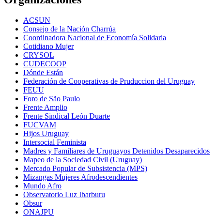
ACSUN
Consejo de la Nación Charrúa
Coordinadora Nacional de Economía Solidaria
Cotidiano Mujer
CRYSOL
CUDECOOP
Dónde Están
Federación de Cooperativas de Pruduccion del Uruguay
FEUU
Foro de São Paulo
Frente Amplio
Frente Sindical León Duarte
FUCVAM
Hijos Uruguay
Intersocial Feminista
Madres y Familiares de Uruguayos Detenidos Desaparecidos
Mapeo de la Sociedad Civil (Uruguay)
Mercado Popular de Subsistencia (MPS)
Mizangas Mujeres Afrodescendientes
Mundo Afro
Observatorio Luz Ibarburu
Obsur
ONAJPU