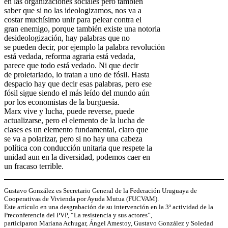
en las organizaciones sociales pero también
saber que si no las ideologizamos, nos va a
costar muchísimo unir para pelear contra el
gran enemigo, porque también existe una notoria
desideologización, hay palabras que no
se pueden decir, por ejemplo la palabra revolución
está vedada, reforma agraria está vedada,
parece que todo está vedado. Ni que decir
de proletariado, lo tratan a uno de fósil. Hasta
despacio hay que decir esas palabras, pero ese
fósil sigue siendo el más leído del mundo aún
por los economistas de la burguesía.
Marx vive y lucha, puede reverse, puede
actualizarse, pero el elemento de la lucha de
clases es un elemento fundamental, claro que
se va a polarizar, pero si no hay una cabeza
política con conducción unitaria que respete la
unidad aun en la diversidad, podemos caer en
un fracaso terrible.
Gustavo González es Secretario General de la Federación Uruguaya de
Cooperativas de Vivienda por Ayuda Mutua (FUCVAM).
Este artículo en una desgrabación de su intervención en la 3ª actividad de la
Preconferencia del PVP, “La resistencia y sus actores”,
participaron Mariana Achugar, Ángel Amestoy, Gustavo González y Soledad