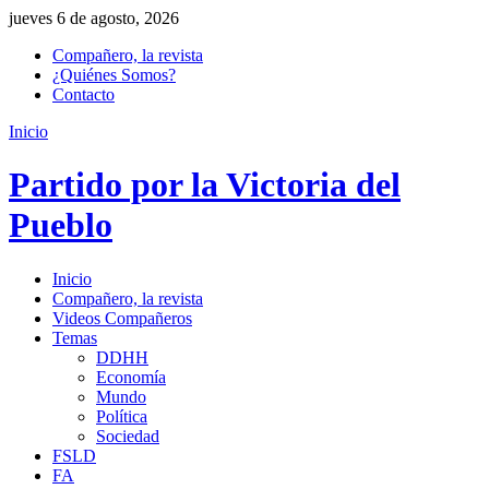
jueves 6 de agosto, 2026
Compañero, la revista
¿Quiénes Somos?
Contacto
Inicio
Partido por la Victoria del
Pueblo
Inicio
Compañero, la revista
Videos Compañeros
Temas
DDHH
Economía
Mundo
Política
Sociedad
FSLD
FA