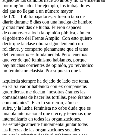
sujeto de los cambios hace 30 años y no lo encuentran
por ningún lado. Por ejemplo, los trabajadores
del gas no llegan a un número mayor
de 120 – 150 trabajadores, y fueron tapa de
diario durante 8 días con una huelga de hambre
y otras medidas de lucha. Fueron capaces
de conmover a toda la opinión pública, aún en
el gobierno del Frente Amplio. Con esto quiero
decir que la clase obrara sigue teniendo un
rol clave, y comparto plenamente que el tema
del feminismo es fundamental. Pero tenemos
que ver de qué feminismo hablamos, porque
hay muchas corrientes de opinión, yo reivindico
un feminismo clasista. Por supuesto que la
izquierda siempre ha dejado de lado ese tema,
en El Salvador hablando con ex compañeras
guerrilleras, me decían “nosotras éramos las
comandantes de hacer las tortillas, pero éramos
comandantes”. Esto lo sufrieron, aún se
sufre, y la lucha feminista no cabe duda que es
una ola internacional que crece, y tenemos que
internalizarlo en todas las organizaciones.
Es estratégicamente fundamental juntar todas
las fuerzas de las organizaciones sociales