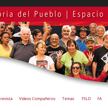
revista
Videos Compañeros
Temas
FSLD
FA