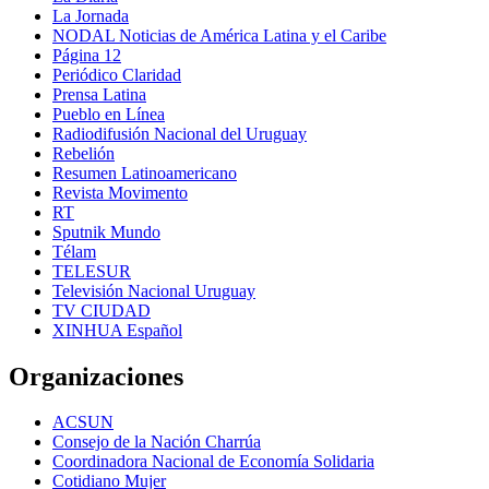
La Jornada
NODAL Noticias de América Latina y el Caribe
Página 12
Periódico Claridad
Prensa Latina
Pueblo en Línea
Radiodifusión Nacional del Uruguay
Rebelión
Resumen Latinoamericano
Revista Movimento
RT
Sputnik Mundo
Télam
TELESUR
Televisión Nacional Uruguay
TV CIUDAD
XINHUA Español
Organizaciones
ACSUN
Consejo de la Nación Charrúa
Coordinadora Nacional de Economía Solidaria
Cotidiano Mujer