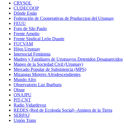
CRYSOL
CUDECOOP
Dónde Están
Federación de Cooperativas de Pruduccion del Uruguay
FEUU
Foro de São Paulo
Frente Amplio
Frente Sindical León Duarte
FUCVAM
Hijos Uruguay
Intersocial Feminista
Madres y Familiares de Uruguayos Detenidos Desaparecidos
Mapeo de la Sociedad Civil (Uruguay)
Mercado Popular de Subsistencia (MPS)
Mizangas Mujeres Afrodescendientes
Mundo Afro
Observatorio Luz Ibarburu
Obsur
ONAJPU
PIT-CNT
Radio Vidardevoz
REDES (Red de Ecología Social) -Amigos de la Tierra
SERPAJ
Unión Trans