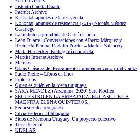
SOLIDARIOS
Instituto Cuesta Duarte
Internet Archive
Kollontai, apuntes de la resistencia
Kollontai, apuntes de resistencia (2019) Nicolás Méndez
Casariego
La biblioteca prohibida de García Linera
León Duarte : Conversaciones con Alberto Márquez y
Hortencia Pereira. Rodolfo Porrini – Mariela Salaberry
Marta Harnecker, Bibliografía completa.
Marxist Internet Archive
Memoria
Obras Clásicas del Pensamiento Latinoamericano y del Caribe
Paulo Freire – Libros en línea
Proletarios
Quien es quién en la rosca uruguaya
SARA MENDEZ (Argentina, 2020) Sara Kochen
SECUESTRO EN LA EMBAJADA. EL CASO DE LA
MAESTRA ELENA QUINTEROS.
Sequestro dos uruguaios
Silvia Federici. Bibliografía
Sitios de Memoria Uruguay. Un proyecto colectivo
Tricontinental
UDELAR