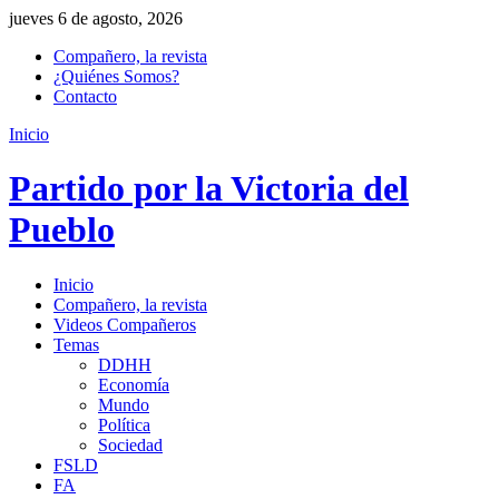
jueves 6 de agosto, 2026
Compañero, la revista
¿Quiénes Somos?
Contacto
Inicio
Partido por la Victoria del
Pueblo
Inicio
Compañero, la revista
Videos Compañeros
Temas
DDHH
Economía
Mundo
Política
Sociedad
FSLD
FA