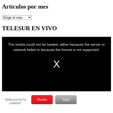
Artículos por mes
Artículos
por
mes
TELESUR EN VIVO