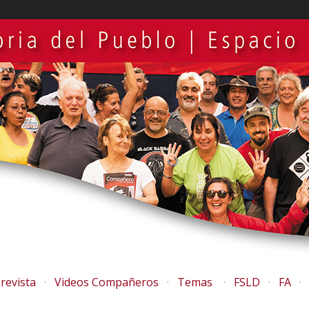
revista
Videos Compañeros
Temas
FSLD
FA