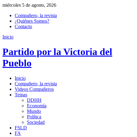
miércoles 5 de agosto, 2026
Compañero, la revista
¿Quiénes Somos?
Contacto
Inicio
Partido por la Victoria del
Pueblo
Inicio
Compañero, la revista
Videos Compañeros
Temas
DDHH
Economía
Mundo
Política
Sociedad
FSLD
FA