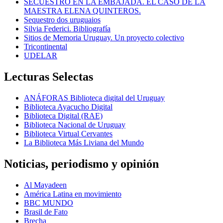
SECUESTRO EN LA EMBAJADA. EL CASO DE LA
MAESTRA ELENA QUINTEROS.
Sequestro dos uruguaios
Silvia Federici. Bibliografía
Sitios de Memoria Uruguay. Un proyecto colectivo
Tricontinental
UDELAR
Lecturas Selectas
ANÁFORAS Biblioteca digital del Uruguay
Biblioteca Ayacucho Digital
Biblioteca Digital (RAE)
Biblioteca Nacional de Uruguay
Biblioteca Virtual Cervantes
La Biblioteca Más Liviana del Mundo
Noticias, periodismo y opinión
Al Mayadeen
América Latina en movimiento
BBC MUNDO
Brasil de Fato
Brecha