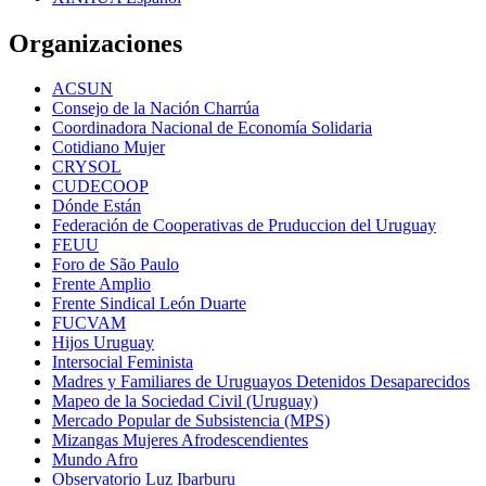
Organizaciones
ACSUN
Consejo de la Nación Charrúa
Coordinadora Nacional de Economía Solidaria
Cotidiano Mujer
CRYSOL
CUDECOOP
Dónde Están
Federación de Cooperativas de Pruduccion del Uruguay
FEUU
Foro de São Paulo
Frente Amplio
Frente Sindical León Duarte
FUCVAM
Hijos Uruguay
Intersocial Feminista
Madres y Familiares de Uruguayos Detenidos Desaparecidos
Mapeo de la Sociedad Civil (Uruguay)
Mercado Popular de Subsistencia (MPS)
Mizangas Mujeres Afrodescendientes
Mundo Afro
Observatorio Luz Ibarburu