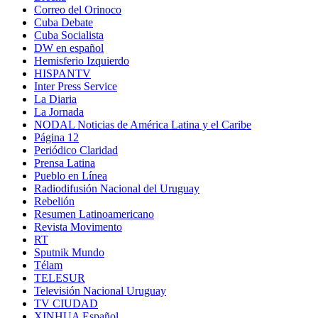
Correo del Orinoco
Cuba Debate
Cuba Socialista
DW en español
Hemisferio Izquierdo
HISPANTV
Inter Press Service
La Diaria
La Jornada
NODAL Noticias de América Latina y el Caribe
Página 12
Periódico Claridad
Prensa Latina
Pueblo en Línea
Radiodifusión Nacional del Uruguay
Rebelión
Resumen Latinoamericano
Revista Movimento
RT
Sputnik Mundo
Télam
TELESUR
Televisión Nacional Uruguay
TV CIUDAD
XINHUA Español