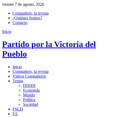
viernes 7 de agosto, 2026
Compañero, la revista
¿Quiénes Somos?
Contacto
Inicio
Partido por la Victoria del
Pueblo
Inicio
Compañero, la revista
Videos Compañeros
Temas
DDHH
Economía
Mundo
Política
Sociedad
FSLD
FA