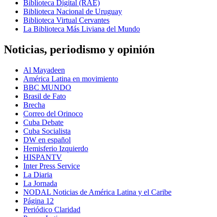
Biblioteca Digital (RAE)
Biblioteca Nacional de Uruguay
Biblioteca Virtual Cervantes
La Biblioteca Más Liviana del Mundo
Noticias, periodismo y opinión
Al Mayadeen
América Latina en movimiento
BBC MUNDO
Brasil de Fato
Brecha
Correo del Orinoco
Cuba Debate
Cuba Socialista
DW en español
Hemisferio Izquierdo
HISPANTV
Inter Press Service
La Diaria
La Jornada
NODAL Noticias de América Latina y el Caribe
Página 12
Periódico Claridad