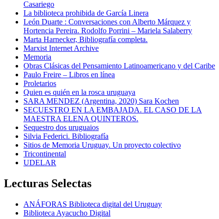
Casariego
La biblioteca prohibida de García Linera
León Duarte : Conversaciones con Alberto Márquez y
Hortencia Pereira. Rodolfo Porrini – Mariela Salaberry
Marta Harnecker, Bibliografía completa.
Marxist Internet Archive
Memoria
Obras Clásicas del Pensamiento Latinoamericano y del Caribe
Paulo Freire – Libros en línea
Proletarios
Quien es quién en la rosca uruguaya
SARA MENDEZ (Argentina, 2020) Sara Kochen
SECUESTRO EN LA EMBAJADA. EL CASO DE LA
MAESTRA ELENA QUINTEROS.
Sequestro dos uruguaios
Silvia Federici. Bibliografía
Sitios de Memoria Uruguay. Un proyecto colectivo
Tricontinental
UDELAR
Lecturas Selectas
ANÁFORAS Biblioteca digital del Uruguay
Biblioteca Ayacucho Digital