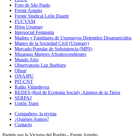
Foro de São Paulo
Frente Amplio
Frente Sindical León Duarte
FUCVAM
Hijos Uruguay
Intersocial Feminista
Madres y Familiares de Uruguayos Detenidos Desaparecidos
Mapeo de la Sociedad Civil (Uruguay)
Mercado Popular de Subsistencia (MPS)
Mizangas Mujeres Afrodescendientes
Mundo Afro
Observatorio Luz Ibarburu
Obsur
ONAJPU
PIT-CNT
Radio Vidardevoz
REDES (Red de Ecología Social) -Amigos de la Tierra
SERPAJ
Unión Trans
Compañero, la revista
¿Quiénes Somos?
Contacto
Partido por la Victoria del Pueblo - Frente Amplio