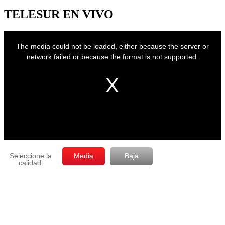
por
mes
TELESUR EN VIVO