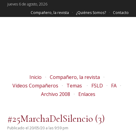
jueves 6 de agosto, 2026
Compañero, la revista
¿Quiénes Somos?
Contacto
Inicio
Compañero, la revista
Videos Compañeros
Temas
FSLD
FA
Archivo 2008
Enlaces
#25MarchaDelSilencio (3)
Publicado el 20/05/20 a las 9:59 pm