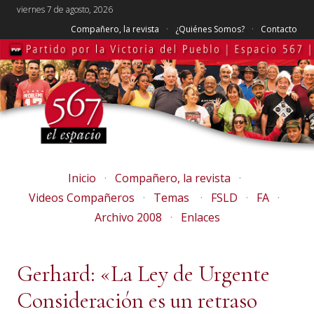
viernes 7 de agosto, 2026
Compañero, la revista
¿Quiénes Somos?
Contacto
Inicio
Compañero, la revista
Videos Compañeros
Temas
FSLD
FA
Archivo 2008
Enlaces
Gerhard: «La Ley de Urgente
Consideración es un retraso