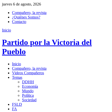
jueves 6 de agosto, 2026
Compañero, la revista
¿Quiénes Somos?
Contacto
Inicio
Partido por la Victoria del
Pueblo
Inicio
Compañero, la revista
Videos Compañeros
Temas
DDHH
Economía
Mundo
Política
Sociedad
FSLD
FA