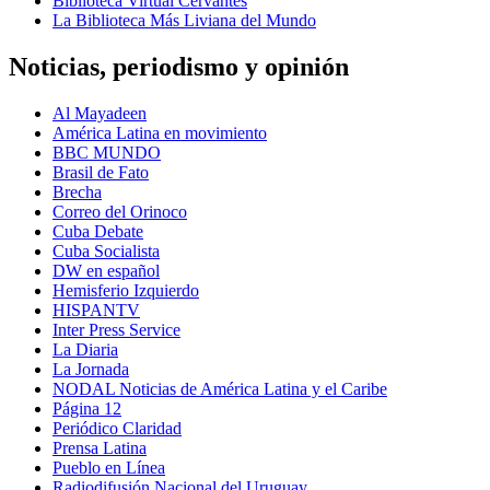
Biblioteca Virtual Cervantes
La Biblioteca Más Liviana del Mundo
Noticias, periodismo y opinión
Al Mayadeen
América Latina en movimiento
BBC MUNDO
Brasil de Fato
Brecha
Correo del Orinoco
Cuba Debate
Cuba Socialista
DW en español
Hemisferio Izquierdo
HISPANTV
Inter Press Service
La Diaria
La Jornada
NODAL Noticias de América Latina y el Caribe
Página 12
Periódico Claridad
Prensa Latina
Pueblo en Línea
Radiodifusión Nacional del Uruguay