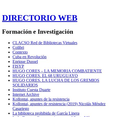
DIRECTORIO WEB
Formación e Investigación
CLACSO Red de Bibliotecas Virtuales
Colibri
Contexto
Cuba en Revolución
Enrique Dussel
FISYP
HUGO CORES – LA MEMORIA COMBATIENTE
HUGO CORES. EL 68 URUGUAYO
HUGO CORES. LA LUCHA DE LOS GREMIOS
SOLIDARIOS
Instituto Cuesta Duarte
Internet Archive
Kollontai, apuntes de la resistencia
Kollontai, apuntes de resistencia (2019) Nicolás Méndez
Casariego
La biblioteca prohibida de García Linera