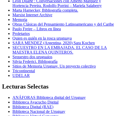
León Duarte : Conversaciones con Alberto Márquez y
Hortencia Pereira. Rodolfo Porrini – Mariela Salaberry
Marta Harnecker, Bibliografía completa.
Marxist Internet Archive
Memoria
Obras Clásicas del Pensamiento Latinoamericano y del Caribe
Paulo Freire – Libros en línea
Proletarios
Quien es quién en la rosca uruguaya
SARA MENDEZ (Argentina, 2020) Sara Kochen
SECUESTRO EN LA EMBAJADA. EL CASO DE LA
MAESTRA ELENA QUINTEROS.
Sequestro dos uruguaios
Silvia Federici. Bibliografía
Sitios de Memoria Uruguay. Un proyecto colectivo
Tricontinental
UDELAR
Lecturas Selectas
ANÁFORAS Biblioteca digital del Uruguay
Biblioteca Ayacucho Digital
Biblioteca Digital (RAE)
Biblioteca Nacional de Uruguay