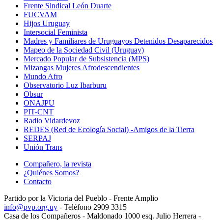
Frente Sindical León Duarte
FUCVAM
Hijos Uruguay
Intersocial Feminista
Madres y Familiares de Uruguayos Detenidos Desaparecidos
Mapeo de la Sociedad Civil (Uruguay)
Mercado Popular de Subsistencia (MPS)
Mizangas Mujeres Afrodescendientes
Mundo Afro
Observatorio Luz Ibarburu
Obsur
ONAJPU
PIT-CNT
Radio Vidardevoz
REDES (Red de Ecología Social) -Amigos de la Tierra
SERPAJ
Unión Trans
Compañero, la revista
¿Quiénes Somos?
Contacto
Partido por la Victoria del Pueblo - Frente Amplio
info@pvp.org.uy
- Teléfono 2909 3315
Casa de los Compañeros - Maldonado 1000 esq. Julio Herrera -