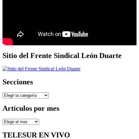
Sitio del Frente Sindical León Duarte
Secciones
Secciones
Artículos por mes
Artículos
por
mes
TELESUR EN VIVO