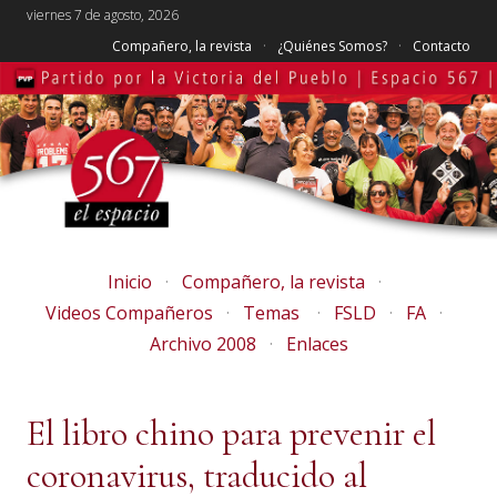
viernes 7 de agosto, 2026
Compañero, la revista
¿Quiénes Somos?
Contacto
Inicio
Compañero, la revista
Videos Compañeros
Temas
FSLD
FA
Archivo 2008
Enlaces
El libro chino para prevenir el
coronavirus, traducido al