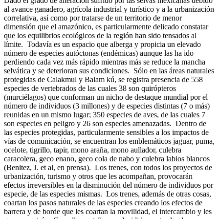
Dado el grado de alteración sufrido por las selvas mexicanas debido
al avance ganadero, agrícola industrial y turístico y a la urbanización
correlativa, así como por tratarse de un territorio de menor
dimensión que el amazónico, es particularmente delicado constatar
que los equilibrios ecológicos de la región han sido tensados al
límite. Todavía es un espacio que alberga y propicia un elevado
número de especies autóctonas (endémicas) aunque las ha ido
perdiendo cada vez más rápido mientras más se reduce la mancha
selvática y se deterioran sus condiciones. Sólo en las áreas naturales
protegidas de Calakmul y Balam kú, se registra presencia de 558
especies de vertebrados de las cuales 38 son quirópteros
(murciélagos) que conforman un nicho de destaque mundial por el
número de individuos (3 millones) y de especies distintas (7 o más)
reunidas en un mismo lugar; 350 especies de aves, de las cuales 7
son especies en peligro y 26 son especies amenazadas. Dentro de
las especies protegidas, particularmente sensibles a los impactos de
vías de comunicación, se encuentran los emblemáticos jaguar, puma,
ocelote, tigrillo, tapir, mono araña, mono aullador, culebra
caracolera, geco enano, geco cola de nabo y culebra labios blancos
(Benitez, J. et al, en prensa). Los trenes, con todos los proyectos de
urbanización, turismo y otros que les acompañan, provocarán
efectos irreversibles en la disminución del número de individuos por
especie, de las especies mismas. Los trenes, además de otras cosas,
coartan los pasos naturales de las especies creando los efectos de
barrera y de borde que les coartan la movilidad, el intercambio y les