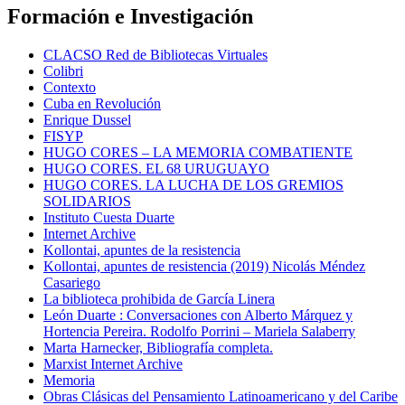
Formación e Investigación
CLACSO Red de Bibliotecas Virtuales
Colibri
Contexto
Cuba en Revolución
Enrique Dussel
FISYP
HUGO CORES – LA MEMORIA COMBATIENTE
HUGO CORES. EL 68 URUGUAYO
HUGO CORES. LA LUCHA DE LOS GREMIOS
SOLIDARIOS
Instituto Cuesta Duarte
Internet Archive
Kollontai, apuntes de la resistencia
Kollontai, apuntes de resistencia (2019) Nicolás Méndez
Casariego
La biblioteca prohibida de García Linera
León Duarte : Conversaciones con Alberto Márquez y
Hortencia Pereira. Rodolfo Porrini – Mariela Salaberry
Marta Harnecker, Bibliografía completa.
Marxist Internet Archive
Memoria
Obras Clásicas del Pensamiento Latinoamericano y del Caribe