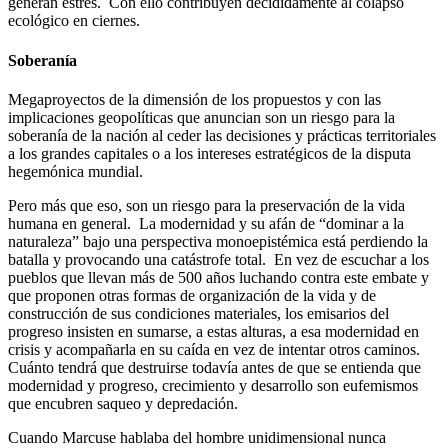
generan estrés. Con ello contribuyen decididamente al colapso
ecológico en ciernes.
Soberanía
Megaproyectos de la dimensión de los propuestos y con las
implicaciones geopolíticas que anuncian son un riesgo para la
soberanía de la nación al ceder las decisiones y prácticas territoriales
a los grandes capitales o a los intereses estratégicos de la disputa
hegemónica mundial.
Pero más que eso, son un riesgo para la preservación de la vida
humana en general. La modernidad y su afán de “dominar a la
naturaleza” bajo una perspectiva monoepistémica está perdiendo la
batalla y provocando una catástrofe total. En vez de escuchar a los
pueblos que llevan más de 500 años luchando contra este embate y
que proponen otras formas de organización de la vida y de
construcción de sus condiciones materiales, los emisarios del
progreso insisten en sumarse, a estas alturas, a esa modernidad en
crisis y acompañarla en su caída en vez de intentar otros caminos.
Cuánto tendrá que destruirse todavía antes de que se entienda que
modernidad y progreso, crecimiento y desarrollo son eufemismos
que encubren saqueo y depredación.
Cuando Marcuse hablaba del hombre unidimensional nunca