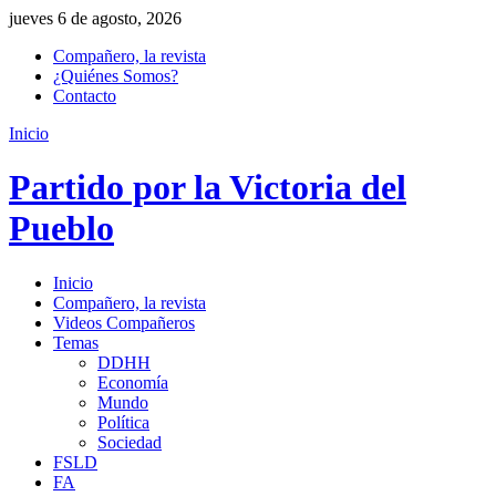
jueves 6 de agosto, 2026
Compañero, la revista
¿Quiénes Somos?
Contacto
Inicio
Partido por la Victoria del
Pueblo
Inicio
Compañero, la revista
Videos Compañeros
Temas
DDHH
Economía
Mundo
Política
Sociedad
FSLD
FA