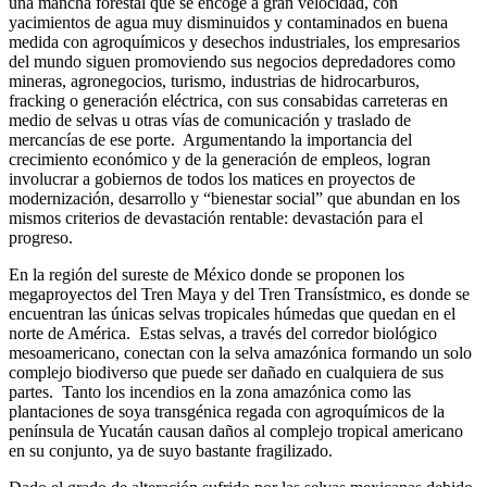
una mancha forestal que se encoge a gran velocidad, con
yacimientos de agua muy disminuidos y contaminados en buena
medida con agroquímicos y desechos industriales, los empresarios
del mundo siguen promoviendo sus negocios depredadores como
mineras, agronegocios, turismo, industrias de hidrocarburos,
fracking o generación eléctrica, con sus consabidas carreteras en
medio de selvas u otras vías de comunicación y traslado de
mercancías de ese porte. Argumentando la importancia del
crecimiento económico y de la generación de empleos, logran
involucrar a gobiernos de todos los matices en proyectos de
modernización, desarrollo y “bienestar social” que abundan en los
mismos criterios de devastación rentable: devastación para el
progreso.
En la región del sureste de México donde se proponen los
megaproyectos del Tren Maya y del Tren Transístmico, es donde se
encuentran las únicas selvas tropicales húmedas que quedan en el
norte de América. Estas selvas, a través del corredor biológico
mesoamericano, conectan con la selva amazónica formando un solo
complejo biodiverso que puede ser dañado en cualquiera de sus
partes. Tanto los incendios en la zona amazónica como las
plantaciones de soya transgénica regada con agroquímicos de la
península de Yucatán causan daños al complejo tropical americano
en su conjunto, ya de suyo bastante fragilizado.