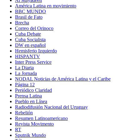
Al Mayadeen
América Latina en movimiento
BBC MUNDO
Brasil de Fato
Brecha
Correo del Orinoco
Cuba Debate
Cuba Socialista
DW en español
Hemisferio Izquierdo
HISPANTV
Inter Press Service
La Diaria
La Jornada
NODAL Noticias de América Latina y el Caribe
Página 12
Periódico Claridad
Prensa Latina
Pueblo en Línea
Radiodifusión Nacional del Uruguay
Rebelión
Resumen Latinoamericano
Revista Movimento
RT
Sputnik Mundo