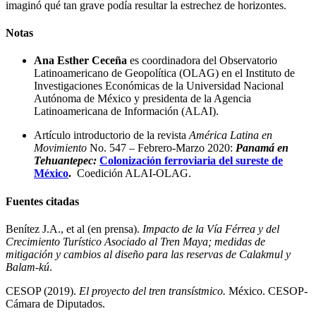
imaginó qué tan grave podía resultar la estrechez de horizontes.
Notas
Ana Esther Ceceña
es coordinadora del Observatorio
Latinoamericano de Geopolítica (OLAG) en el Instituto de
Investigaciones Económicas de la Universidad Nacional
Autónoma de México y presidenta de la Agencia
Latinoamericana de Información (ALAI).
Artículo introductorio de la revista
América Latina en
Movimiento
No. 547 – Febrero-Marzo 2020:
Panamá en
Tehuantepec:
Colonización ferroviaria del sureste de
México
.
Coedición ALAI-OLAG.
Fuentes citadas
Benítez J.A., et al (en prensa).
Impacto de la Vía Férrea y del
Crecimiento Turístico
Asociado al Tren Maya; medidas de
mitigación y cambios al diseño para las reservas de Calakmul y
Balam-kú
.
CESOP (2019).
El proyecto del tren transístmico.
México. CESOP-
Cámara de Diputados.