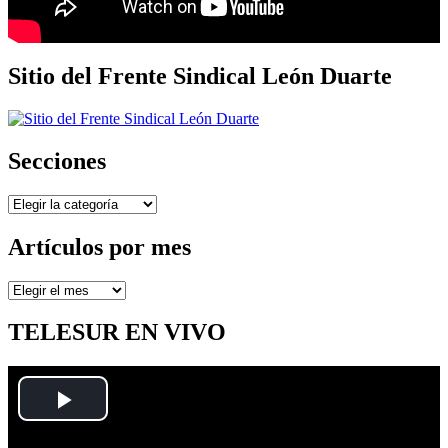
Sitio del Frente Sindical León Duarte
Secciones
Secciones
Artículos por mes
Artículos
por
mes
TELESUR EN VIVO