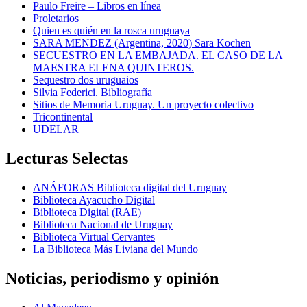
Paulo Freire – Libros en línea
Proletarios
Quien es quién en la rosca uruguaya
SARA MENDEZ (Argentina, 2020) Sara Kochen
SECUESTRO EN LA EMBAJADA. EL CASO DE LA
MAESTRA ELENA QUINTEROS.
Sequestro dos uruguaios
Silvia Federici. Bibliografía
Sitios de Memoria Uruguay. Un proyecto colectivo
Tricontinental
UDELAR
Lecturas Selectas
ANÁFORAS Biblioteca digital del Uruguay
Biblioteca Ayacucho Digital
Biblioteca Digital (RAE)
Biblioteca Nacional de Uruguay
Biblioteca Virtual Cervantes
La Biblioteca Más Liviana del Mundo
Noticias, periodismo y opinión