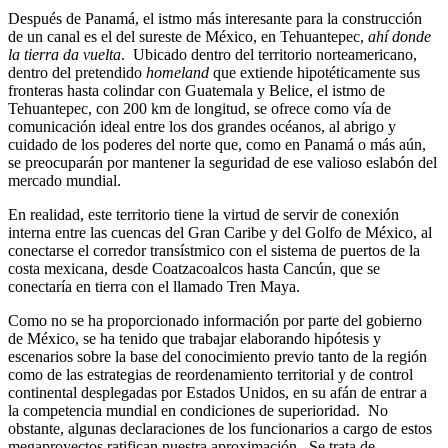
Después de Panamá, el istmo más interesante para la construcción
de un canal es el del sureste de México, en Tehuantepec,
ahí donde
la tierra da vuelta
. Ubicado dentro del territorio norteamericano,
dentro del pretendido
homeland
que extiende hipotéticamente sus
fronteras hasta colindar con Guatemala y Belice, el istmo de
Tehuantepec, con 200 km de longitud, se ofrece como vía de
comunicación ideal entre los dos grandes océanos, al abrigo y
cuidado de los poderes del norte que, como en Panamá o más aún,
se preocuparán por mantener la seguridad de ese valioso eslabón del
mercado mundial.
En realidad, este territorio tiene la virtud de servir de conexión
interna entre las cuencas del Gran Caribe y del Golfo de México, al
conectarse el corredor transístmico con el sistema de puertos de la
costa mexicana, desde Coatzacoalcos hasta Cancún, que se
conectaría en tierra con el llamado Tren Maya.
Como no se ha proporcionado información por parte del gobierno
de México, se ha tenido que trabajar elaborando hipótesis y
escenarios sobre la base del conocimiento previo tanto de la región
como de las estrategias de reordenamiento territorial y de control
continental desplegadas por Estados Unidos, en su afán de entrar a
la competencia mundial en condiciones de superioridad. No
obstante, algunas declaraciones de los funcionarios a cargo de estos
megaproyectos ratifican nuestra aproximación. Se trata de