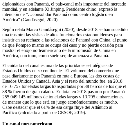
diplomáticas con Panamá, el país-canal más importante del mercado
mundial, y en adelante Xi Jinping, Presidente chino, expresó la
intención de “…consolidar Panamá como centro logístico en
América” (Gandásegui, 2020).
Según relata Marco Gandásegui (2020), desde 2018 se han sucedido
una tras otra las visitas de altos funcionarios estadounidenses para
insistir en su rechazo a las relaciones de Panamá con China, al punto
de que Pompeo mismo se ocupa del caso y no pierde ocasión para
mostrar el enojo norteamericano de la intromisión de China en
América, con tono, como suele ser, de amenaza a Panamá.
El cuidado del canal es una de las prioridades estratégicas de
Estados Unidos en
su
continente. El volumen del comercio que
pasa diariamente por Panamá en ruta a Europa, las dos costas de
Estados Unidos y Canadá, Asia y el resto del mundo fue, en 2018,
de 16.757 toneladas largas transportadas por 38 barcos de los que el
88 % fueron de gran calado. En total en 2018 pasaron por Panamá
255.049.145 millones de toneladas largas y 13.795 embarcaciones,
de manera que lo que está en juego económicamente es mucho.
Cabe destacar que el 61% de esa carga fluye del Atlántico al
Pacífico (calculado a partir de CESOP, 2019).
Un canal norteamericano