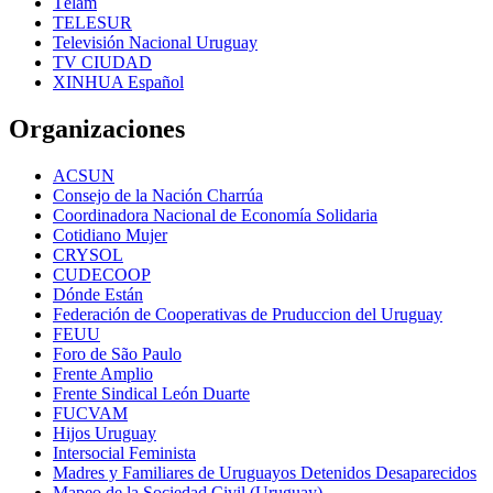
Télam
TELESUR
Televisión Nacional Uruguay
TV CIUDAD
XINHUA Español
Organizaciones
ACSUN
Consejo de la Nación Charrúa
Coordinadora Nacional de Economía Solidaria
Cotidiano Mujer
CRYSOL
CUDECOOP
Dónde Están
Federación de Cooperativas de Pruduccion del Uruguay
FEUU
Foro de São Paulo
Frente Amplio
Frente Sindical León Duarte
FUCVAM
Hijos Uruguay
Intersocial Feminista
Madres y Familiares de Uruguayos Detenidos Desaparecidos
Mapeo de la Sociedad Civil (Uruguay)