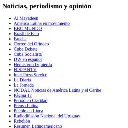
Noticias, periodismo y opinión
Al Mayadeen
América Latina en movimiento
BBC MUNDO
Brasil de Fato
Brecha
Correo del Orinoco
Cuba Debate
Cuba Socialista
DW en español
Hemisferio Izquierdo
HISPANTV
Inter Press Service
La Diaria
La Jornada
NODAL Noticias de América Latina y el Caribe
Página 12
Periódico Claridad
Prensa Latina
Pueblo en Línea
Radiodifusión Nacional del Uruguay
Rebelión
Resumen Latinoamericano