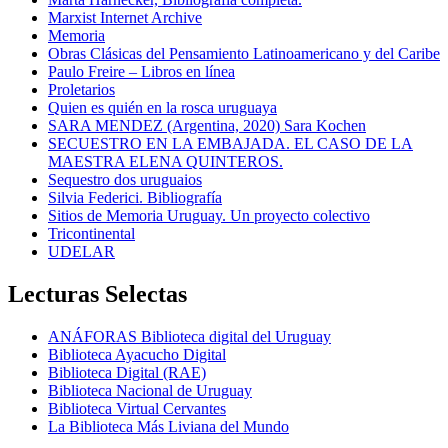
Marxist Internet Archive
Memoria
Obras Clásicas del Pensamiento Latinoamericano y del Caribe
Paulo Freire – Libros en línea
Proletarios
Quien es quién en la rosca uruguaya
SARA MENDEZ (Argentina, 2020) Sara Kochen
SECUESTRO EN LA EMBAJADA. EL CASO DE LA
MAESTRA ELENA QUINTEROS.
Sequestro dos uruguaios
Silvia Federici. Bibliografía
Sitios de Memoria Uruguay. Un proyecto colectivo
Tricontinental
UDELAR
Lecturas Selectas
ANÁFORAS Biblioteca digital del Uruguay
Biblioteca Ayacucho Digital
Biblioteca Digital (RAE)
Biblioteca Nacional de Uruguay
Biblioteca Virtual Cervantes
La Biblioteca Más Liviana del Mundo