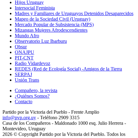
Hijos Uruguay
Intersocial Feminista
Madres y Familiares de Uruguayos Detenidos Desaparecidos
Mapeo de la Sociedad Civil (Uruguay)
Mercado Popular de Subsistencia (MPS)
Mizangas Mujeres Afrodescendientes
Mundo Afro
Observatorio Luz Ibarburu
Obsur
ONAJPU
PIT-CNT
Radio Vidardevoz
REDES (Red de Ecología Social) -Amigos de la Tierra
SERPAJ
Unión Trans
Compañero, la revista
¿Quiénes Somos?
Contacto
Partido por la Victoria del Pueblo - Frente Amplio
info@pvp.org.uy
- Teléfono 2909 3315
Casa de los Compañeros - Maldonado 1000 esq. Julio Herrera -
Montevideo, Uruguay
2026 © Copyright Partido por la Victoria del Pueblo. Todos los