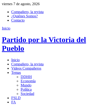
viernes 7 de agosto, 2026
Compañero, la revista
¿Quiénes Somos?
Contacto
Inicio
Partido por la Victoria del
Pueblo
Inicio
Compañero, la revista
Videos Compañeros
Temas
DDHH
Economía
Mundo
Política
Sociedad
FSLD
FA