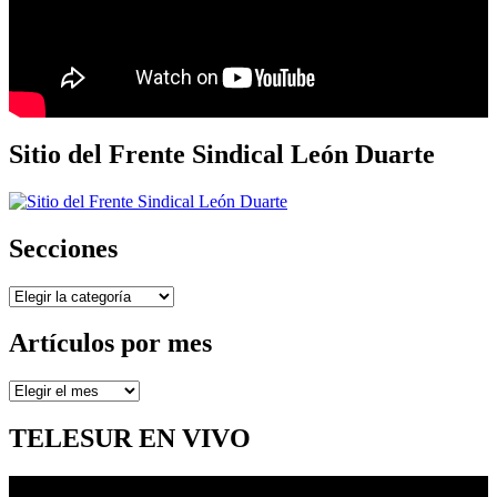
Sitio del Frente Sindical León Duarte
Secciones
Secciones
Artículos por mes
Artículos
por
mes
TELESUR EN VIVO