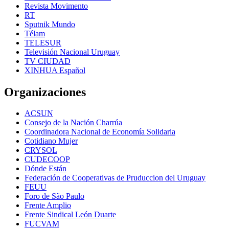
Revista Movimento
RT
Sputnik Mundo
Télam
TELESUR
Televisión Nacional Uruguay
TV CIUDAD
XINHUA Español
Organizaciones
ACSUN
Consejo de la Nación Charrúa
Coordinadora Nacional de Economía Solidaria
Cotidiano Mujer
CRYSOL
CUDECOOP
Dónde Están
Federación de Cooperativas de Pruduccion del Uruguay
FEUU
Foro de São Paulo
Frente Amplio
Frente Sindical León Duarte
FUCVAM