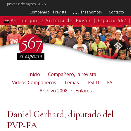
jueves 6 de agosto, 2026
Compañero, la revista
¿Quiénes Somos?
Contacto
Inicio
Compañero, la revista
Videos Compañeros
Temas
FSLD
FA
Archivo 2008
Enlaces
Daniel Gerhard, diputado del
PVP-FA