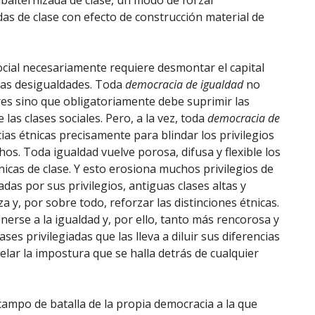
ubalternizada de clase, un modo de forzar
s de clase con efecto de construcción material de
ocial necesariamente requiere desmontar el capital
” las desigualdades. Toda
democracia de igualdad
no
res sino que obligatoriamente debe suprimir las
las clases sociales. Pero, a la vez, toda
democracia de
cias étnicas precisamente para blindar los privilegios
os. Toda igualdad vuelve porosa, difusa y flexible los
étnicas de clase. Y esto erosiona muchos privilegios de
tadas por sus privilegios, antiguas clases altas y
a y, por sobre todo, reforzar las distinciones étnicas.
erse a la igualdad y, por ello, tanto más rencorosa y
ses privilegiadas que las lleva a diluir sus diferencias
velar la impostura que se halla detrás de cualquier
campo de batalla de la propia democracia a la que