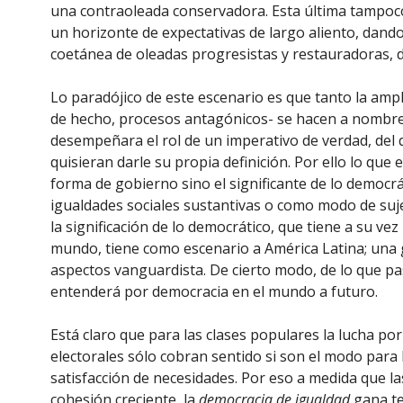
una contraoleada conservadora. Esta última tampoco 
un horizonte de expectativas de largo aliento, dand
coetánea de oleadas progresistas y restauradoras, 
Lo paradójico de este escenario es que tanto la ampl
de hecho, procesos antagónicos- se hacen a nombre d
desempeñara el rol de un imperativo de verdad, del
quisieran darle su propia definición. Por ello lo que
forma de gobierno sino el significante de lo democ
igualdades sociales sustantivas o como modo de sujec
la significación de lo democrático, que tiene a su ve
mundo, tiene como escenario a América Latina; una 
aspectos vanguardista. De cierto modo, de lo que pa
entenderá por democracia en el mundo a futuro.
Está claro que para las clases populares la lucha por
electorales sólo cobran sentido si son el modo para l
satisfacción de necesidades. Por eso a medida que l
cohesión creciente, la
democracia de igualdad
gana te