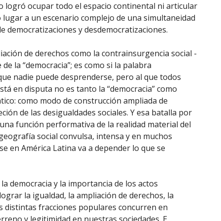
logró ocupar todo el espacio continental ni articular
o lugar a un escenario complejo de una simultaneidad
de democratizaciones y desdemocratizaciones.
iación de derechos como la contrainsurgencia social -
e la “democracia”; es como si la palabra
 que nadie puede desprenderse, pero al que todos
 está en disputa no es tanto la “democracia” como
rático: como modo de construcción ampliada de
ión de las desigualdades sociales. Y esa batalla por
z una función performativa de la realidad material del
geografía social convulsa, intensa y en muchos
se en América Latina va a depender lo que se
 la democracia y la importancia de los actos
ograr la igualdad, la ampliación de derechos, la
as distintas fracciones populares concurren en
rreno y legitimidad en nuestras sociedades. E