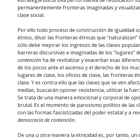
estrategia discursiva performativa de reubicación s
permanentemente fronteras imaginadas y visualizada
clase social.
Por ello todo proceso de construcción de igualdad s
étnico, diluir las fronteras étnicas que “naturalizan
sólo debe mejorar los ingresos de las clases popula
barreras discursivas e imaginadas de los “lugares” de 
contención
ha de revitalizar y exacerbar esas diferen
de los pocos ante el ascenso y el derecho de los much
lugares de clase, los oficios de clase, las fronteras 
clase. Y es contra ello que las clases que se ven afec
medias, buscarán oponer resistencia, utilizar la fuerz
Se trata de una manera emocional y corporal de opon
brutal. Es el momento de paroxismo político de las cla
con las formas fascistizadas del poder estatal y a re
democracia de contención
.
De una u otra manera la etnicidad es, por tanto, un 