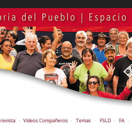
revista
Videos Compañeros
Temas
FSLD
FA