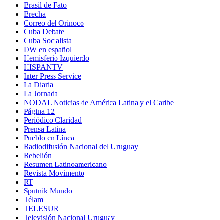
Brasil de Fato
Brecha
Correo del Orinoco
Cuba Debate
Cuba Socialista
DW en español
Hemisferio Izquierdo
HISPANTV
Inter Press Service
La Diaria
La Jornada
NODAL Noticias de América Latina y el Caribe
Página 12
Periódico Claridad
Prensa Latina
Pueblo en Línea
Radiodifusión Nacional del Uruguay
Rebelión
Resumen Latinoamericano
Revista Movimento
RT
Sputnik Mundo
Télam
TELESUR
Televisión Nacional Uruguay