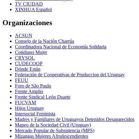
TV CIUDAD
XINHUA Español
Organizaciones
ACSUN
Consejo de la Nación Charrúa
Coordinadora Nacional de Economía Solidaria
Cotidiano Mujer
CRYSOL
CUDECOOP
Dónde Están
Federación de Cooperativas de Pruduccion del Uruguay
FEUU
Foro de São Paulo
Frente Amplio
Frente Sindical León Duarte
FUCVAM
Hijos Uruguay
Intersocial Feminista
Madres y Familiares de Uruguayos Detenidos Desaparecidos
Mapeo de la Sociedad Civil (Uruguay)
Mercado Popular de Subsistencia (MPS)
Mizangas Mujeres Afrodescendientes