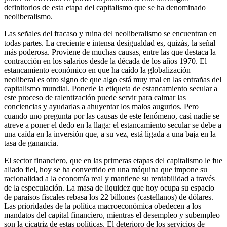
definitorios de esta etapa del capitalismo que se ha denominado
neoliberalismo.
Las señales del fracaso y ruina del neoliberalismo se encuentran en
todas partes. La creciente e intensa desigualdad es, quizás, la señal
más poderosa. Proviene de muchas causas, entre las que destaca la
contracción en los salarios desde la década de los años 1970. El
estancamiento económico en que ha caído la globalización
neoliberal es otro signo de que algo está muy mal en las entrañas del
capitalismo mundial. Ponerle la etiqueta de estancamiento secular a
este proceso de ralentización puede servir para calmar las
conciencias y ayudarlas a ahuyentar los malos augurios. Pero
cuando uno pregunta por las causas de este fenómeno, casi nadie se
atreve a poner el dedo en la llaga: el estancamiento secular se debe a
una caída en la inversión que, a su vez, está ligada a una baja en la
tasa de ganancia.
El sector financiero, que en las primeras etapas del capitalismo le fue
aliado fiel, hoy se ha convertido en una máquina que impone su
racionalidad a la economía real y mantiene su rentabilidad a través
de la especulación. La masa de liquidez que hoy ocupa su espacio
de paraísos fiscales rebasa los 22 billones (castellanos) de dólares.
Las prioridades de la política macroeconómica obedecen a los
mandatos del capital financiero, mientras el desempleo y subempleo
son la cicatriz de estas políticas. El deterioro de los servicios de