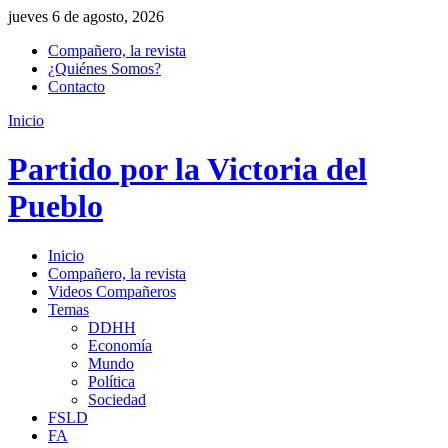
jueves 6 de agosto, 2026
Compañero, la revista
¿Quiénes Somos?
Contacto
Inicio
Partido por la Victoria del
Pueblo
Inicio
Compañero, la revista
Videos Compañeros
Temas
DDHH
Economía
Mundo
Política
Sociedad
FSLD
FA