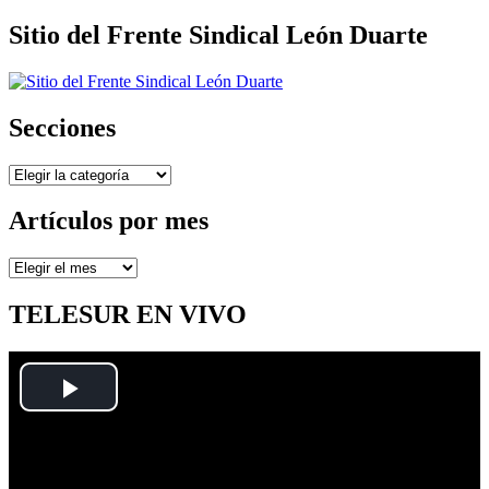
Sitio del Frente Sindical León Duarte
Secciones
Secciones
Artículos por mes
Artículos
por
mes
TELESUR EN VIVO