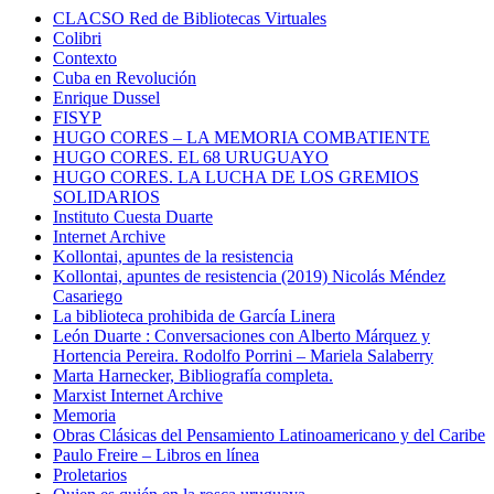
CLACSO Red de Bibliotecas Virtuales
Colibri
Contexto
Cuba en Revolución
Enrique Dussel
FISYP
HUGO CORES – LA MEMORIA COMBATIENTE
HUGO CORES. EL 68 URUGUAYO
HUGO CORES. LA LUCHA DE LOS GREMIOS
SOLIDARIOS
Instituto Cuesta Duarte
Internet Archive
Kollontai, apuntes de la resistencia
Kollontai, apuntes de resistencia (2019) Nicolás Méndez
Casariego
La biblioteca prohibida de García Linera
León Duarte : Conversaciones con Alberto Márquez y
Hortencia Pereira. Rodolfo Porrini – Mariela Salaberry
Marta Harnecker, Bibliografía completa.
Marxist Internet Archive
Memoria
Obras Clásicas del Pensamiento Latinoamericano y del Caribe
Paulo Freire – Libros en línea
Proletarios