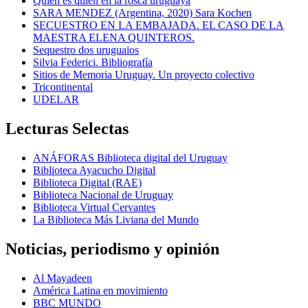
Quien es quién en la rosca uruguaya
SARA MENDEZ (Argentina, 2020) Sara Kochen
SECUESTRO EN LA EMBAJADA. EL CASO DE LA
MAESTRA ELENA QUINTEROS.
Sequestro dos uruguaios
Silvia Federici. Bibliografía
Sitios de Memoria Uruguay. Un proyecto colectivo
Tricontinental
UDELAR
Lecturas Selectas
ANÁFORAS Biblioteca digital del Uruguay
Biblioteca Ayacucho Digital
Biblioteca Digital (RAE)
Biblioteca Nacional de Uruguay
Biblioteca Virtual Cervantes
La Biblioteca Más Liviana del Mundo
Noticias, periodismo y opinión
Al Mayadeen
América Latina en movimiento
BBC MUNDO