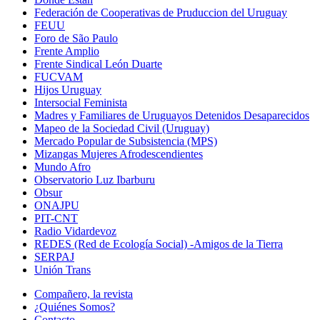
Federación de Cooperativas de Pruduccion del Uruguay
FEUU
Foro de São Paulo
Frente Amplio
Frente Sindical León Duarte
FUCVAM
Hijos Uruguay
Intersocial Feminista
Madres y Familiares de Uruguayos Detenidos Desaparecidos
Mapeo de la Sociedad Civil (Uruguay)
Mercado Popular de Subsistencia (MPS)
Mizangas Mujeres Afrodescendientes
Mundo Afro
Observatorio Luz Ibarburu
Obsur
ONAJPU
PIT-CNT
Radio Vidardevoz
REDES (Red de Ecología Social) -Amigos de la Tierra
SERPAJ
Unión Trans
Compañero, la revista
¿Quiénes Somos?
Contacto