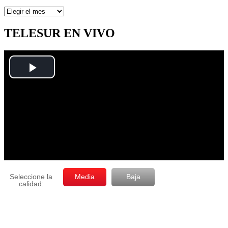
Artículos
por
mes
TELESUR EN VIVO