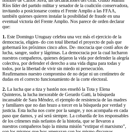
nombre de Carlos Silva, las declaraciones del Gral. Guido Manini
Ríos líder del partido militar y senador de la coalición conservadora,
invitando a posicionarse contra el Frente Amplio a las FFAA,
también quienes quieren instalar la posibilidad de fraude en una
eventual victoria del Frente Amplio. Nos parece de orden declarar
que:
1.
Este Domingo Uruguay celebra una vez más el ejercicio de la
democracia, eligien- do con total libertad el proyecto de país que
gobernará los próximos cinco años. De- mocracia que costó años de
lucha, sangre, sudor y lágrimas. La democracia por la cual lucharon
nuestros compañeros, quienes dejaron la vida por defender la alegría
colectiva, por defender el derecho a una vida digna para todas y
todos, por la libertad de vivir sin miedo ni persecución.
Reafirmamos nuestro compromiso de no dejar ni un centímetro de
dudas en el correcto funcionamiento de la corte electoral.
2.
La lucha que a tiza y bastón nos enseñó la Tota y Elena
Quinteros, la lucha inexorable de Gerardo Gatti, la búsqueda
incansable de Sara Méndez, el ejemplo de resistencia de las madres
y familiares que no dan brazo a torcer en la búsqueda por verdad y
justicia. Esta lucha nos corre por la sangre, y nos acompaña en cada
paso que damos, y así será siempre. La cobardía de los responsables
de los crímenes más nefastos de la historia, que se llevaron a
nuestros compañeros bajo la misma misión “extirpar el marxismo”,
son los mismos que hoy amenazan con los mismo discursos