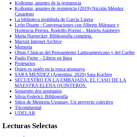
Kollontai, apuntes de la resistencia
Kollontai, apuntes de resistencia (2019) Nicolás Méndez
Casariego
La biblioteca prohibida de García Linera
León Duarte : Conversaciones con Alberto Márquez y
Hortencia Pereira. Rodolfo Porrini – Mariela Salaberry
Marta Harnecker, Bibliografía completa.
Marxist Internet Archive
Memoria
Obras Clásicas del Pensamiento Latinoamericano y del Caribe
Paulo Freire – Libros en línea
Proletarios
Quien es quién en la rosca uruguaya
SARA MENDEZ (Argentina, 2020) Sara Kochen
SECUESTRO EN LA EMBAJADA. EL CASO DE LA
MAESTRA ELENA QUINTEROS.
Sequestro dos uruguaios
Silvia Federici. Bibliografía
Sitios de Memoria Uruguay. Un proyecto colectivo
Tricontinental
UDELAR
Lecturas Selectas