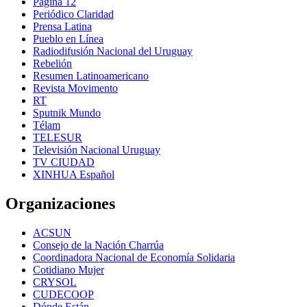
Página 12
Periódico Claridad
Prensa Latina
Pueblo en Línea
Radiodifusión Nacional del Uruguay
Rebelión
Resumen Latinoamericano
Revista Movimento
RT
Sputnik Mundo
Télam
TELESUR
Televisión Nacional Uruguay
TV CIUDAD
XINHUA Español
Organizaciones
ACSUN
Consejo de la Nación Charrúa
Coordinadora Nacional de Economía Solidaria
Cotidiano Mujer
CRYSOL
CUDECOOP
Dónde Están