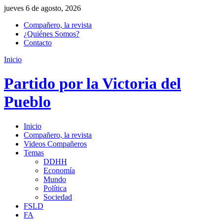
jueves 6 de agosto, 2026
Compañero, la revista
¿Quiénes Somos?
Contacto
Inicio
Partido por la Victoria del
Pueblo
Inicio
Compañero, la revista
Videos Compañeros
Temas
DDHH
Economía
Mundo
Política
Sociedad
FSLD
FA