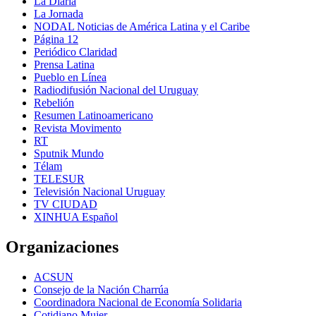
La Diaria
La Jornada
NODAL Noticias de América Latina y el Caribe
Página 12
Periódico Claridad
Prensa Latina
Pueblo en Línea
Radiodifusión Nacional del Uruguay
Rebelión
Resumen Latinoamericano
Revista Movimento
RT
Sputnik Mundo
Télam
TELESUR
Televisión Nacional Uruguay
TV CIUDAD
XINHUA Español
Organizaciones
ACSUN
Consejo de la Nación Charrúa
Coordinadora Nacional de Economía Solidaria
Cotidiano Mujer