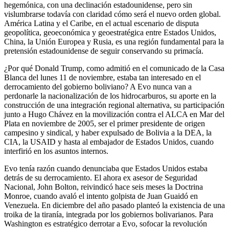
hegemónica, con una declinación estadounidense, pero sin
vislumbrarse todavía con claridad cómo será el nuevo orden global.
América Latina y el Caribe, en el actual escenario de disputa
geopolítica, geoeconómica y geoestratégica entre Estados Unidos,
China, la Unión Europea y Rusia, es una región fundamental para la
pretensión estadounidense de seguir conservando su primacía.
¿Por qué Donald Trump, como admitió en el comunicado de la Casa
Blanca del lunes 11 de noviembre, estaba tan interesado en el
derrocamiento del gobierno boliviano? A Evo nunca van a
perdonarle la nacionalización de los hidrocarburos, su aporte en la
construcción de una integración regional alternativa, su participación
junto a Hugo Chávez en la movilización contra el ALCA en Mar del
Plata en noviembre de 2005, ser el primer presidente de origen
campesino y sindical, y haber expulsado de Bolivia a la DEA, la
CIA, la USAID y hasta al embajador de Estados Unidos, cuando
interfirió en los asuntos internos.
Evo tenía razón cuando denunciaba que Estados Unidos estaba
detrás de su derrocamiento. El ahora ex asesor de Seguridad
Nacional, John Bolton, reivindicó hace seis meses la Doctrina
Monroe, cuando avaló el intento golpista de Juan Guaidó en
Venezuela. En diciembre del año pasado planteó la existencia de una
troika de la tiranía, integrada por los gobiernos bolivarianos. Para
Washington es estratégico derrotar a Evo, sofocar la revolución