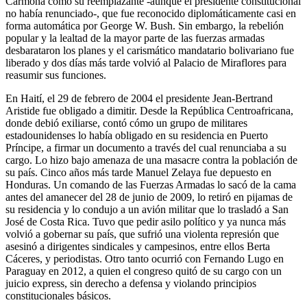
Carmona como su reemplazante -aunque el presidente constitucional
no había renunciado-, que fue reconocido diplomáticamente casi en
forma automática por George W. Bush. Sin embargo, la rebelión
popular y la lealtad de la mayor parte de las fuerzas armadas
desbarataron los planes y el carismático mandatario bolivariano fue
liberado y dos días más tarde volvió al Palacio de Miraflores para
reasumir sus funciones.
En Haití, el 29 de febrero de 2004 el presidente Jean-Bertrand
Aristide fue obligado a dimitir. Desde la República Centroafricana,
donde debió exiliarse, contó cómo un grupo de militares
estadounidenses lo había obligado en su residencia en Puerto
Príncipe, a firmar un documento a través del cual renunciaba a su
cargo. Lo hizo bajo amenaza de una masacre contra la población de
su país. Cinco años más tarde Manuel Zelaya fue depuesto en
Honduras. Un comando de las Fuerzas Armadas lo sacó de la cama
antes del amanecer del 28 de junio de 2009, lo retiró en pijamas de
su residencia y lo condujo a un avión militar que lo trasladó a San
José de Costa Rica. Tuvo que pedir asilo político y ya nunca más
volvió a gobernar su país, que sufrió una violenta represión que
asesinó a dirigentes sindicales y campesinos, entre ellos Berta
Cáceres, y periodistas. Otro tanto ocurrió con Fernando Lugo en
Paraguay en 2012, a quien el congreso quitó de su cargo con un
juicio express, sin derecho a defensa y violando principios
constitucionales básicos.