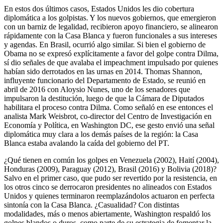
En estos dos últimos casos, Estados Unidos les dio cobertura
diplomática a los golpistas. Y los nuevos gobiernos, que emergieron
con un barniz de legalidad, recibieron apoyo financiero, se alinearon
rápidamente con la Casa Blanca y fueron funcionales a sus intereses
y agendas. En Brasil, ocurrió algo similar. Si bien el gobierno de
Obama no se expresó explícitamente a favor del golpe contra Dilma,
sí dio señales de que avalaba el impeachment impulsado por quienes
habían sido derrotados en las urnas en 2014. Thomas Shannon,
influyente funcionario del Departamento de Estado, se reunió en
abril de 2016 con Aloysio Nunes, uno de los senadores que
impulsaron la destitución, luego de que la Cámara de Diputados
habilitara el proceso contra Dilma. Como señaló en ese entonces el
analista Mark Weisbrot, co-director del Centro de Investigación en
Economía y Política, en Washington DC, ese gesto envió una señal
diplomática muy clara a los demás países de la región: la Casa
Blanca estaba avalando la caída del gobierno del PT.
¿Qué tienen en común los golpes en Venezuela (2002), Haití (2004),
Honduras (2009), Paraguay (2012), Brasil (2016) y Bolivia (2018)?
Salvo en el primer caso, que pudo ser revertido por la resistencia, en
los otros cinco se derrocaron presidentes no alineados con Estados
Unidos y quienes terminaron reemplazándolos actuaron en perfecta
sintonía con la Casa Blanca. ¿Casualidad? Con distintas
modalidades, más o menos abiertamente, Washington respaldó los
golpes blandos o duros, como parte de su estrategia de fomentar la