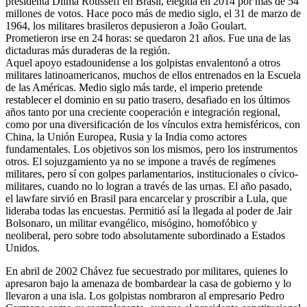
presidenta Dilma Rousseff en Brasil, elegida en 2014 por más de 54
millones de votos. Hace poco más de medio siglo, el 31 de marzo de
1964, los militares brasileros depusieron a João Goulart.
Prometieron irse en 24 horas: se quedaron 21 años. Fue una de las
dictaduras más duraderas de la región.
Aquel apoyo estadounidense a los golpistas envalentonó a otros
militares latinoamericanos, muchos de ellos entrenados en la Escuela
de las Américas. Medio siglo más tarde, el imperio pretende
restablecer el dominio en su patio trasero, desafiado en los últimos
años tanto por una creciente cooperación e integración regional,
como por una diversificación de los vínculos extra hemisféricos, con
China, la Unión Europea, Rusia y la India como actores
fundamentales. Los objetivos son los mismos, pero los instrumentos
otros. El sojuzgamiento ya no se impone a través de regímenes
militares, pero sí con golpes parlamentarios, institucionales o cívico-
militares, cuando no lo logran a través de las urnas. El año pasado,
el lawfare sirvió en Brasil para encarcelar y proscribir a Lula, que
lideraba todas las encuestas. Permitió así la llegada al poder de Jair
Bolsonaro, un militar evangélico, misógino, homofóbico y
neoliberal, pero sobre todo absolutamente subordinado a Estados
Unidos.
En abril de 2002 Chávez fue secuestrado por militares, quienes lo
apresaron bajo la amenaza de bombardear la casa de gobierno y lo
llevaron a una isla. Los golpistas nombraron al empresario Pedro