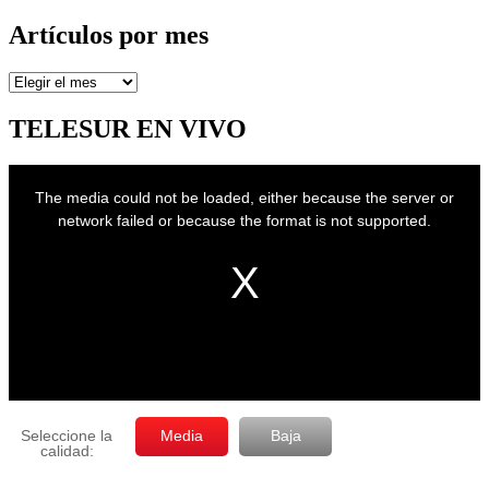
Artículos por mes
Artículos
por
mes
TELESUR EN VIVO