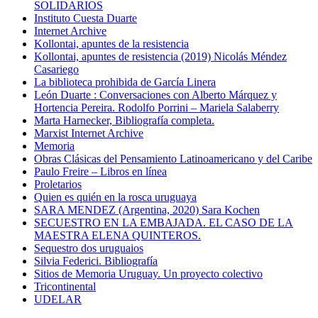
SOLIDARIOS
Instituto Cuesta Duarte
Internet Archive
Kollontai, apuntes de la resistencia
Kollontai, apuntes de resistencia (2019) Nicolás Méndez
Casariego
La biblioteca prohibida de García Linera
León Duarte : Conversaciones con Alberto Márquez y
Hortencia Pereira. Rodolfo Porrini – Mariela Salaberry
Marta Harnecker, Bibliografía completa.
Marxist Internet Archive
Memoria
Obras Clásicas del Pensamiento Latinoamericano y del Caribe
Paulo Freire – Libros en línea
Proletarios
Quien es quién en la rosca uruguaya
SARA MENDEZ (Argentina, 2020) Sara Kochen
SECUESTRO EN LA EMBAJADA. EL CASO DE LA
MAESTRA ELENA QUINTEROS.
Sequestro dos uruguaios
Silvia Federici. Bibliografía
Sitios de Memoria Uruguay. Un proyecto colectivo
Tricontinental
UDELAR