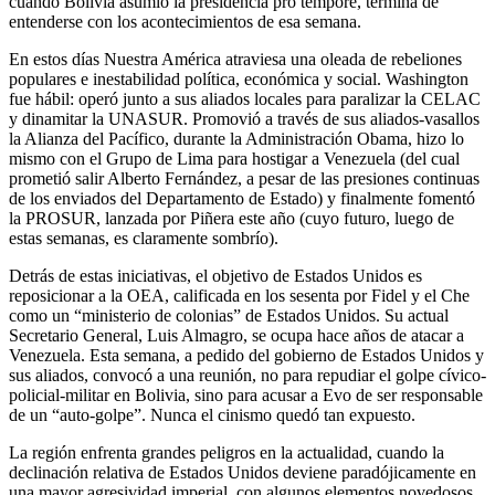
cuando Bolivia asumió la presidencia pro tempore, termina de
entenderse con los acontecimientos de esa semana.
En estos días Nuestra América atraviesa una oleada de rebeliones
populares e inestabilidad política, económica y social. Washington
fue hábil: operó junto a sus aliados locales para paralizar la CELAC
y dinamitar la UNASUR. Promovió a través de sus aliados-vasallos
la Alianza del Pacífico, durante la Administración Obama, hizo lo
mismo con el Grupo de Lima para hostigar a Venezuela (del cual
prometió salir Alberto Fernández, a pesar de las presiones continuas
de los enviados del Departamento de Estado) y finalmente fomentó
la PROSUR, lanzada por Piñera este año (cuyo futuro, luego de
estas semanas, es claramente sombrío).
Detrás de estas iniciativas, el objetivo de Estados Unidos es
reposicionar a la OEA, calificada en los sesenta por Fidel y el Che
como un “ministerio de colonias” de Estados Unidos. Su actual
Secretario General, Luis Almagro, se ocupa hace años de atacar a
Venezuela. Esta semana, a pedido del gobierno de Estados Unidos y
sus aliados, convocó a una reunión, no para repudiar el golpe cívico-
policial-militar en Bolivia, sino para acusar a Evo de ser responsable
de un “auto-golpe”. Nunca el cinismo quedó tan expuesto.
La región enfrenta grandes peligros en la actualidad, cuando la
declinación relativa de Estados Unidos deviene paradójicamente en
una mayor agresividad imperial, con algunos elementos novedosos.