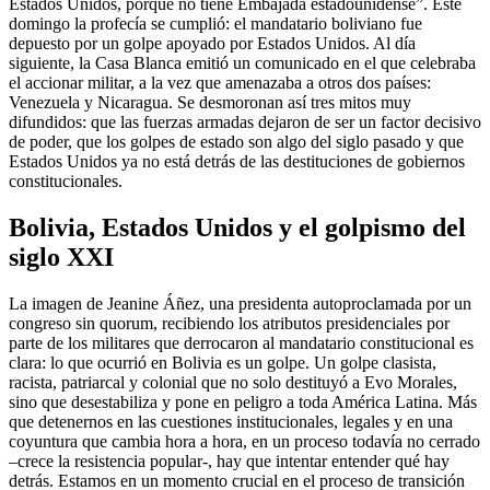
Estados Unidos, porque no tiene Embajada estadounidense”. Este
domingo la profecía se cumplió: el mandatario boliviano fue
depuesto por un golpe apoyado por Estados Unidos. Al día
siguiente, la Casa Blanca emitió un comunicado en el que celebraba
el accionar militar, a la vez que amenazaba a otros dos países:
Venezuela y Nicaragua. Se desmoronan así tres mitos muy
difundidos: que las fuerzas armadas dejaron de ser un factor decisivo
de poder, que los golpes de estado son algo del siglo pasado y que
Estados Unidos ya no está detrás de las destituciones de gobiernos
constitucionales.
Bolivia, Estados Unidos y el golpismo del
siglo XXI
La imagen de Jeanine Áñez, una presidenta autoproclamada por un
congreso sin quorum, recibiendo los atributos presidenciales por
parte de los militares que derrocaron al mandatario constitucional es
clara: lo que ocurrió en Bolivia es un golpe. Un golpe clasista,
racista, patriarcal y colonial que no solo destituyó a Evo Morales,
sino que desestabiliza y pone en peligro a toda América Latina. Más
que detenernos en las cuestiones institucionales, legales y en una
coyuntura que cambia hora a hora, en un proceso todavía no cerrado
–crece la resistencia popular-, hay que intentar entender qué hay
detrás. Estamos en un momento crucial en el proceso de transición