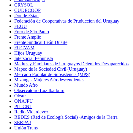
CRYSOL
CUDECOOP
Dónde Están
Federación de Cooperativas de Pruduccion del Uruguay
FEUU
Foro de São Paulo
Frente Amplio
Frente Sindical León Duarte
FUCVAM
Hijos Uruguay
Intersocial Feminista
Madres y Familiares de Uruguayos Detenidos Desaparecidos
Mapeo de la Sociedad Civil (Uruguay)
Mercado Popular de Subsistencia (MPS)
Mizangas Mujeres Afrodescendientes
Mundo Afro
Observatorio Luz Ibarburu
Obsur
ONAJPU
PIT-CNT
Radio Vidardevoz
REDES (Red de Ecología Social) -Amigos de la Tierra
SERPAJ
Unión Trans