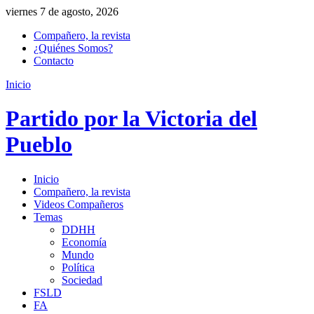
viernes 7 de agosto, 2026
Compañero, la revista
¿Quiénes Somos?
Contacto
Inicio
Partido por la Victoria del
Pueblo
Inicio
Compañero, la revista
Videos Compañeros
Temas
DDHH
Economía
Mundo
Política
Sociedad
FSLD
FA