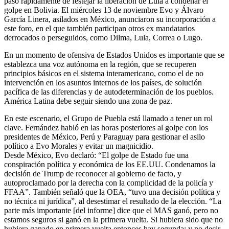
pasó rápidamente de festejar la liberación de Lula a condenar el
golpe en Bolivia. El miércoles 13 de noviembre Evo y Álvaro
García Linera, asilados en México, anunciaron su incorporación a
este foro, en el que también participan otros ex mandatarios
derrocados o perseguidos, como Dilma, Lula, Correa o Lugo.
En un momento de ofensiva de Estados Unidos es importante que se
establezca una voz autónoma en la región, que se recuperen
principios básicos en el sistema interamericano, como el de no
intervención en los asuntos internos de los países, de solución
pacífica de las diferencias y de autodeterminación de los pueblos.
América Latina debe seguir siendo una zona de paz.
En este escenario, el Grupo de Puebla está llamado a tener un rol
clave. Fernández habló en las horas posteriores al golpe con los
presidentes de México, Perú y Paraguay para gestionar el asilo
político a Evo Morales y evitar un magnicidio.
Desde México, Evo declaró: “El golpe de Estado fue una
conspiración política y económica de los EE.UU. Condenamos la
decisión de Trump de reconocer al gobierno de facto, y
autoproclamado por la derecha con la complicidad de la policía y
FFAA”. También señaló que la OEA, “tuvo una decisión política y
no técnica ni jurídica”, al desestimar el resultado de la elección. “La
parte más importante [del informe] dice que el MAS ganó, pero no
estamos seguros si ganó en la primera vuelta. Si hubiera sido que no
hubiera ganado en primera vuelta entonces hay segunda; y no decir