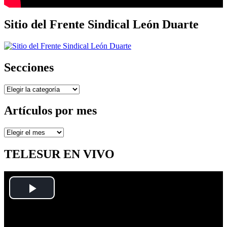
Sitio del Frente Sindical León Duarte
Secciones
Secciones
Artículos por mes
Artículos
por
mes
TELESUR EN VIVO