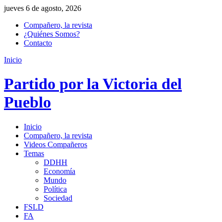
jueves 6 de agosto, 2026
Compañero, la revista
¿Quiénes Somos?
Contacto
Inicio
Partido por la Victoria del
Pueblo
Inicio
Compañero, la revista
Videos Compañeros
Temas
DDHH
Economía
Mundo
Política
Sociedad
FSLD
FA