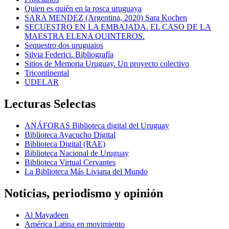
Quien es quién en la rosca uruguaya
SARA MENDEZ (Argentina, 2020) Sara Kochen
SECUESTRO EN LA EMBAJADA. EL CASO DE LA
MAESTRA ELENA QUINTEROS.
Sequestro dos uruguaios
Silvia Federici. Bibliografía
Sitios de Memoria Uruguay. Un proyecto colectivo
Tricontinental
UDELAR
Lecturas Selectas
ANÁFORAS Biblioteca digital del Uruguay
Biblioteca Ayacucho Digital
Biblioteca Digital (RAE)
Biblioteca Nacional de Uruguay
Biblioteca Virtual Cervantes
La Biblioteca Más Liviana del Mundo
Noticias, periodismo y opinión
Al Mayadeen
América Latina en movimiento