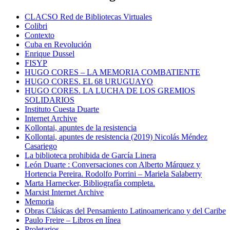
CLACSO Red de Bibliotecas Virtuales
Colibri
Contexto
Cuba en Revolución
Enrique Dussel
FISYP
HUGO CORES – LA MEMORIA COMBATIENTE
HUGO CORES. EL 68 URUGUAYO
HUGO CORES. LA LUCHA DE LOS GREMIOS
SOLIDARIOS
Instituto Cuesta Duarte
Internet Archive
Kollontai, apuntes de la resistencia
Kollontai, apuntes de resistencia (2019) Nicolás Méndez
Casariego
La biblioteca prohibida de García Linera
León Duarte : Conversaciones con Alberto Márquez y
Hortencia Pereira. Rodolfo Porrini – Mariela Salaberry
Marta Harnecker, Bibliografía completa.
Marxist Internet Archive
Memoria
Obras Clásicas del Pensamiento Latinoamericano y del Caribe
Paulo Freire – Libros en línea
Proletarios