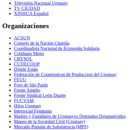
Televisión Nacional Uruguay
TV CIUDAD
XINHUA Español
Organizaciones
ACSUN
Consejo de la Nación Charrúa
Coordinadora Nacional de Economía Solidaria
Cotidiano Mujer
CRYSOL
CUDECOOP
Dónde Están
Federación de Cooperativas de Pruduccion del Uruguay
FEUU
Foro de São Paulo
Frente Amplio
Frente Sindical León Duarte
FUCVAM
Hijos Uruguay
Intersocial Feminista
Madres y Familiares de Uruguayos Detenidos Desaparecidos
Mapeo de la Sociedad Civil (Uruguay)
Mercado Popular de Subsistencia (MPS)