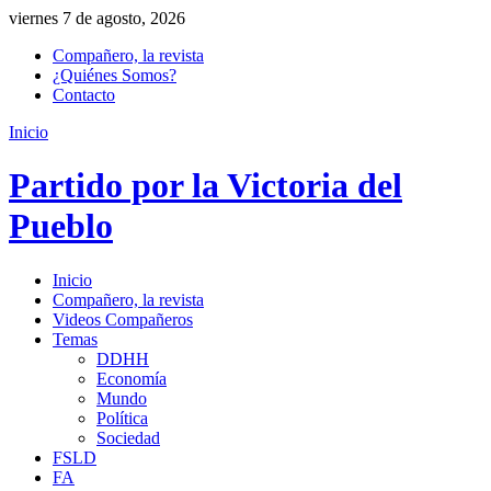
viernes 7 de agosto, 2026
Compañero, la revista
¿Quiénes Somos?
Contacto
Inicio
Partido por la Victoria del
Pueblo
Inicio
Compañero, la revista
Videos Compañeros
Temas
DDHH
Economía
Mundo
Política
Sociedad
FSLD
FA