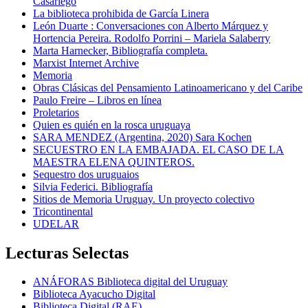
Casariego
La biblioteca prohibida de García Linera
León Duarte : Conversaciones con Alberto Márquez y
Hortencia Pereira. Rodolfo Porrini – Mariela Salaberry
Marta Harnecker, Bibliografía completa.
Marxist Internet Archive
Memoria
Obras Clásicas del Pensamiento Latinoamericano y del Caribe
Paulo Freire – Libros en línea
Proletarios
Quien es quién en la rosca uruguaya
SARA MENDEZ (Argentina, 2020) Sara Kochen
SECUESTRO EN LA EMBAJADA. EL CASO DE LA
MAESTRA ELENA QUINTEROS.
Sequestro dos uruguaios
Silvia Federici. Bibliografía
Sitios de Memoria Uruguay. Un proyecto colectivo
Tricontinental
UDELAR
Lecturas Selectas
ANÁFORAS Biblioteca digital del Uruguay
Biblioteca Ayacucho Digital
Biblioteca Digital (RAE)