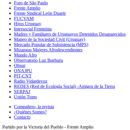
Foro de São Paulo
Frente Amplio
Frente Sindical León Duarte
FUCVAM
Hijos Uruguay
Intersocial Feminista
Madres y Familiares de Uruguayos Detenidos Desaparecidos
Mapeo de la Sociedad Civil (Uruguay)
Mercado Popular de Subsistencia (MPS)
Mizangas Mujeres Afrodescendientes
Mundo Afro
Observatorio Luz Ibarburu
Obsur
ONAJPU
PIT-CNT
Radio Vidardevoz
REDES (Red de Ecología Social) -Amigos de la Tierra
SERPAJ
Unión Trans
Compañero, la revista
¿Quiénes Somos?
Contacto
Partido por la Victoria del Pueblo - Frente Amplio