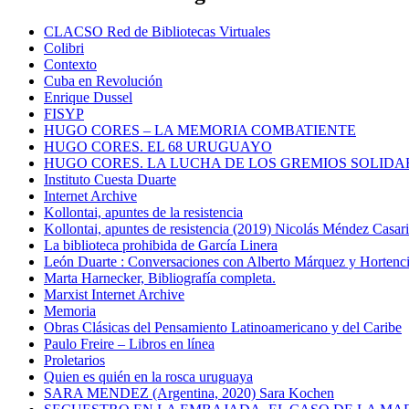
CLACSO Red de Bibliotecas Virtuales
Colibri
Contexto
Cuba en Revolución
Enrique Dussel
FISYP
HUGO CORES – LA MEMORIA COMBATIENTE
HUGO CORES. EL 68 URUGUAYO
HUGO CORES. LA LUCHA DE LOS GREMIOS SOLIDA
Instituto Cuesta Duarte
Internet Archive
Kollontai, apuntes de la resistencia
Kollontai, apuntes de resistencia (2019) Nicolás Méndez Casar
La biblioteca prohibida de García Linera
León Duarte : Conversaciones con Alberto Márquez y Hortencia
Marta Harnecker, Bibliografía completa.
Marxist Internet Archive
Memoria
Obras Clásicas del Pensamiento Latinoamericano y del Caribe
Paulo Freire – Libros en línea
Proletarios
Quien es quién en la rosca uruguaya
SARA MENDEZ (Argentina, 2020) Sara Kochen