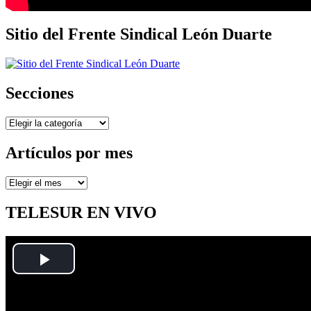
Sitio del Frente Sindical León Duarte
Secciones
Secciones
Artículos por mes
Artículos
por
mes
TELESUR EN VIVO