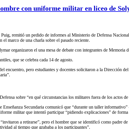
hombre con uniforme militar en liceo de So
s Puig, remitió un pedido de informes al Ministerio de Defensa Naciona
n el marco de una charla sobre el pasado reciente.
Solymar organizaron el una mesa de debate con integrantes de Memoria d
ntiles, que se celebra cada 14 de agosto.
l encuentro, pero estudiantes y docentes solicitaron a la Dirección del l
aria”.
Defensa sobre “en qué circunstancias los militares fuera de los actos d
de Enseñanza Secundaria comunicó que “durante un taller informativo” 
iforme militar que intentó participar “pidiendo explicaciones” de forma
o “invitaron a retirarse”, pero el hombre que se identificó como padre d
ctividad al tiempo que grababa a los participantes”.