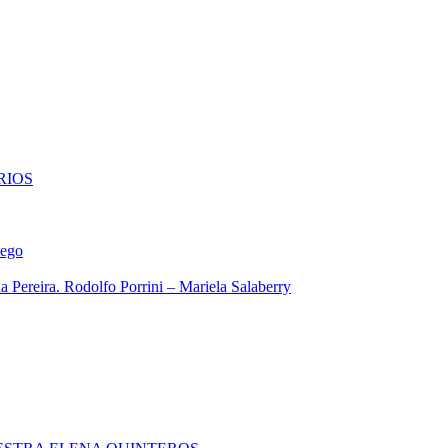
RIOS
iego
 Pereira. Rodolfo Porrini – Mariela Salaberry