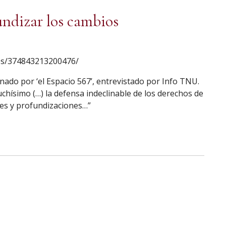
undizar los cambios
eos/374843213200476/
do por ‘el Espacio 567’, entrevistado por Info TNU.
chísimo (…) la defensa indeclinable de los derechos de
ces y profundizaciones…”