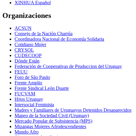
XINHUA Español
Organizaciones
ACSUN
Consejo de la Nación Charrúa
Coordinadora Nacional de Economía Solidaria
Cotidiano Mujer
CRYSOL
CUDECOOP
Dónde Están
Federación de Cooperativas de Pruduccion del Uruguay
FEUU
Foro de São Paulo
Frente Amplio
Frente Sindical León Duarte
FUCVAM
Hijos Uruguay
Intersocial Feminista
Madres y Familiares de Uruguayos Detenidos Desaparecidos
Mapeo de la Sociedad Civil (Uruguay)
Mercado Popular de Subsistencia (MPS)
Mizangas Mujeres Afrodescendientes
Mundo Afro