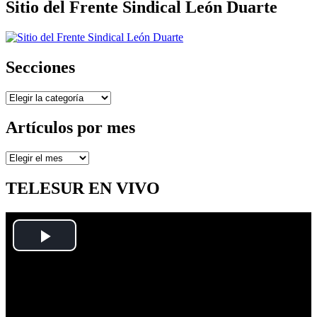
Sitio del Frente Sindical León Duarte
Secciones
Secciones
Artículos por mes
Artículos
por
mes
TELESUR EN VIVO