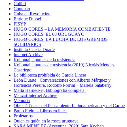
Colibri
Contexto
Cuba en Revolución
Enrique Dussel
FISYP
HUGO CORES – LA MEMORIA COMBATIENTE
HUGO CORES. EL 68 URUGUAYO
HUGO CORES. LA LUCHA DE LOS GREMIOS
SOLIDARIOS
Instituto Cuesta Duarte
Internet Archive
Kollontai, apuntes de la resistencia
Kollontai, apuntes de resistencia (2019) Nicolás Méndez
Casariego
La biblioteca prohibida de García Linera
León Duarte : Conversaciones con Alberto Márquez y
Hortencia Pereira. Rodolfo Porrini – Mariela Salaberry
Marta Harnecker, Bibliografía completa.
Marxist Internet Archive
Memoria
Obras Clásicas del Pensamiento Latinoamericano y del Caribe
Paulo Freire – Libros en línea
Proletarios
Quien es quién en la rosca uruguaya
SARA MENDEZ (Argentina, 2020) Sara Kochen