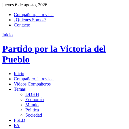
jueves 6 de agosto, 2026
Compañero, la revista
¿Quiénes Somos?
Contacto
Inicio
Partido por la Victoria del
Pueblo
Inicio
Compañero, la revista
Videos Compañeros
Temas
DDHH
Economía
Mundo
Política
Sociedad
FSLD
FA