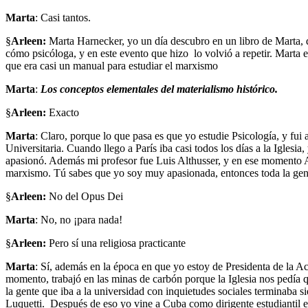
Marta
: Casi tantos.
§
Arleen:
Marta Harnecker, yo un día descubro en un libro de Marta, 
cómo psicóloga, y en este evento que hizo lo volvió a repetir. Marta 
que era casi un manual para estudiar el marxismo
Marta
:
Los conceptos elementales del materialismo histórico.
§
Arleen:
Exacto
Marta
: Claro, porque lo que pasa es que yo estudie Psicología, y fui
Universitaria. Cuando llego a París iba casi todos los días a la Igle
apasionó. Además mi profesor fue Luis Althusser, y en ese momento Al
marxismo. Tú sabes que yo soy muy apasionada, entonces toda la gente
§
Arleen:
No del Opus Dei
Marta
: No, no ¡para nada!
§
Arleen:
Pero sí una religiosa practicante
Marta
: Sí, además en la época en que yo estoy de Presidenta de la A
momento, trabajó en las minas de carbón porque la Iglesia nos pedía 
la gente que iba a la universidad con inquietudes sociales terminaba 
Luquetti. Después de eso yo vine a Cuba como dirigente estudiantil en