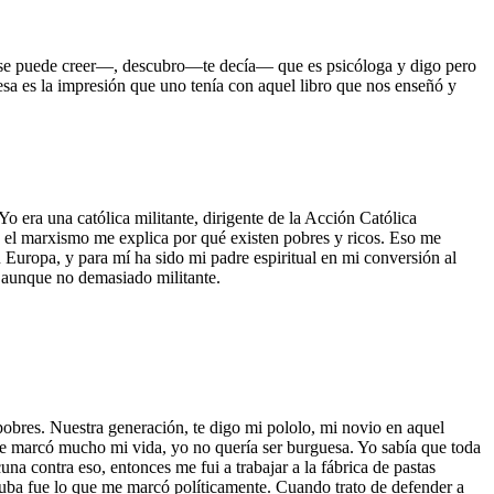
o se puede creer—, descubro—te decía— que es psicóloga y digo pero
esa es la impresión que uno tenía con aquel libro que nos enseñó y
o era una católica militante, dirigente de la Acción Católica
ue el marxismo me explica por qué existen pobres y ricos. Eso me
Europa, y para mí ha sido mi padre espiritual en mi conversión al
a aunque no demasiado militante.
pobres. Nuestra generación, te digo mi pololo, mi novio en aquel
que marcó mucho mi vida, yo no quería ser burguesa. Yo sabía que toda
a contra eso, entonces me fui a trabajar a la fábrica de pastas
 Cuba fue lo que me marcó políticamente. Cuando trato de defender a