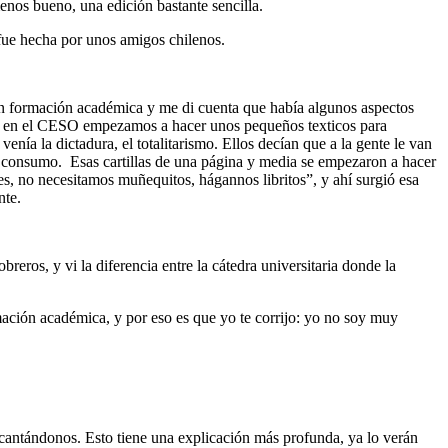
nos bueno, una edición bastante sencilla.
fue hecha por unos amigos chilenos.
sin formación académica y me di cuenta que había algunos aspectos
o— en el CESO empezamos a hacer unos pequeños texticos para
ía la dictadura, el totalitarismo. Ellos decían que a la gente le van
de consumo. Esas cartillas de una página y media se empezaron a hacer
es, no necesitamos muñequitos, hágannos libritos”, y ahí surgió esa
nte.
ros, y vi la diferencia entre la cátedra universitaria donde la
mación académica, y por eso es que yo te corrijo: yo no soy muy
antándonos. Esto tiene una explicación más profunda, ya lo verán