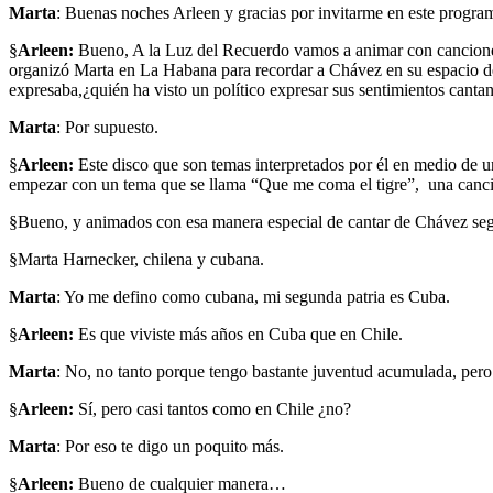
Marta
: Buenas noches Arleen y gracias por invitarme en este progra
§
Arleen:
Bueno, A la Luz del Recuerdo vamos a animar con canciones. 
organizó Marta en La Habana para recordar a Chávez en su espacio 
expresaba,¿quién ha visto un político expresar sus sentimientos can
Marta
: Por supuesto.
§
Arleen:
Este disco que son temas interpretados por él en medio de 
empezar con un tema que se llama “Que me coma el tigre”, una canci
§Bueno, y animados con esa manera especial de cantar de Chávez se
§Marta Harnecker, chilena y cubana.
Marta
: Yo me defino como cubana, mi segunda patria es Cuba.
§
Arleen:
Es que viviste más años en Cuba que en Chile.
Marta
: No, no tanto porque tengo bastante juventud acumulada, per
§
Arleen:
Sí, pero casi tantos como en Chile ¿no?
Marta
: Por eso te digo un poquito más.
§
Arleen:
Bueno de cualquier manera…