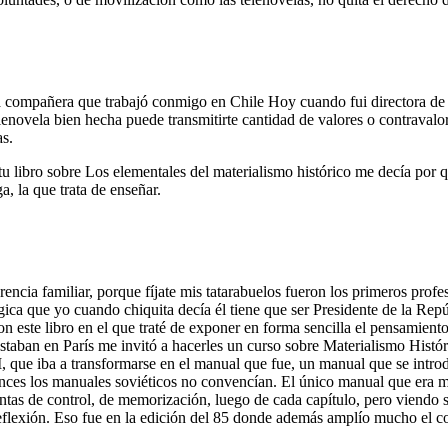
 compañera que trabajó conmigo en Chile Hoy cuando fui directora de 
novela bien hecha puede transmitirte cantidad de valores o contravalor
as.
tu libro sobre Los elementales del materialismo histórico me decía por
, la que trata de enseñar.
ncia familiar, porque fíjate mis tatarabuelos fueron los primeros prof
ca que yo cuando chiquita decía él tiene que ser Presidente de la Repú
este libro en el que traté de exponer en forma sencilla el pensamiento 
aban en París me invitó a hacerles un curso sobre Materialismo Históric
, que iba a transformarse en el manual que fue, un manual que se intro
nces los manuales soviéticos no convencían. El único manual que era má
untas de control, de memorización, luego de cada capítulo, pero viendo
reflexión. Eso fue en la edición del 85 donde además amplío mucho el co