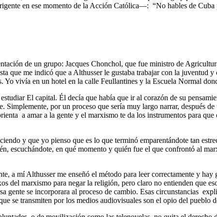
 dirigente en ese momento de la Acción Católica—: “No hables de Cuba
entación de un grupo: Jacques Chonchol, que fue ministro de Agricultur
a que me indicó que a Althusser le gustaba trabajar con la juventud y q
s. Yo vivía en un hotel en la calle Feullantines y la Escuela Normal do
estudiar El capital. Él decía que había que ir al corazón de su pensami
 fe. Simplemente, por un proceso que sería muy largo narrar, después de
orienta a amar a la gente y el marxismo te da los instrumentos para que e
diciendo y que yo pienso que es lo que terminó emparentándote tan est
ién, escuchándote, en qué momento y quién fue el que confrontó al mar
nte, a mí Althusser me enseñó el método para leer correctamente y hay 
os del marxismo para negar la religión, pero claro no entienden que es
 gente se incorporara al proceso de cambio. Esas circunstancias expl
ue se transmiten por los medios audiovisuales son el opio del pueblo d
ntades, o de movilización como las telenovelas, no quita el derecho de l