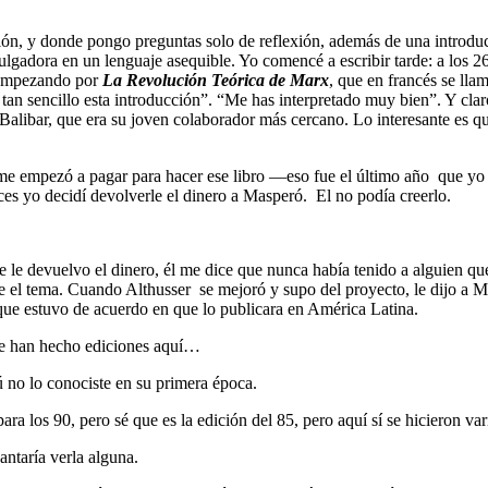
ición, y donde pongo preguntas solo de reflexión, además de una introd
vulgadora en un lenguaje asequible. Yo comencé a escribir tarde: a los
r, empezando por
La Revolución Teórica de Marx
, que en francés se lla
 tan sencillo esta introducción”. “Me has interpretado muy bien”. Y cla
alibar, que era su joven colaborador más cercano. Lo interesante es que
e empezó a pagar para hacer ese libro —eso fue el último año que yo 
ces yo decidí devolverle el dinero a Masperó. El no podía creerlo.
ue le devuelvo el dinero, él me dice que nunca había tenido a alguien 
re el tema. Cuando Althusser se mejoró y supo del proyecto, le dijo a M
que estuvo de acuerdo en que lo publicara en América Latina.
se han hecho ediciones aquí…
tú no lo conociste en su primera época.
a los 90, pero sé que es la edición del 85, pero aquí sí se hicieron v
ntaría verla alguna.