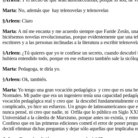
Marta
: No, además que hay telenovelas y telenovelas
§Arleen:
Claro
Marta
: A mí me encanta y me acuerdo siempre que Faride Zerán, una
hiciésemos novelas revolucionarias, porque evidentemente que una tele
escritores y a las personas inclinadas a la literatura a escribir telenovel
§
Arleen:
¿Tú quieres que yo te confiese un secreto, cuando descubrí 
hubiera entendido todo, porque en ese esfuerzo también sale la sicóloga
Marta
: Pedagoga, te diría yo.
§
Arleen:
Ok, también.
Marta
: Yo tengo una gran vocación pedagógica y creo que es una here
Normales. Mi padre que era un ingeniero tenía una capacidad pedagógi
vocación pedagógica real y creo que la descubrí fundamentalmente con 
complicado, yo hice un esfuerzo. Un grupo de latinoamericanos que est
nunca pensé, ni creo que nadie, ni Orfila que lo público en Siglo XXI
Universidad a la cátedra de Marxismo, porque antes no existía, y ento
Confieso que en las primeras ediciones cometí el error de poner preg
decidí eliminar dichas preguntas y dejar sólo aquellas que implicaba 