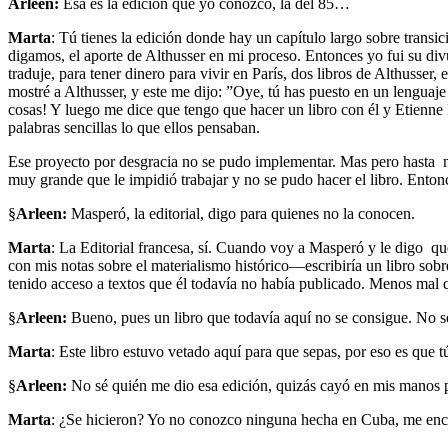
Arleen:
Esa es la edición que yo conozco, la del 85…
Marta
: Tú tienes la edición donde hay un capítulo largo sobre trans
digamos, el aporte de Althusser en mi proceso. Entonces yo fui su di
traduje, para tener dinero para vivir en París, dos libros de Althusse
mostré a Althusser, y este me dijo: ”Oye, tú has puesto en un lenguaje
cosas! Y luego me dice que tengo que hacer un libro con él y Etienne B
palabras sencillas lo que ellos pensaban.
Ese proyecto por desgracia no se pudo implementar. Mas pero hasta m
muy grande que le impidió trabajar y no se pudo hacer el libro. Enton
§
Arleen:
Masperó, la editorial, digo para quienes no la conocen.
Marta
: La Editorial francesa, sí. Cuando voy a Masperó y le digo q
con mis notas sobre el materialismo histórico—escribiría un libro sob
tenido acceso a textos que él todavía no había publicado. Menos mal 
§
Arleen:
Bueno, pues un libro que todavía aquí no se consigue. No 
Marta
: Este libro estuvo vetado aquí para que sepas, por eso es que 
§
Arleen:
No sé quién me dio esa edición, quizás cayó en mis manos par
Marta
: ¿Se hicieron? Yo no conozco ninguna hecha en Cuba, me enca