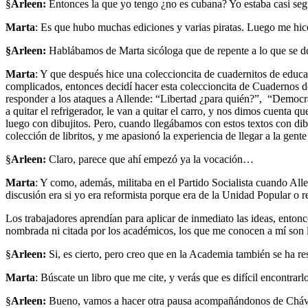
§
Arleen:
Entonces la que yo tengo ¿no es cubana? Yo estaba casi seg
Marta
: Es que hubo muchas ediciones y varias piratas. Luego me hic
§Arleen:
Hablábamos de Marta sicóloga que de repente a lo que se de
Marta
: Y que después hice una coleccioncita de cuadernitos de educa
complicados, entonces decidí hacer esta coleccioncita de Cuadernos
responder a los ataques a Allende: “Libertad ¿para quién?”, “Democraci
a quitar el refrigerador, le van a quitar el carro, y nos dimos cuent
luego con dibujitos. Pero, cuando llegábamos con estos textos con dibu
colección de libritos, y me apasionó la experiencia de llegar a la gente
§
Arleen:
Claro, parece que ahí empezó ya la vocación…
Marta
: Y como, además, militaba en el Partido Socialista cuando Alle
discusión era si yo era reformista porque era de la Unidad Popular o 
Los trabajadores aprendían para aplicar de inmediato las ideas, enton
nombrada ni citada por los académicos, los que me conocen a mí son los
§
Arleen:
Si, es cierto, pero creo que en la Academia también se ha 
Marta
: Búscate un libro que me cite, y verás que es difícil encontrarlo
§
Arleen:
Bueno, vamos a hacer otra pausa acompañándonos de Chávez 