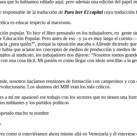
ura que lo habíamos editado aquí, pero además una edición del papel me
e responsable de la traducción de
Para leer El capital
cuya traducción 
dica es educar respecto al marxismo.
ción popular. Yo hice el libro pensando en los trabajadores, en gente 
 de Educación Popular. Pero antes de eso –y ya es muy largo el cuent
a ¿para quién?”, porque la oposición atacaba a Allende diciendo que ven
a que había que aclarar los conceptos de medios de producción y medios 
jitos al sindicato, los trabajadores nos dijeron: “Nosotros somos grand
 con una cosa fácil. Mi pasión es como llegar con ideas sencillas a la ge
nde, nosotros hacíamos reuniones de formación con campesinos y con obre
revolucionaria. Los alumnos del MIR eran los más críticos.
ces a mí me apasionó ese trabajo con los sectores que no tienen una for
 militantes y los partidos políticos
respetado mucho tu nombre
.
como si estuviéramos ahora mismo allá en Venezuela y él estuviese c