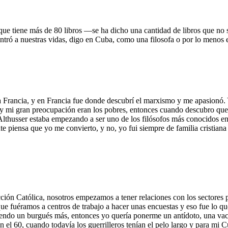
que tiene más de 80 libros —se ha dicho una cantidad de libros que n
entró a nuestras vidas, digo en Cuba, como una filosofa o por lo menos 
 a Francia, y en Francia fue donde descubrí el marxismo y me apasionó. Y
sia, y mi gran preocupación eran los pobres, entonces cuando descubro q
thusser estaba empezando a ser uno de los filósofos más conocidos en 
 piensa que yo me convierto, y no, yo fui siempre de familia cristian
cción Católica, nosotros empezamos a tener relaciones con los sectores 
que fuéramos a centros de trabajo a hacer unas encuestas y eso fue lo 
siendo un burgués más, entonces yo quería ponerme un antídoto, una vacun
 el 60, cuando todavía los guerrilleros tenían el pelo largo y para mi