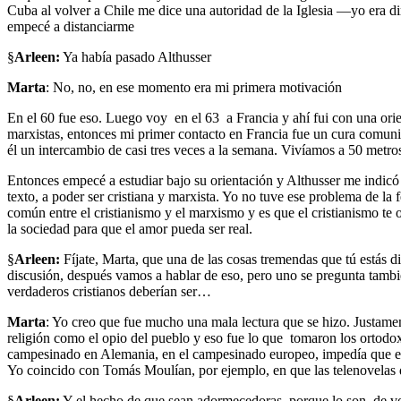
Cuba al volver a Chile me dice una autoridad de la Iglesia —yo era
empecé a distanciarme
§
Arleen:
Ya había pasado Althusser
Marta
: No, no, en ese momento era mi primera motivación
En el 60 fue eso. Luego voy en el 63 a Francia y ahí fui con una ori
marxistas, entonces mi primer contacto en Francia fue un cura comunist
él un intercambio de casi tres veces a la semana. Vivíamos a 50 metro
Entonces empecé a estudiar bajo su orientación y Althusser me indicó 
texto, a poder ser cristiana y marxista. Yo no tuve ese problema de la
común entre el cristianismo y el marxismo y es que el cristianismo te 
la sociedad para que el amor pueda ser real.
§
Arleen:
Fíjate, Marta, que una de las cosas tremendas que tú estás 
discusión, después vamos a hablar de eso, pero uno se pregunta tamb
verdaderos cristianos deberían ser…
Marta
: Yo creo que fue mucho una mala lectura que se hizo. Justame
religión como el opio del pueblo y eso fue lo que tomaron los ortodox
campesinado en Alemania, en el campesinado europeo, impedía que esa
Yo coincido con Tomás Moulían, por ejemplo, en que las telenovelas q
§
Arleen:
Y el hecho de que sean adormecedoras, porque lo son, de volu