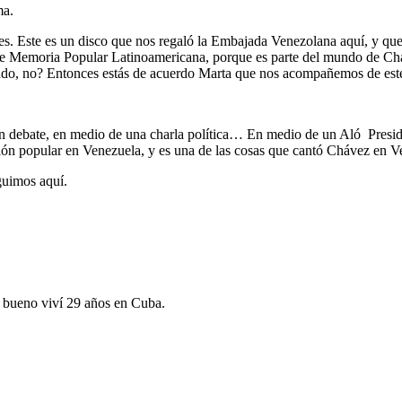
ma.
Este es un disco que nos regaló la Embajada Venezolana aquí, y que es
de Memoria Popular Latinoamericana, porque es parte del mundo de Ch
tando, no? Entonces estás de acuerdo Marta que nos acompañemos de este
un debate, en medio de una charla política… En medio de un Aló Presid
ón popular en Venezuela, y es una de las cosas que cantó Chávez en V
guimos aquí.
o bueno viví 29 años en Cuba.