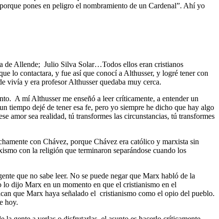
 porque pones en peligro el nombramiento de un Cardenal”. Ahí yo
a de Allende; Julio Silva Solar…Todos ellos eran cristianos
ue lo contactara, y fue así que conocí a Althusser, y logré tener con
nde vivía y era profesor Althusser quedaba muy cerca.
ento. A mí Althusser me enseñó a leer críticamente, a entender un
 un tiempo dejé de tener esa fe, pero yo siempre he dicho que hay algo
se amor sea realidad, tú transformes las circunstancias, tú transformes
rechamente con Chávez, porque Chávez era católico y marxista sin
xismo con la religión que terminaron separándose cuando los
gente que no sabe leer. No se puede negar que Marx habló de la
o lo dijo Marx en un momento en que el cristianismo en el
ican que Marx haya señalado el cristianismo como el opio del pueblo.
e hoy.
a gente a verlas o disfrutarlas, el asunto es hacerlo críticamente.