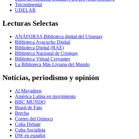
Tricontinental
UDELAR
Lecturas Selectas
ANÁFORAS Biblioteca digital del Uruguay
Biblioteca Ayacucho Digital
Biblioteca Digital (RAE)
Biblioteca Nacional de Uruguay
Biblioteca Virtual Cervantes
La Biblioteca Más Liviana del Mundo
Noticias, periodismo y opinión
Al Mayadeen
América Latina en movimiento
BBC MUNDO
Brasil de Fato
Brecha
Correo del Orinoco
Cuba Debate
Cuba Socialista
DW en español