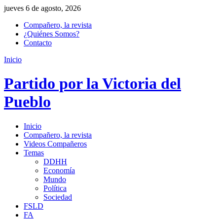
jueves 6 de agosto, 2026
Compañero, la revista
¿Quiénes Somos?
Contacto
Inicio
Partido por la Victoria del
Pueblo
Inicio
Compañero, la revista
Videos Compañeros
Temas
DDHH
Economía
Mundo
Política
Sociedad
FSLD
FA