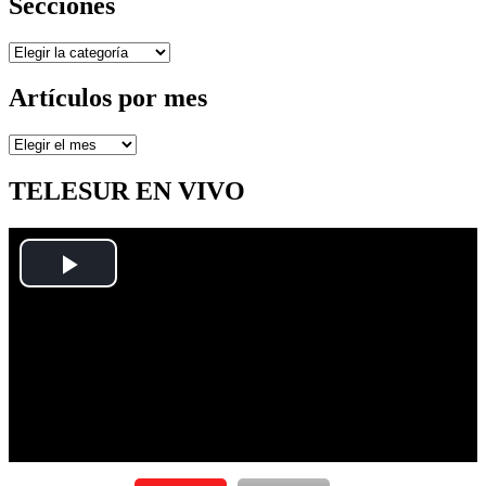
Secciones
Secciones
Artículos por mes
Artículos
por
mes
TELESUR EN VIVO