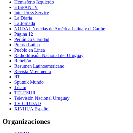
Hemisferio Izquierdo
HISPANTV
Inter Press Service
La Diaria
La Jornada
NODAL Noticias de América Latina y el Caribe
Página 12
Periódico Claridad
Prensa Latina
Pueblo en Línea
Radiodifusión Nacional del Uruguay
Rebelión
Resumen Latinoamericano
Revista Movimento
RT
Sputnik Mundo
Télam
TELESUR
Televisión Nacional Uruguay
TV CIUDAD
XINHUA Español
Organizaciones