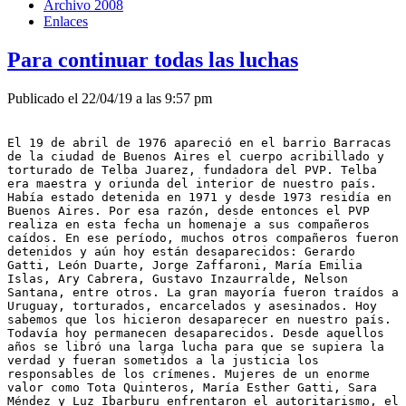
Archivo 2008
Enlaces
Para continuar todas las luchas
Publicado el 22/04/19 a las 9:57 pm
El 19 de abril de 1976 apareció en el barrio Barracas 
de la ciudad de Buenos Aires el cuerpo acribillado y 
torturado de Telba Juarez, fundadora del PVP. Telba 
era maestra y oriunda del interior de nuestro país. 
Había estado detenida en 1971 y desde 1973 residía en 
Buenos Aires. Por esa razón, desde entonces el PVP 
realiza en esta fecha un homenaje a sus compañeros 
caídos. En ese período, muchos otros compañeros fueron 
detenidos y aún hoy están desaparecidos: Gerardo 
Gatti, León Duarte, Jorge Zaffaroni, María Emilia 
Islas, Ary Cabrera, Gustavo Inzaurralde, Nelson 
Santana, entre otros. La gran mayoría fueron traídos a 
Uruguay, torturados, encarcelados y asesinados. Hoy 
sabemos que los hicieron desaparecer en nuestro país. 
Todavía hoy permanecen desaparecidos. Desde aquellos 
años se libró una larga lucha para que se supiera la 
verdad y fueran sometidos a la justicia los 
responsables de los crímenes. Mujeres de un enorme 
valor como Tota Quinteros, María Esther Gatti, Sara 
Méndez y Luz Ibarburu enfrentaron el autoritarismo, el 