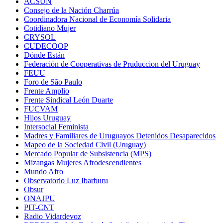
ACSUN
Consejo de la Nación Charrúa
Coordinadora Nacional de Economía Solidaria
Cotidiano Mujer
CRYSOL
CUDECOOP
Dónde Están
Federación de Cooperativas de Pruduccion del Uruguay
FEUU
Foro de São Paulo
Frente Amplio
Frente Sindical León Duarte
FUCVAM
Hijos Uruguay
Intersocial Feminista
Madres y Familiares de Uruguayos Detenidos Desaparecidos
Mapeo de la Sociedad Civil (Uruguay)
Mercado Popular de Subsistencia (MPS)
Mizangas Mujeres Afrodescendientes
Mundo Afro
Observatorio Luz Ibarburu
Obsur
ONAJPU
PIT-CNT
Radio Vidardevoz