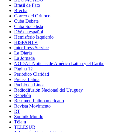
Brasil de Fato
Brecha
Correo del Orinoco
Cuba Debate
Cuba Socialista
DW en español
Hemisferio Izquierdo
HISPANTV
Inter Press Service
La Diaria
La Jornada
NODAL Noticias de América Latina y el Caribe
Página 12
Periódico Claridad
Prensa Latina
Pueblo en Línea
Radiodifusión Nacional del Uruguay
Rebelión
Resumen Latinoamericano
Revista Movimento
RT
Sputnik Mundo
Télam
TELESUR