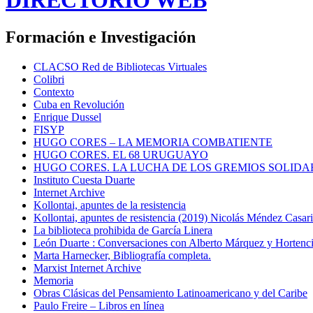
Formación e Investigación
CLACSO Red de Bibliotecas Virtuales
Colibri
Contexto
Cuba en Revolución
Enrique Dussel
FISYP
HUGO CORES – LA MEMORIA COMBATIENTE
HUGO CORES. EL 68 URUGUAYO
HUGO CORES. LA LUCHA DE LOS GREMIOS SOLIDA
Instituto Cuesta Duarte
Internet Archive
Kollontai, apuntes de la resistencia
Kollontai, apuntes de resistencia (2019) Nicolás Méndez Casar
La biblioteca prohibida de García Linera
León Duarte : Conversaciones con Alberto Márquez y Hortencia
Marta Harnecker, Bibliografía completa.
Marxist Internet Archive
Memoria
Obras Clásicas del Pensamiento Latinoamericano y del Caribe
Paulo Freire – Libros en línea