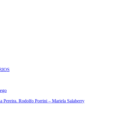
RIOS
iego
 Pereira. Rodolfo Porrini – Mariela Salaberry