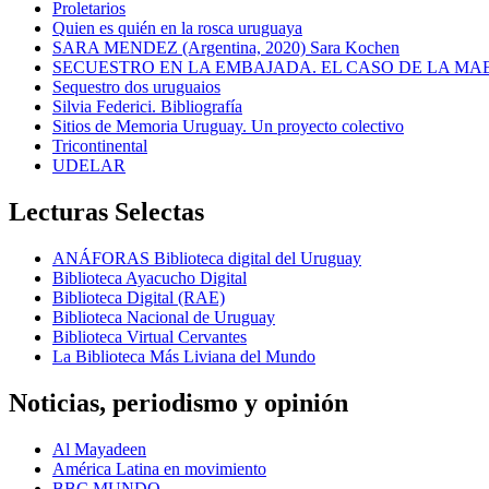
Proletarios
Quien es quién en la rosca uruguaya
SARA MENDEZ (Argentina, 2020) Sara Kochen
SECUESTRO EN LA EMBAJADA. EL CASO DE LA MA
Sequestro dos uruguaios
Silvia Federici. Bibliografía
Sitios de Memoria Uruguay. Un proyecto colectivo
Tricontinental
UDELAR
Lecturas Selectas
ANÁFORAS Biblioteca digital del Uruguay
Biblioteca Ayacucho Digital
Biblioteca Digital (RAE)
Biblioteca Nacional de Uruguay
Biblioteca Virtual Cervantes
La Biblioteca Más Liviana del Mundo
Noticias, periodismo y opinión
Al Mayadeen
América Latina en movimiento
BBC MUNDO