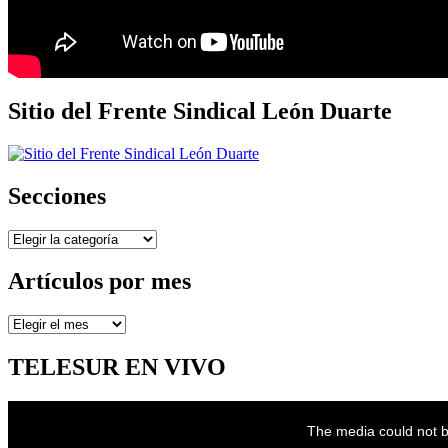
Sitio del Frente Sindical León Duarte
Secciones
Secciones
Artículos por mes
Artículos
por
mes
TELESUR EN VIVO