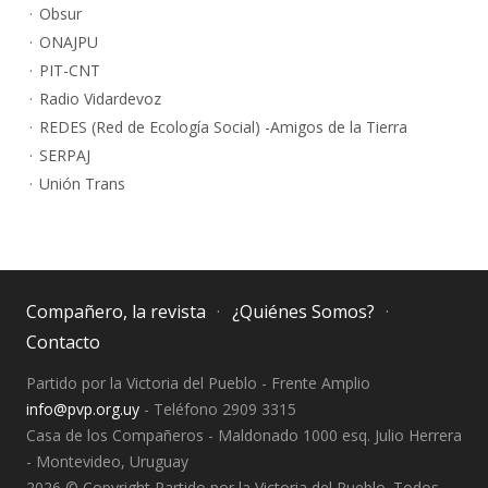
Obsur
ONAJPU
PIT-CNT
Radio Vidardevoz
REDES (Red de Ecología Social) -Amigos de la Tierra
SERPAJ
Unión Trans
Compañero, la revista
¿Quiénes Somos?
Contacto
Partido por la Victoria del Pueblo - Frente Amplio
info@pvp.org.uy
- Teléfono 2909 3315
Casa de los Compañeros - Maldonado 1000 esq. Julio Herrera
- Montevideo, Uruguay
2026 © Copyright Partido por la Victoria del Pueblo. Todos