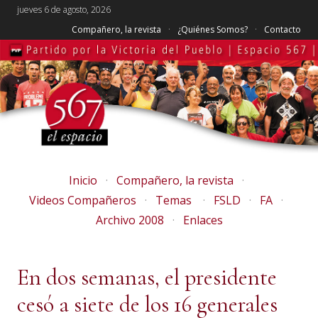
jueves 6 de agosto, 2026
Compañero, la revista
¿Quiénes Somos?
Contacto
Inicio
Compañero, la revista
Videos Compañeros
Temas
FSLD
FA
Archivo 2008
Enlaces
En dos semanas, el presidente
cesó a siete de los 16 generales