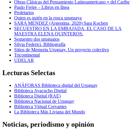
Obras Clásicas del Pensamiento Latinoamericano y del Caribe
Paulo Freire – Libros en línea
Proletarios
Quien es quién en la rosca uruguaya
SARA MENDEZ (Argentina, 2020) Sara Kochen
SECUESTRO EN LA EMBAJADA. EL CASO DE LA
MAESTRA ELENA QUINTEROS.
Sequestro dos uruguaios
Silvia Federici. Bibliografía
Sitios de Memoria Uruguay. Un proyecto colectivo
Tricontinental
UDELAR
Lecturas Selectas
ANÁFORAS Biblioteca digital del Uruguay
Biblioteca Ayacucho Digital
Biblioteca Digital (RAE)
Biblioteca Nacional de Uruguay
Biblioteca Virtual Cervantes
La Biblioteca Más Liviana del Mundo
Noticias, periodismo y opinión