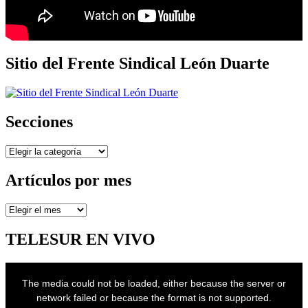
Sitio del Frente Sindical León Duarte
Secciones
Secciones
Artículos por mes
Artículos
por
mes
TELESUR EN VIVO