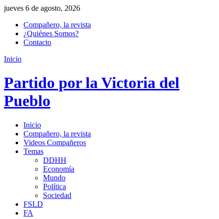
jueves 6 de agosto, 2026
Compañero, la revista
¿Quiénes Somos?
Contacto
Inicio
Partido por la Victoria del
Pueblo
Inicio
Compañero, la revista
Videos Compañeros
Temas
DDHH
Economía
Mundo
Política
Sociedad
FSLD
FA