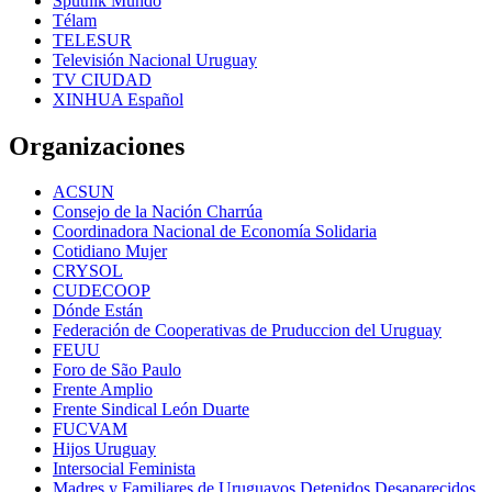
Sputnik Mundo
Télam
TELESUR
Televisión Nacional Uruguay
TV CIUDAD
XINHUA Español
Organizaciones
ACSUN
Consejo de la Nación Charrúa
Coordinadora Nacional de Economía Solidaria
Cotidiano Mujer
CRYSOL
CUDECOOP
Dónde Están
Federación de Cooperativas de Pruduccion del Uruguay
FEUU
Foro de São Paulo
Frente Amplio
Frente Sindical León Duarte
FUCVAM
Hijos Uruguay
Intersocial Feminista
Madres y Familiares de Uruguayos Detenidos Desaparecidos