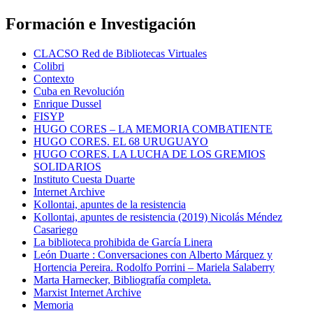
Formación e Investigación
CLACSO Red de Bibliotecas Virtuales
Colibri
Contexto
Cuba en Revolución
Enrique Dussel
FISYP
HUGO CORES – LA MEMORIA COMBATIENTE
HUGO CORES. EL 68 URUGUAYO
HUGO CORES. LA LUCHA DE LOS GREMIOS
SOLIDARIOS
Instituto Cuesta Duarte
Internet Archive
Kollontai, apuntes de la resistencia
Kollontai, apuntes de resistencia (2019) Nicolás Méndez
Casariego
La biblioteca prohibida de García Linera
León Duarte : Conversaciones con Alberto Márquez y
Hortencia Pereira. Rodolfo Porrini – Mariela Salaberry
Marta Harnecker, Bibliografía completa.
Marxist Internet Archive
Memoria